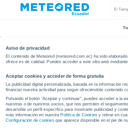
Ti
Aviso de privacidad
El contenido de Meteored (meteored.com.ec) ha sido elaborado p
ofrece es de calidad. Puedes acceder a este sitio web mediante
Aceptar cookies y acceder de forma gratuita
Inicio
México
Estado de Veracruz
Panuco
La publicidad digital personalizada, basada en la información r
financiar nuestra actividad para seguir ofreciéndote contenido c
Tiempo en Panuco
Pulsando el botón "Aceptar y continuar", puedes acceder a la w
nuestras o de nuestros socios, que nos permiten el seguimiento
01:26
Viernes
desarrollar un perfil específico para mostrarte publicidad y co
más información en nuestra
Política de Cookies
y retirar en cu
Configuración de cookies
que aparece disponible en el pie de n
Cielo despejado