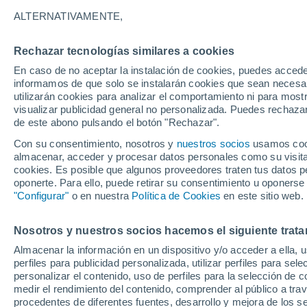
27°
ALTERNATIVAMENTE,
Rechazar tecnologías similares a cookies
Menguant
En caso de no aceptar la instalación de cookies, puedes accede
Iluminada
Sensación de 29°
informamos de que solo se instalarán cookies que sean necesari
utilizarán cookies para analizar el comportamiento ni para most
visualizar publicidad general no personalizada. Puedes rechazar
de este abono pulsando el botón "Rechazar".
Tiempo 1 - 7 días
Mapa de nubosidad
Satélites
M
Con su consentimiento, nosotros y
nuestros socios
usamos cooki
almacenar, acceder y procesar datos personales como su visita e
cookies. Es posible que algunos proveedores traten tus datos pe
oponerte. Para ello, puede retirar su consentimiento u oponerse
Mañana
Domingo
Hoy
"Configurar"
o en nuestra
Política de Cookies
en este sitio web.
8 Ago
9 Ago
7 Ago
Nosotros y nuestros socios hacemos el siguiente trata
Almacenar la información en un dispositivo y/o acceder a ella, 
80%
80%
70%
perfiles para publicidad personalizada, utilizar perfiles para sele
1.9 mm
1.6 mm
1.8 mm
personalizar el contenido, uso de perfiles para la selección de c
34°
/
24°
33°
/
24°
33°
/
25°
medir el rendimiento del contenido, comprender al público a tra
procedentes de diferentes fuentes, desarrollo y mejora de los se