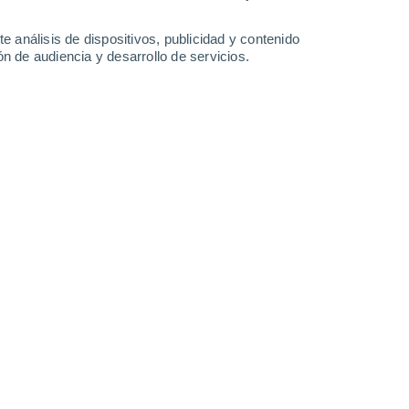
-
38
km/h
16
-
33
km/h
15
-
34
km/h
17
-
37
km/h
e análisis de dispositivos, publicidad y contenido
n de audiencia y desarrollo de servicios.
Sureste
0 Bajo
5
-
9 km/h
FPS:
no
Sur
0 Bajo
3
-
8 km/h
FPS:
no
Sur
0 Bajo
1
-
5 km/h
FPS:
no
Suroeste
0 Bajo
1
-
3 km/h
FPS:
no
Este
1 Bajo
5
-
16 km/h
FPS:
no