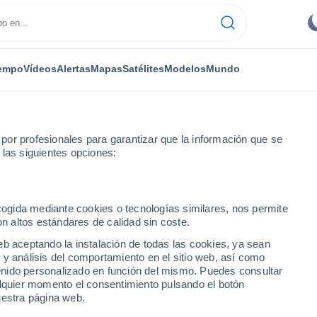
empo
Vídeos
Alertas
Mapas
Satélites
Modelos
Mundo
or profesionales para garantizar que la información que se
 las siguientes opciones:
ecogida mediante cookies o tecnologías similares, nos permite
on altos estándares de calidad sin coste.
eb aceptando la instalación de todas las cookies, ya sean
 y análisis del comportamiento en el sitio web, así como
...
ntenido personalizado en función del mismo. Puedes consultar
alquier momento el consentimiento pulsando el botón
Por horas
uestra página web.
Intervalos nubosos en las
próximas horas