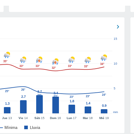
15
35°
10
34°
33°
33°
33°
33°
32°
5
26°
25°
3.7
3.4
24°
24°
2.7
23°
23°
23°
1.8
1.4
1.3
0.9
mm
Jue
13
Vie
14
Sáb
15
Dom
16
Lun
17
Mar
18
Mié
19
Mínima
Lluvia