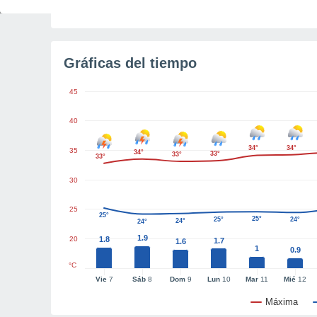
Tiempo para el amanecer
4h 18m
Gráficas del tiempo
45
40
34°
34°
35
34°
33°
33°
33°
30
25
25°
25°
25°
24°
24°
24°
1.9
20
1.8
1.7
1.6
1
0.9
°C
Vie
7
Sáb
8
Dom
9
Lun
10
Mar
11
Mié
12
Máxima