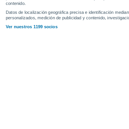
contenido.
16
-
35
km/h
16
-
32
km/h
17
16
-
32
km/h
Datos de localización geográfica precisa e identificación mediant
personalizados, medición de publicidad y contenido, investigació
Tiempo en Panuco hoy
, 7 de agosto
Ver nuestros 1199 socios
Cielo despejado
27°
01:00
Sensación T.
29°
Cielo despejado
26°
02:00
Sensación T.
29°
Nubes y claros
26°
03:00
Sensación T.
29°
Nubes y claros
26°
05:00
Sensación T.
27°
Lluvia débil
30%
27°
08:00
1 mm
Sensación T.
31°