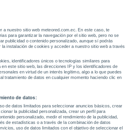
e
r a nuestro sitio web meteored.com.ec. En este caso, te
:
31%
as para garantizar la navegación por el sitio web, pero no se
rar publicidad o contenido personalizado, aunque sí podrás
 la instalación de cookies y acceder a nuestro sitio web a través
odelos
es, identificadores únicos o tecnologías similares para
n este sitio web, las direcciones IP y los identificadores de
rsonales en virtud de un interés legítimo, algo a lo que puedes
 al tratamiento de datos en cualquier momento haciendo clic en
Lunes
Martes
Miércoles
Jueves
10 Ago
11 Ago
12 Ago
13 Ago
miento de datos:
uso de datos limitados para seleccionar anuncios básicos, crear
90%
90%
70%
80%
ccionar la publicidad personalizada, crear un perfil para
1.7 mm
1 mm
0.9 mm
1.3 mm
ontenido personalizado, medir el rendimiento de la publicidad,
33°
/
25°
34°
/
25°
34°
/
24°
35°
/
25°
vés de estadísticas o a través de la combinación de datos
rvicios, uso de datos limitados con el objetivo de seleccionar el