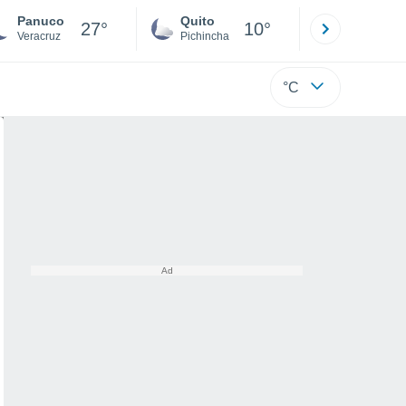
Panuco
Quito
Cuenca
27°
10°
Veracruz
Pichincha
Azuay
°C