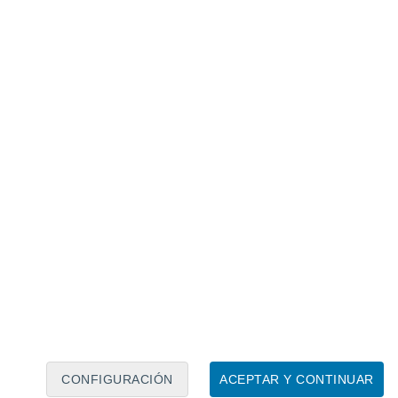
Calendario lunar
Lun
Mar
Mié
Jue
Vie
Sáb
Dom
7
8
9
10
11
12
13
14
15
16
17
18
19
20
CONFIGURACIÓN
ACEPTAR Y CONTINUAR