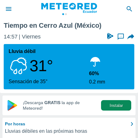
Tiempo en Cerro Azul (México)
privacidad
14:57
Viernes
...
o de
com.ec) ha
Lluvia débil
ado por
31°
es para
ue la
 que se
60%
e calidad.
Sensación de 35°
0.2 mm
eder a este
ediante las
opciones:
¡Descarga
GRATIS
la app de
Instalar
ookies y
Meteored!
e forma
Por horas
d digital
Lluvias débiles en las próximas horas
ada, basada