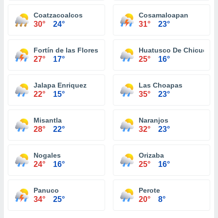
Coatzacoalcos
Cosamaloapan
30°
24°
31°
23°
Fortín de las Flores
Huatusco De Chicuellar
27°
17°
25°
16°
Jalapa Enriquez
Las Choapas
22°
15°
35°
23°
Misantla
Naranjos
28°
22°
32°
23°
Nogales
Orizaba
24°
16°
25°
16°
Panuco
Perote
34°
25°
20°
8°