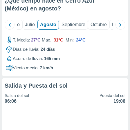
¿Qué tiempo hace en Cerro Azul
ados con el
 seleccionar
(México) en
agosto
?
o.
calización
yo
Junio
Julio
Agosto
Septiembre
Octubre
Noviemb
precisa e
ión mediante
T. Media:
27°C
Max.:
31°C
Min:
24°C
, publicidad
Días de lluvia:
24
días
dos,
Acum. de lluvia:
165 mm
 publicidad
,
Viento medio:
7 km/h
ón de
 desarrollo
s.
Salida y Puesta del sol
tros 1199
Salida del sol
Puesta del sol
ios
06:06
19:06