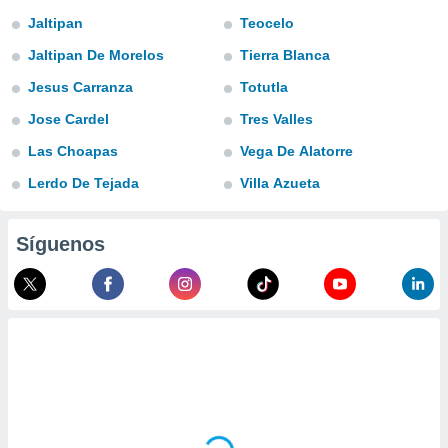
ublicidad y
Jaltipan
Teocelo
do en
Jaltipan De Morelos
Tierra Blanca
 mismo.
sultar más
Jesus Carranza
Totutla
 en nuestra
Jose Cardel
Tres Valles
 Cookies
y
ualquier
Las Choapas
Vega De Alatorre
ento
Lerdo De Tejada
Villa Azueta
 botón
ación de
kies
Síguenos
 disponible
e nuestra
.
IVAMENTE,
as
 a cookies
 no aceptar