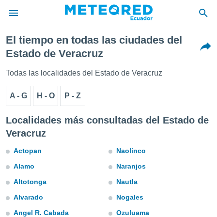
El tiempo en todas las ciudades del
privacidad
Estado de Veracruz
o de
Todas las localidades del Estado de Veracruz
com.ec) ha
ado por
A - G
H - O
P - Z
es para
ue la
 que se
Localidades más consultadas del Estado de
e calidad.
Veracruz
eder a este
ediante las
Actopan
Naolinco
opciones:
Alamo
Naranjos
ookies y
e forma
Altotonga
Nautla
Alvarado
Nogales
d digital
ada, basada
Angel R. Cabada
Ozuluama