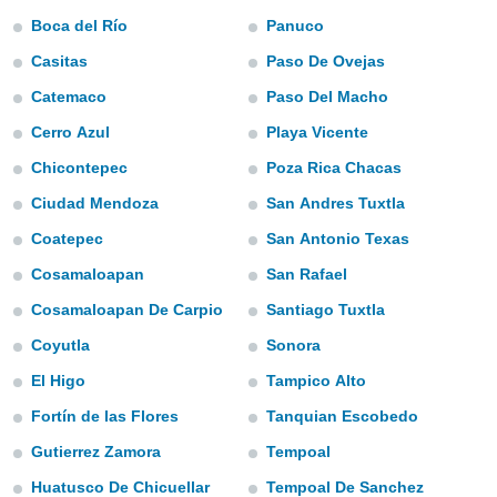
mación
Boca del Río
Panuco
ediante
ecnologías
Casitas
Paso De Ovejas
nos permite
estra
Catemaco
Paso Del Macho
ara seguir
Cerro Azul
Playa Vicente
e contenido
ACEPTAR
stándares
Y
Chicontepec
Poza Rica Chacas
sin coste.
CONTINUAR
Ciudad Mendoza
San Andres Tuxtla
 botón
continuar",
Coatepec
San Antonio Texas
CONFIGURACIÓN
der a la
ndo la
Cosamaloapan
San Rafael
 de todas
Cosamaloapan De Carpio
Santiago Tuxtla
, ya sean
de nuestros
Coyutla
Sonora
 nos
El Higo
Tampico Alto
 y análisis
Fortín de las Flores
Tanquian Escobedo
tamiento en
b, así como
Gutierrez Zamora
Tempoal
un perfil
para
Huatusco De Chicuellar
Tempoal De Sanchez