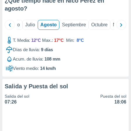
¿Qué tiempo hace en Nico Pérez en
ados con el
 seleccionar
agosto
?
o.
calización
yo
Junio
Julio
Agosto
Septiembre
Octubre
Noviemb
precisa e
ión mediante
T. Media:
12°C
Max.:
17°C
Min:
8°C
, publicidad
Días de lluvia:
9
días
dos,
Acum. de lluvia:
108 mm
 publicidad
,
Viento medio:
14 km/h
ón de
 desarrollo
s.
Salida y Puesta del sol
tros 1199
Salida del sol
Puesta del sol
ios
07:26
18:06