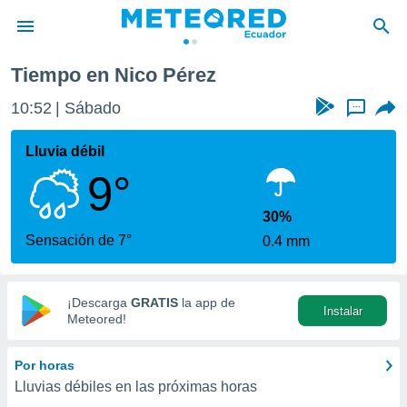
Tiempo en Nico Pérez
privacidad
10:52
Sábado
...
o de
com.ec) ha
Lluvia débil
ado por
9°
es para
ue la
 que se
30%
e calidad.
Sensación de 7°
0.4 mm
eder a este
ediante las
opciones:
¡Descarga
GRATIS
la app de
Instalar
ookies y
Meteored!
e forma
Por horas
d digital
Lluvias débiles en las próximas horas
ada, basada