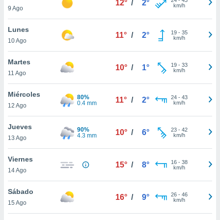
12°
/
2°
ublicidad y
km/h
9 Ago
do en
Lunes
 mismo.
19
-
35
11°
/
2°
km/h
sultar más
10 Ago
 en nuestra
 Cookies
y
Martes
19
-
33
10°
/
1°
ualquier
km/h
11 Ago
ento
Miércoles
 botón
80%
24
-
43
11°
/
2°
0.4 mm
km/h
12 Ago
ación de
kies
 disponible
Jueves
90%
23
-
42
10°
/
6°
e nuestra
4.3 mm
km/h
13 Ago
.
Viernes
IVAMENTE,
16
-
38
15°
/
8°
km/h
14 Ago
as
Sábado
26
-
46
16°
/
9°
 a cookies
km/h
15 Ago
 no aceptar