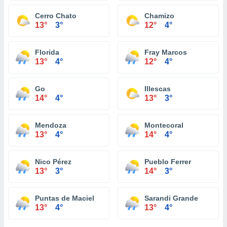
Cerro Chato
Chamizo
13°
3°
12°
4°
Florida
Fray Marcos
13°
4°
12°
4°
Go
Illescas
14°
4°
13°
3°
Mendoza
Montecoral
13°
4°
14°
4°
Nico Pérez
Pueblo Ferrer
13°
3°
14°
3°
Puntas de Maciel
Sarandi Grande
13°
4°
13°
4°