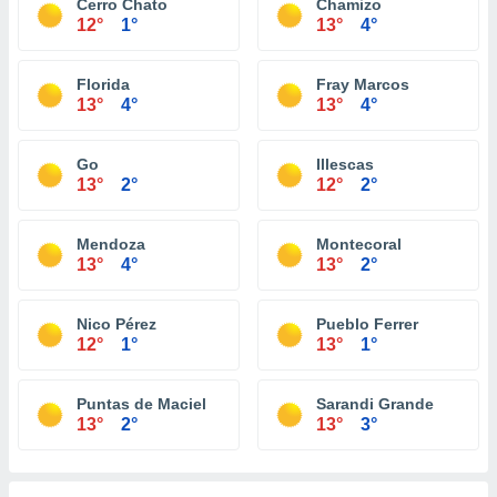
Cerro Chato
Chamizo
12°
1°
13°
4°
Florida
Fray Marcos
13°
4°
13°
4°
Go
Illescas
13°
2°
12°
2°
Mendoza
Montecoral
13°
4°
13°
2°
Nico Pérez
Pueblo Ferrer
12°
1°
13°
1°
Puntas de Maciel
Sarandi Grande
13°
2°
13°
3°