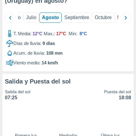
(Uruguay) en
agosto
?
ados con el
 seleccionar
o.
yo
Junio
Julio
Agosto
Septiembre
Octubre
Noviemb
calización
precisa e
ión mediante
T. Media:
12°C
Max.:
17°C
Min:
8°C
Días de lluvia:
9
días
, publicidad
Acum. de lluvia:
108 mm
dos,
 publicidad
Viento medio:
14 km/h
,
ón de
 desarrollo
Salida y Puesta del sol
s.
Salida del sol
Puesta del sol
tros 1199
07:25
18:08
ios
Primera luz
Mediodía
Última luz