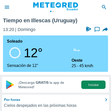
Tiempo en Illescas (Uruguay)
privacidad
13:20
Domingo
...
o de
com.ec) ha
Soleado
ado por
12°
es para
ue la
 que se
Oeste
e calidad.
Sensación de 12°
25
45 km/h
eder a este
ediante las
opciones:
¡Descarga
GRATIS
la app de
Instalar
ookies y
Meteored!
e forma
Por horas
d digital
Cielos despejados en las próximas horas
ada, basada