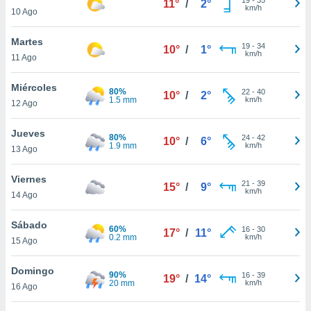
11°
/
2°
ublicidad y
km/h
10 Ago
do en
Martes
 mismo.
19
-
34
10°
/
1°
km/h
sultar más
11 Ago
 en nuestra
 Cookies
y
Miércoles
80%
22
-
40
10°
/
2°
ualquier
1.5 mm
km/h
12 Ago
ento
Jueves
 botón
80%
24
-
42
10°
/
6°
1.9 mm
km/h
13 Ago
ación de
kies
 disponible
Viernes
21
-
39
15°
/
9°
e nuestra
km/h
14 Ago
.
Sábado
60%
IVAMENTE,
16
-
30
17°
/
11°
0.2 mm
km/h
15 Ago
as
Domingo
90%
16
-
39
19°
/
14°
 a cookies
20 mm
km/h
16 Ago
 no aceptar