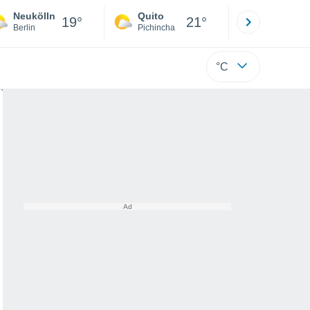
Neukölln
Quito
Cuenca
19°
21°
Berlin
Pichincha
Azuay
°C