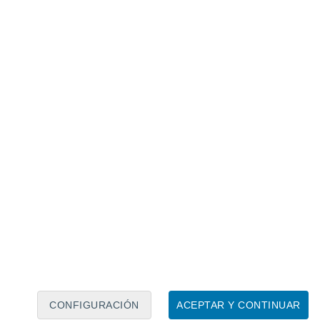
Calendario lunar
Lun
Mar
Mié
Jue
Vie
Sáb
Dom
7
8
9
10
11
12
13
14
15
16
17
18
19
20
CONFIGURACIÓN
ACEPTAR Y CONTINUAR
6