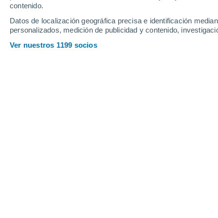
contenido.
7
-
30
km/h
11
-
32
km/h
14
10
-
30
km/h
Datos de localización geográfica precisa e identificación mediant
personalizados, medición de publicidad y contenido, investigació
Viernes, 14 de agosto
Ver nuestros 1199 socios
Cielo despejado
19°
02:00
Sensación T.
19°
Cielo despejado
18°
05:00
Sensación T.
18°
Soleado
19°
08:00
Sensación T.
19°
Soleado
25°
11:00
Sensación T.
25°
Soleado
31°
14:00
Sensación T.
29°