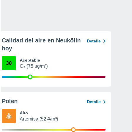
Calidad del aire en Neukölln
Detalle
hoy
Aceptable
30
O₃ (75 µg/m³)
Polen
Detalle
Alto
Artemisa (52 #/m³)