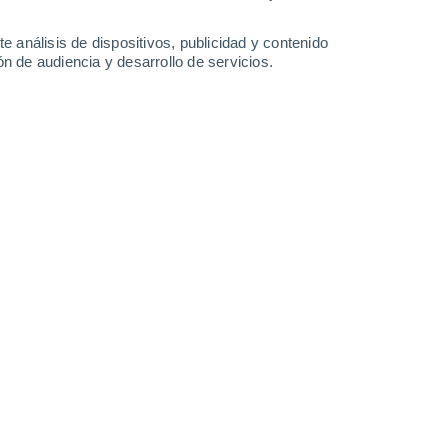
-
35
km/h
13
-
34
km/h
18
-
46
km/h
18
-
45
km/h
e análisis de dispositivos, publicidad y contenido
n de audiencia y desarrollo de servicios.
Sureste
0 Bajo
10
-
24 km/h
FPS:
no
Sureste
0 Bajo
10
-
22 km/h
FPS:
no
Este
1 Bajo
9
-
22 km/h
FPS:
no
Sureste
4 Medio
8
-
26 km/h
FPS:
6-10
Sureste
6 Alto
8
-
30 km/h
FPS:
15-25