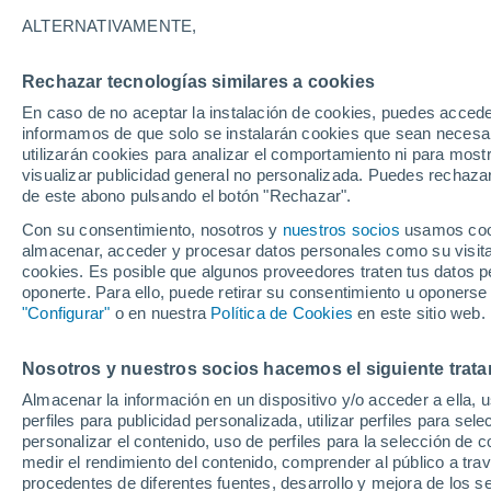
20°
ALTERNATIVAMENTE,
Rechazar tecnologías similares a cookies
Noroeste
En caso de no aceptar la instalación de cookies, puedes accede
Sensación de 20°
10
-
29 km
informamos de que solo se instalarán cookies que sean necesari
utilizarán cookies para analizar el comportamiento ni para most
visualizar publicidad general no personalizada. Puedes rechazar
de este abono pulsando el botón "Rechazar".
Tiempo 1 - 7 días
Mapa de nubosidad
Satélites
M
Con su consentimiento, nosotros y
nuestros socios
usamos cooki
almacenar, acceder y procesar datos personales como su visita e
cookies. Es posible que algunos proveedores traten tus datos pe
oponerte. Para ello, puede retirar su consentimiento u oponerse
Sábado
Domingo
Viernes
"Configurar"
o en nuestra
Política de Cookies
en este sitio web.
15 Ago
16 Ago
14 Ago
Nosotros y nuestros socios hacemos el siguiente trata
Almacenar la información en un dispositivo y/o acceder a ella, 
perfiles para publicidad personalizada, utilizar perfiles para sele
personalizar el contenido, uso de perfiles para la selección de c
35°
/
18°
31°
/
19°
33°
/
17°
medir el rendimiento del contenido, comprender al público a tra
procedentes de diferentes fuentes, desarrollo y mejora de los se