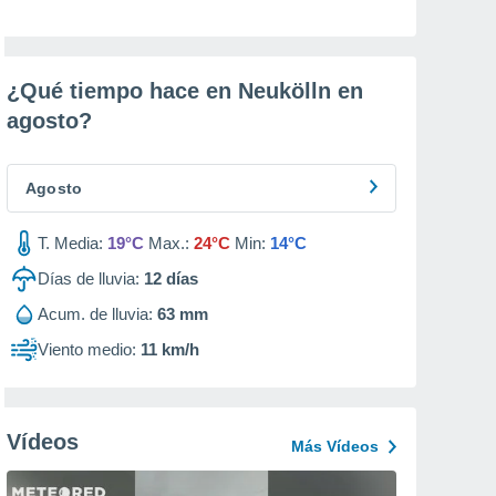
¿Qué tiempo hace en Neukölln en
agosto
?
Agosto
T. Media:
19°C
Max.:
24°C
Min:
14°C
Días de lluvia:
12
días
Acum. de lluvia:
63 mm
Viento medio:
11 km/h
Vídeos
Más Vídeos