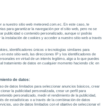
r a nuestro sitio web meteored.com.ec. En este caso, te
/h
as para garantizar la navegación por el sitio web, pero no se
rar publicidad o contenido personalizado, aunque sí podrás
 la instalación de cookies y acceder a nuestro sitio web a través
odelos
es, identificadores únicos o tecnologías similares para
n este sitio web, las direcciones IP y los identificadores de
rsonales en virtud de un interés legítimo, algo a lo que puedes
 al tratamiento de datos en cualquier momento haciendo clic en
Lunes
Martes
Miércoles
Jueves
17 Ago
18 Ago
19 Ago
20 Ago
miento de datos:
uso de datos limitados para seleccionar anuncios básicos, crear
ccionar la publicidad personalizada, crear un perfil para
ontenido personalizado, medir el rendimiento de la publicidad,
25°
/
16°
24°
/
14°
29°
/
18°
24°
/
16°
vés de estadísticas o a través de la combinación de datos
rvicios, uso de datos limitados con el objetivo de seleccionar el