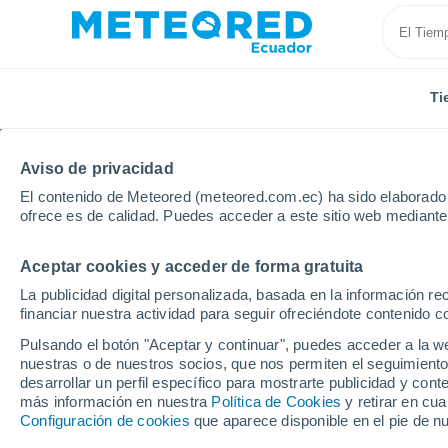
Ti
Aviso de privacidad
El contenido de Meteored (meteored.com.ec) ha sido elaborado p
ofrece es de calidad. Puedes acceder a este sitio web mediante
Aceptar cookies y acceder de forma gratuita
Inicio
Alemania
Ciudad-Estado de Berlín
Neuköl
La publicidad digital personalizada, basada en la información r
financiar nuestra actividad para seguir ofreciéndote contenido c
Tiempo en Neukölln 8 -
Pulsando el botón "Aceptar y continuar", puedes acceder a la w
nuestras o de nuestros socios, que nos permiten el seguimiento
19:08
Viernes
desarrollar un perfil específico para mostrarte publicidad y co
más información en nuestra
Política de Cookies
y retirar en cu
Configuración de cookies
que aparece disponible en el pie de n
Nubes y claros