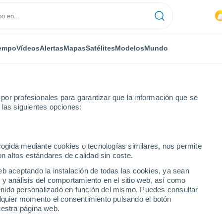
empo
Vídeos
Alertas
Mapas
Satélites
Modelos
Mundo
or profesionales para garantizar que la información que se
 las siguientes opciones:
ln
Próxima semana
ecogida mediante cookies o tecnologías similares, nos permite
on altos estándares de calidad sin coste.
 14 días
eb aceptando la instalación de todas las cookies, ya sean
 y análisis del comportamiento en el sitio web, así como
...
ntenido personalizado en función del mismo. Puedes consultar
alquier momento el consentimiento pulsando el botón
Por horas
uestra página web.
Intervalos nubosos en las
próximas horas