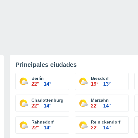
Principales ciudades
Berlín
Biesdorf
22°
14°
19°
13°
Charlottenburg
Marzahn
22°
14°
22°
14°
Rahnsdorf
Reinickendorf
22°
14°
22°
14°