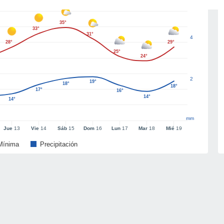
35°
33°
31°
4
28°
29°
25°
24°
2
19°
18°
18°
17°
16°
14°
14°
mm
Jue
13
Vie
14
Sáb
15
Dom
16
Lun
17
Mar
18
Mié
19
Mínima
Precipitación