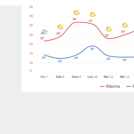
40
35
32°
31°
30
25°
24°
25
23°
22°
20
19°
15
14°
14°
14°
13°
12°
10
°C
Vie
7
Sáb
8
Dom
9
Lun
10
Mar
11
Mié
12
Máxima