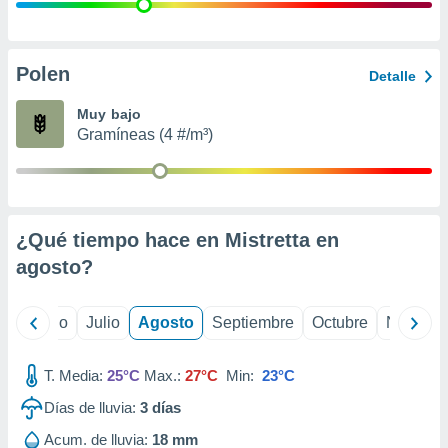
ados con el
 seleccionar
o.
calización
Polen
Detalle
precisa e
ión mediante
Muy bajo
Gramíneas (4 #/m³)
, publicidad
dos,
 publicidad
,
¿Qué tiempo hace en Mistretta en
ón de
 desarrollo
agosto
?
s.
tros 1199
yo
Junio
Julio
Agosto
Septiembre
Octubre
Noviemb
ios
T. Media:
25°C
Max.:
27°C
Min:
23°C
Días de lluvia:
3
días
Acum. de lluvia:
18 mm