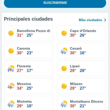
Principales ciudades
Más ciudades
Barcellona Pozzo di Gotto
Capo d'Orlando
31°
25°
30°
26°
Caronia
Cesarò
30°
23°
30°
16°
Floresta
Lipari
27°
17°
29°
28°
Messina
Milazzo
34°
25°
29°
27°
Mistretta
Montalbano Elicona
29°
18°
30°
21°