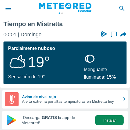
Tiempo en Mistretta
privacidad
00:01
Domingo
...
o de
com.ec) ha
Parcialmente nuboso
ado por
19°
es para
ue la
 que se
Menguante
e calidad.
Sensación de 19°
Iluminada:
15%
eder a este
ediante las
opciones:
Aviso de nivel rojo
Alerta extrema por altas temperaturas en Mistretta hoy
ookies y
e forma
¡Descarga
GRATIS
la app de
Instalar
d digital
Meteored!
ada, basada