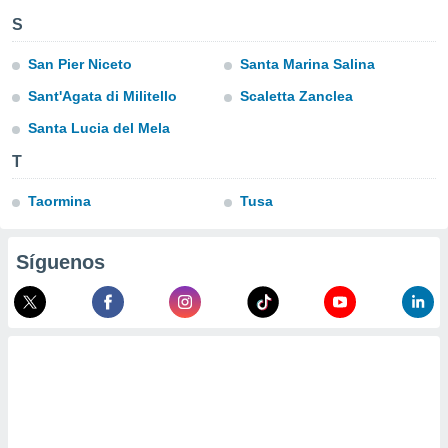
ublicidad y
S
do en
 mismo.
San Pier Niceto
Santa Marina Salina
sultar más
Sant'Agata di Militello
Scaletta Zanclea
 en nuestra
 Cookies
y
Santa Lucia del Mela
ualquier
T
ento
 botón
Taormina
Tusa
ación de
kies
 disponible
Síguenos
e nuestra
.
IVAMENTE,
as
 a cookies
 no aceptar