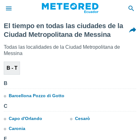
El tiempo en todas las ciudades de la
privacidad
Ciudad Metropolitana de Messina
o de
Todas las localidades de la Ciudad Metropolitana de
com.ec) ha
Messina
ado por
es para
ue la
B - T
 que se
e calidad.
B
eder a este
ediante las
Barcellona Pozzo di Gotto
opciones:
C
ookies y
e forma
Capo d'Orlando
Cesarò
Caronia
d digital
ada, basada
F