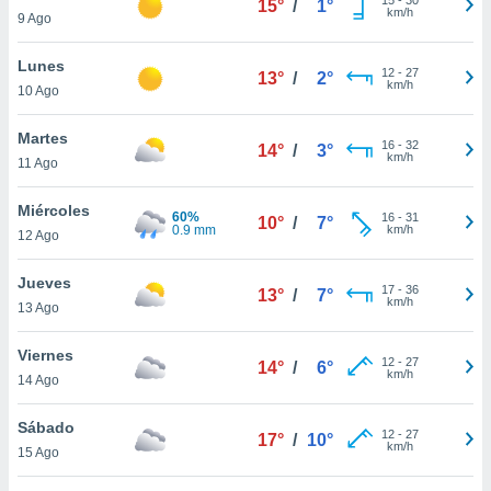
15°
/
1°
ublicidad y
km/h
9 Ago
do en
Lunes
 mismo.
12
-
27
13°
/
2°
km/h
sultar más
10 Ago
 en nuestra
 Cookies
y
Martes
16
-
32
14°
/
3°
ualquier
km/h
11 Ago
ento
Miércoles
 botón
60%
16
-
31
10°
/
7°
0.9 mm
km/h
12 Ago
ación de
kies
 disponible
Jueves
17
-
36
13°
/
7°
e nuestra
km/h
13 Ago
.
Viernes
IVAMENTE,
12
-
27
14°
/
6°
km/h
14 Ago
as
Sábado
12
-
27
17°
/
10°
 a cookies
km/h
15 Ago
 no aceptar