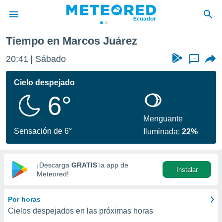
Tiempo en Marcos Juárez
privacidad
20:42
Sábado
...
o de
com.ec) ha
Cielo despejado
ado por
6°
es para
ue la
 que se
Menguante
e calidad.
Sensación de 6°
Iluminada:
22%
eder a este
ediante las
opciones:
¡Descarga
GRATIS
la app de
Instalar
ookies y
Meteored!
e forma
Por horas
d digital
Cielos despejados en las próximas horas
ada, basada