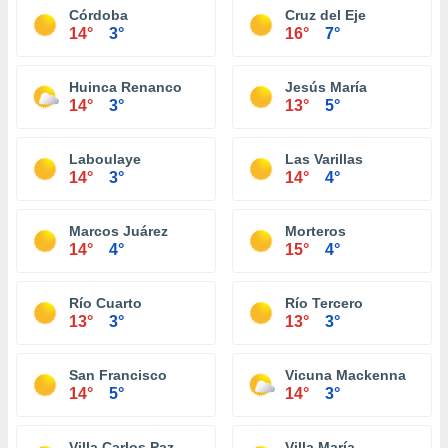
Córdoba
Cruz del Eje
14°
3°
16°
7°
Huinca Renanco
Jesús María
14°
3°
13°
5°
Laboulaye
Las Varillas
14°
3°
14°
4°
Marcos Juárez
Morteros
14°
4°
15°
4°
Río Cuarto
Río Tercero
13°
3°
13°
3°
San Francisco
Vicuna Mackenna
14°
5°
14°
3°
Villa Carlos Paz
Villa María