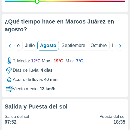
ados con el
 seleccionar
o.
calización
¿Qué tiempo hace en Marcos Juárez en
precisa e
agosto
?
ión mediante
, publicidad
yo
Junio
Julio
Agosto
Septiembre
Octubre
Noviemb
dos,
 publicidad
T. Media:
12°C
Max.:
19°C
Min:
7°C
,
Días de lluvia:
4
días
ón de
 desarrollo
Acum. de lluvia:
40 mm
s.
Viento medio:
13 km/h
tros 1199
ios
Salida y Puesta del sol
Salida del sol
Puesta del sol
07:52
18:35