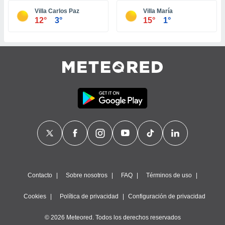
ste abono
Villa Carlos Paz
Villa María
 botón
12°
3°
15°
1°
.
nto,
cios
kies,
ores únicos
as similares
nar,
rocesar
onales como
 este sitio
recciones IP
ficadores de
 posible
s
Contacto
Sobre nosotros
FAQ
Términos de uso
 traten tus
nales en
Cookies
Política de privacidad
Configuración de privacidad
 interés
go a lo que
© 2026 Meteored. Todos los derechos reservados
nerte. Para