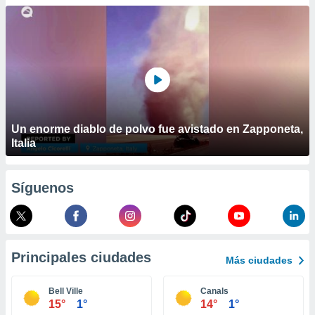
ublicidad y
do en
 mismo.
sultar más
 en nuestra
 Cookies
y
ualquier
ento
Un enorme diablo de polvo fue avistado en Zapponeta,
 botón
Italia
ación de
kies
 disponible
Síguenos
e nuestra
.
IVAMENTE,
Principales ciudades
Más ciudades
as
 a cookies
Bell Ville
Canals
15°
1°
14°
1°
 no aceptar