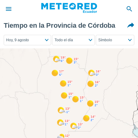
Tiempo en la Provincia de Córdoba
privacidad
o de
Hoy, 9 agosto
Todo el día
Símbolo
com.ec) ha
ado por
19°
15°
es para
6°
3°
ue la
17°
16°
 que se
6°
3°
e calidad.
15°
16°
eder a este
1°
2°
ediante las
15°
opciones:
1°
15°
1°
15°
2°
ookies y
13°
-1°
e forma
14°
2°
13°
1°
13°
d digital
2°
ada, basada
12°