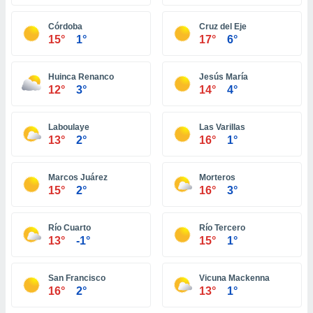
ón de
uedes
Córdoba
Cruz del Eje
uestro sitio
15°
1°
17°
6°
ed.com.ec.
o, te
 de que
Huinca Renanco
Jesús María
talarán
12°
3°
14°
4°
e sean
para
a
Laboulaye
Las Varillas
por el sitio
13°
2°
16°
1°
o se
cookies para
Marcos Juárez
Morteros
nto ni para
15°
2°
16°
3°
licidad o
Río Cuarto
Río Tercero
ado, aunque
13°
-1°
15°
1°
sualizar
general no
ada. Puedes
San Francisco
Vicuna Mackenna
 instalación
16°
2°
13°
1°
y acceder a
io web a