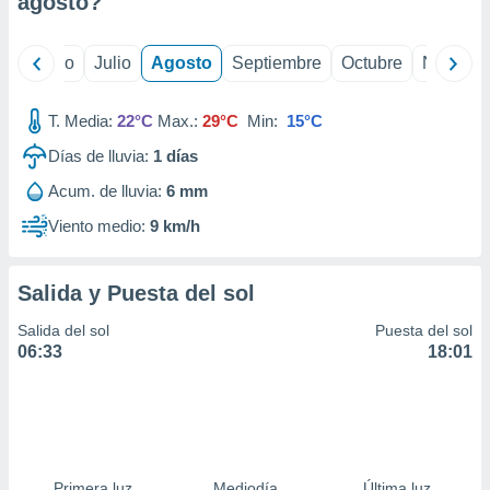
agosto
?
ados con el
 seleccionar
o.
yo
Junio
Julio
Agosto
Septiembre
Octubre
Noviemb
calización
precisa e
ión mediante
T. Media:
22°C
Max.:
29°C
Min:
15°C
Días de lluvia:
1
días
, publicidad
Acum. de lluvia:
6 mm
dos,
 publicidad
Viento medio:
9 km/h
,
ón de
 desarrollo
Salida y Puesta del sol
s.
Salida del sol
Puesta del sol
tros 1199
06:33
18:01
ios
Primera luz
Mediodía
Última luz