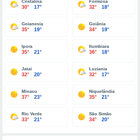
Cristalina
Formosa
30°
17°
32°
18°
Goianesia
Goiânia
35°
19°
34°
19°
Ipora
Itumbiara
35°
21°
36°
18°
Jatai
Luziania
32°
20°
32°
17°
Minacu
Niquelândia
37°
23°
35°
21°
Rio Verde
São Simão
33°
21°
34°
20°