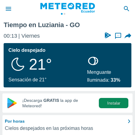
Tiempo en Luziania - GO
privacidad
00:13
Viernes
...
o de
com.ec) ha
Cielo despejado
ado por
21°
es para
ue la
 que se
Menguante
e calidad.
Sensación de 21°
Iluminada:
33%
eder a este
ediante las
opciones:
¡Descarga
GRATIS
la app de
Instalar
ookies y
Meteored!
e forma
Por horas
d digital
Cielos despejados en las próximas horas
ada, basada