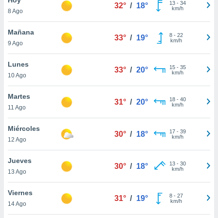
ublicidad y
13
-
34
32°
/
18°
km/h
8 Ago
do en
 mismo.
Mañana
8
-
22
33°
/
19°
sultar más
km/h
9 Ago
 en nuestra
 Cookies
y
Lunes
15
-
35
ualquier
33°
/
20°
km/h
10 Ago
ento
 botón
Martes
18
-
40
31°
/
20°
ación de
km/h
11 Ago
kies
 disponible
Miércoles
17
-
39
e nuestra
30°
/
18°
km/h
12 Ago
.
Jueves
IVAMENTE,
13
-
30
30°
/
18°
km/h
13 Ago
as
Viernes
8
-
27
31°
/
19°
 a cookies
km/h
14 Ago
 no aceptar