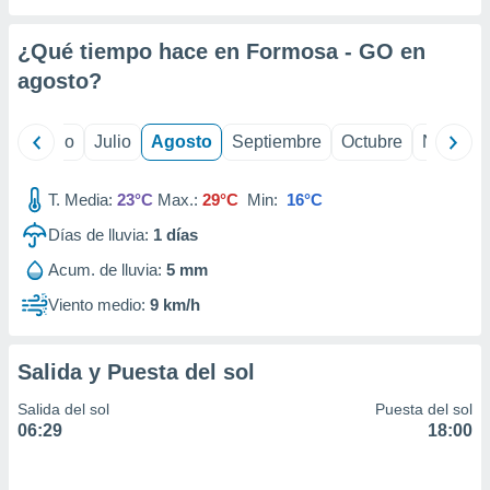
ados con el
 seleccionar
o.
¿Qué tiempo hace en Formosa - GO en
calización
agosto
?
precisa e
ión mediante
yo
Junio
Julio
Agosto
Septiembre
Octubre
Noviemb
, publicidad
T. Media:
23°C
Max.:
29°C
Min:
16°C
dos,
 publicidad
Días de lluvia:
1
días
,
ón de
Acum. de lluvia:
5 mm
 desarrollo
Viento medio:
9 km/h
s.
tros 1199
ios
Salida y Puesta del sol
Salida del sol
Puesta del sol
06:29
18:00