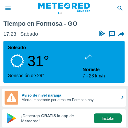
Tiempo en Formosa - GO
privacidad
17:23
Sábado
...
o de
com.ec) ha
Soleado
ado por
31°
es para
ue la
 que se
Noreste
e calidad.
Sensación de 29°
7
23 km/h
eder a este
ediante las
opciones:
Aviso de nivel naranja
Alerta importante por otros en Formosa hoy
ookies y
e forma
¡Descarga
GRATIS
la app de
Instalar
d digital
Meteored!
ada, basada