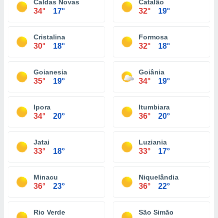
Caldas Novas
Catalão
34°
17°
32°
19°
Cristalina
Formosa
30°
18°
32°
18°
Goianesia
Goiânia
35°
19°
34°
19°
Ipora
Itumbiara
34°
20°
36°
20°
Jatai
Luziania
33°
18°
33°
17°
Minacu
Niquelândia
36°
23°
36°
22°
Rio Verde
São Simão