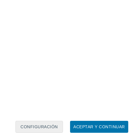
Calendario lunar
Lun
Mar
Mié
Jue
Vie
Sáb
Dom
9
10
11
12
13
14
15
16
17
18
19
20
21
22
CONFIGURACIÓN
ACEPTAR Y CONTINUAR