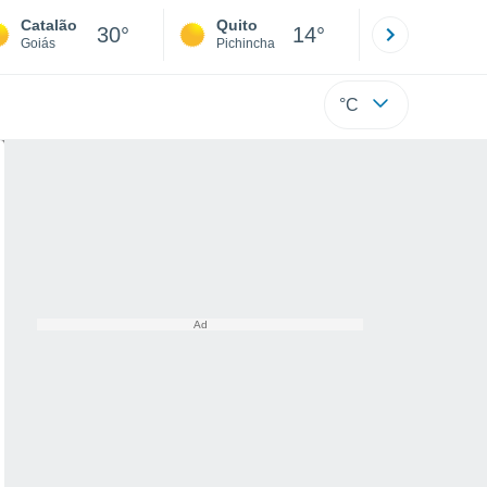
Catalão
Quito
Cuenca
30°
14°
Goiás
Pichincha
Azuay
°C