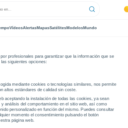
empo
Vídeos
Alertas
Mapas
Satélites
Modelos
Mundo
or profesionales para garantizar que la información que se
 las siguientes opciones:
ecogida mediante cookies o tecnologías similares, nos permite
on altos estándares de calidad sin coste.
O
eb aceptando la instalación de todas las cookies, ya sean
 y análisis del comportamiento en el sitio web, así como
...
ntenido personalizado en función del mismo. Puedes consultar
alquier momento el consentimiento pulsando el botón
Por horas
uestra página web.
Cielos despejados en las
próximas horas