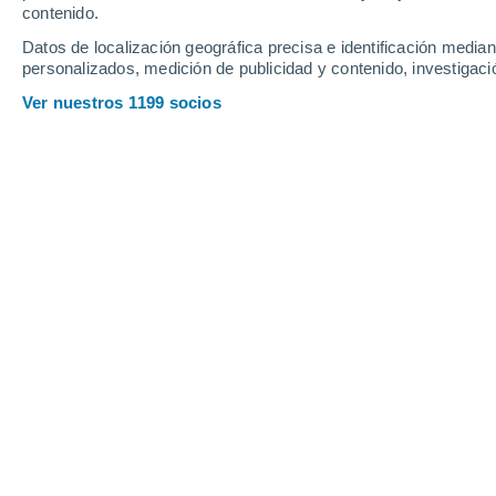
contenido.
11
-
28
km/h
22
-
46
km/h
19
16
-
37
km/h
Datos de localización geográfica precisa e identificación mediant
personalizados, medición de publicidad y contenido, investigació
Tiempo en Catalão - GO hoy
, 9 de ag
Ver nuestros 1199 socios
Soleado
30°
10:00
Sensación T.
28°
Soleado
31°
11:00
Sensación T.
30°
Soleado
32°
12:00
Sensación T.
30°
Soleado
33°
13:00
Sensación T.
31°
Soleado
33°
14:00
Sensación T.
31°