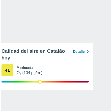
Calidad del aire en Catalão
Detalle
hoy
Moderada
41
O₃ (104 µg/m³)