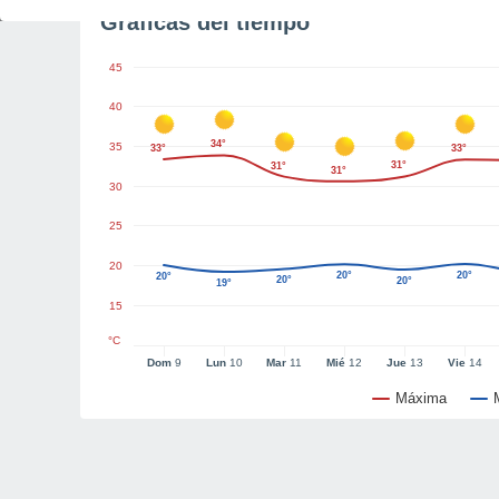
Gráficas del tiempo
45
40
34°
35
33°
33°
31°
31°
31°
30
25
20
20°
20°
20°
20°
20°
19°
15
°C
Dom
9
Lun
10
Mar
11
Mié
12
Jue
13
Vie
14
Máxima