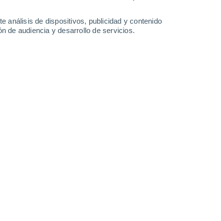
-
39
km/h
18
-
40
km/h
16
-
31
km/h
15
-
33
km/h
e análisis de dispositivos, publicidad y contenido
n de audiencia y desarrollo de servicios.
osto
Noroeste
5 Medio
6
-
18 km/h
FPS:
6-10
Noroeste
7 Alto
12
-
28 km/h
FPS:
15-25
Noroeste
9 ¡Muy Alto!
16
-
36 km/h
FPS:
25-50
Noroeste
8 ¡Muy Alto!
13
-
36 km/h
FPS:
25-50
Oeste
7 Alto
11
-
30 km/h
FPS:
15-25