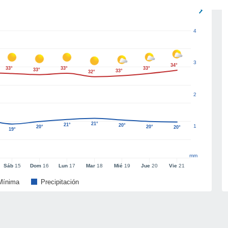
4
3
34°
33°
33°
33°
33°
33°
32°
2
21°
21°
20°
1
20°
20°
20°
19°
mm
Sáb
15
Dom
16
Lun
17
Mar
18
Mié
19
Jue
20
Vie
21
Mínima
Precipitación