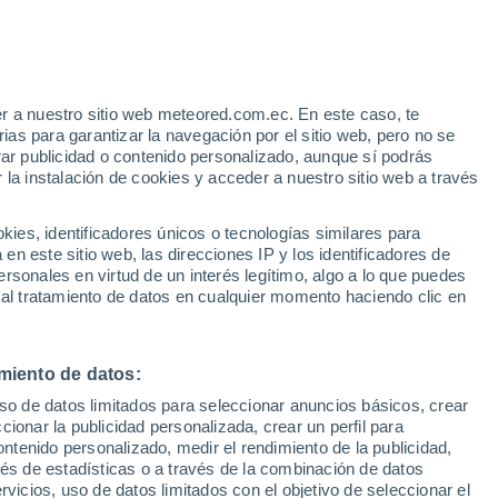
Aviso de nivel naranja
Alerta importante por otros en
Catalão hoy
o
r a nuestro sitio web meteored.com.ec. En este caso, te
as para garantizar la navegación por el sitio web, pero no se
rar publicidad o contenido personalizado, aunque sí podrás
 la instalación de cookies y acceder a nuestro sitio web a través
Modelos
es, identificadores únicos o tecnologías similares para
n este sitio web, las direcciones IP y los identificadores de
rsonales en virtud de un interés legítimo, algo a lo que puedes
 al tratamiento de datos en cualquier momento haciendo clic en
iércoles
Jueves
Viernes
Sábado
12 Ago
13 Ago
14 Ago
15 Ago
miento de datos:
uso de datos limitados para seleccionar anuncios básicos, crear
ccionar la publicidad personalizada, crear un perfil para
ontenido personalizado, medir el rendimiento de la publicidad,
31°
/
20°
31°
/
20°
33°
/
20°
33°
/
19°
vés de estadísticas o a través de la combinación de datos
rvicios, uso de datos limitados con el objetivo de seleccionar el