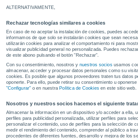
30°
ALTERNATIVAMENTE,
Rechazar tecnologías similares a cookies
UV
5 Medi
En caso de no aceptar la instalación de cookies, puedes accede
Sensación de 28°
FPS
6-10
informamos de que solo se instalarán cookies que sean necesari
utilizarán cookies para analizar el comportamiento ni para most
visualizar publicidad general no personalizada. Puedes rechazar
de este abono pulsando el botón "Rechazar".
Tiempo 1 - 7 días
Mapa de temperatura
Satélites
Con su consentimiento, nosotros y
nuestros socios
usamos cooki
almacenar, acceder y procesar datos personales como su visita e
cookies. Es posible que algunos proveedores traten tus datos pe
oponerte. Para ello, puede retirar su consentimiento u oponerse
Mañana
Martes
M
Hoy
"Configurar"
o en nuestra
Política de Cookies
en este sitio web.
10 Ago
11 Ago
9 Ago
Nosotros y nuestros socios hacemos el siguiente trata
Almacenar la información en un dispositivo y/o acceder a ella, 
perfiles para publicidad personalizada, utilizar perfiles para sele
personalizar el contenido, uso de perfiles para la selección de c
34°
/
19°
31°
/
20°
33°
/
20°
medir el rendimiento del contenido, comprender al público a tra
procedentes de diferentes fuentes, desarrollo y mejora de los se