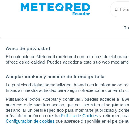
Ti
Aviso de privacidad
El contenido de Meteored (meteored.com.ec) ha sido elaborado p
ofrece es de calidad. Puedes acceder a este sitio web mediante
Aceptar cookies y acceder de forma gratuita
Inicio
Brasil
Estado de Goiás
Catalão
La publicidad digital personalizada, basada en la información r
financiar nuestra actividad para seguir ofreciéndote contenido c
Tiempo en Catalão - G
Pulsando el botón "Aceptar y continuar", puedes acceder a la w
nuestras o de nuestros socios, que nos permiten el seguimiento
09:34
Domingo
desarrollar un perfil específico para mostrarte publicidad y co
más información en nuestra
Política de Cookies
y retirar en cu
Configuración de cookies
que aparece disponible en el pie de n
Soleado