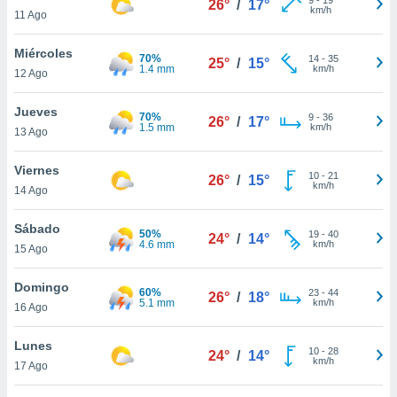
26°
/
17°
ublicidad y
km/h
11 Ago
do en
Miércoles
 mismo.
70%
14
-
35
25°
/
15°
1.4 mm
km/h
sultar más
12 Ago
 en nuestra
 Cookies
y
Jueves
70%
9
-
36
26°
/
17°
ualquier
1.5 mm
km/h
13 Ago
ento
Viernes
 botón
10
-
21
26°
/
15°
km/h
14 Ago
ación de
kies
 disponible
Sábado
50%
19
-
40
24°
/
14°
e nuestra
4.6 mm
km/h
15 Ago
.
Domingo
60%
IVAMENTE,
23
-
44
26°
/
18°
5.1 mm
km/h
16 Ago
as
Lunes
10
-
28
24°
/
14°
 a cookies
km/h
17 Ago
 no aceptar