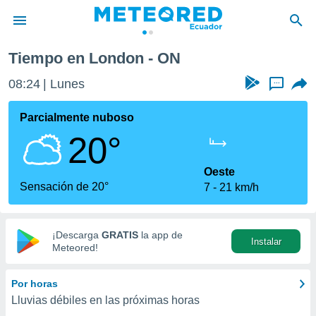
Tiempo en London - ON
privacidad
08:24
Lunes
...
o de
com.ec) ha
Parcialmente nuboso
ado por
20°
es para
ue la
 que se
Oeste
e calidad.
Sensación de 20°
7
21 km/h
eder a este
ediante las
opciones:
¡Descarga
GRATIS
la app de
Instalar
ookies y
Meteored!
e forma
Por horas
d digital
Lluvias débiles en las próximas horas
ada, basada