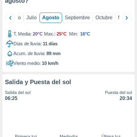
agosto
?
ados con el
 seleccionar
o.
yo
Junio
Julio
Agosto
Septiembre
Octubre
Noviemb
calización
precisa e
ión mediante
T. Media:
20°C
Max.:
25°C
Min:
16°C
Días de lluvia:
11
días
, publicidad
Acum. de lluvia:
89 mm
dos,
 publicidad
Viento medio:
10 km/h
,
ón de
 desarrollo
Salida y Puesta del sol
s.
Salida del sol
Puesta del sol
tros 1199
06:25
20:34
ios
Primera luz
Mediodía
Última luz