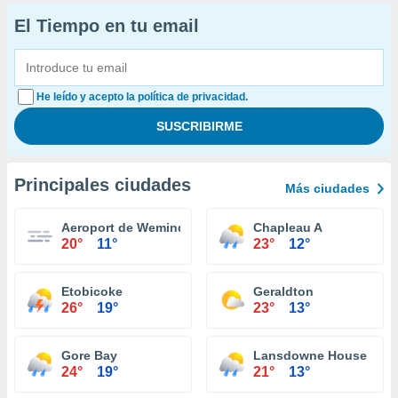
El Tiempo en tu email
He leído y acepto la política de privacidad.
Principales ciudades
Más ciudades
Aeroport de Wemindji
Chapleau A
20°
11°
23°
12°
Etobicoke
Geraldton
26°
19°
23°
13°
Gore Bay
Lansdowne House
24°
19°
21°
13°