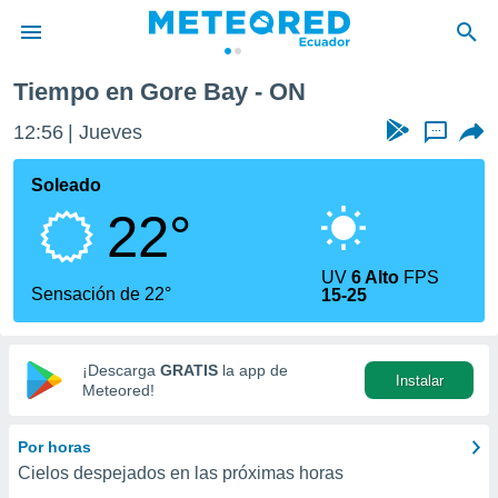
Tiempo en Gore Bay - ON
privacidad
12:56
Jueves
...
o de
com.ec) ha
Soleado
ado por
22°
es para
ue la
 que se
UV
6 Alto
FPS
e calidad.
Sensación de 22°
15-25
eder a este
ediante las
opciones:
¡Descarga
GRATIS
la app de
Instalar
ookies y
Meteored!
e forma
Por horas
d digital
Cielos despejados en las próximas horas
ada, basada