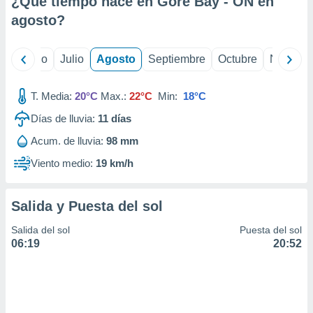
¿Qué tiempo hace en Gore Bay - ON en
ados con el
 seleccionar
agosto
?
o.
calización
yo
Junio
Julio
Agosto
Septiembre
Octubre
Noviemb
precisa e
ión mediante
T. Media:
20°C
Max.:
22°C
Min:
18°C
, publicidad
Días de lluvia:
11
días
dos,
Acum. de lluvia:
98 mm
 publicidad
,
Viento medio:
19 km/h
ón de
 desarrollo
s.
Salida y Puesta del sol
tros 1199
Salida del sol
Puesta del sol
ios
06:19
20:52