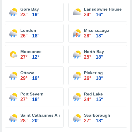
Gore Bay
Lansdowne House
23°
19°
24°
16°
London
Mississauga
26°
18°
28°
18°
Moosonee
North Bay
27°
12°
25°
18°
Ottawa
Pickering
29°
19°
26°
18°
Port Severn
Red Lake
27°
18°
24°
15°
Saint Catharines Airport
Scarborough
28°
20°
27°
18°