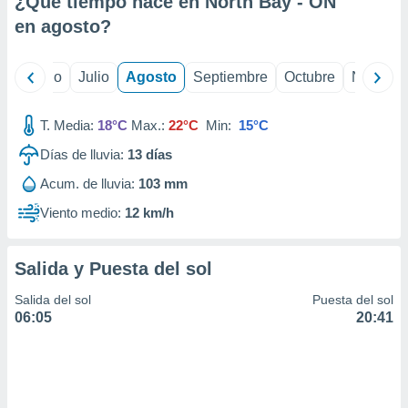
¿Qué tiempo hace en North Bay - ON
ados con el
 seleccionar
en
agosto
?
o.
calización
yo
Junio
Julio
Agosto
Septiembre
Octubre
Noviemb
precisa e
ión mediante
T. Media:
18°C
Max.:
22°C
Min:
15°C
, publicidad
Días de lluvia:
13
días
dos,
Acum. de lluvia:
103 mm
 publicidad
,
Viento medio:
12 km/h
ón de
 desarrollo
s.
Salida y Puesta del sol
tros 1199
Salida del sol
Puesta del sol
ios
06:05
20:41