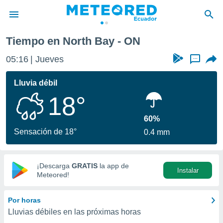
Tiempo en North Bay - ON
privacidad
05:16
Jueves
...
o de
com.ec) ha
Lluvia débil
ado por
18°
es para
ue la
 que se
60%
e calidad.
Sensación de 18°
0.4 mm
eder a este
ediante las
opciones:
¡Descarga
GRATIS
la app de
Instalar
ookies y
Meteored!
e forma
Por horas
d digital
Lluvias débiles en las próximas horas
ada, basada