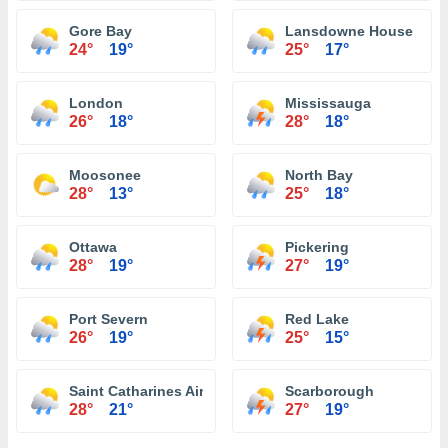
Gore Bay
Lansdowne House
24°
19°
25°
17°
London
Mississauga
26°
18°
28°
18°
Moosonee
North Bay
28°
13°
25°
18°
Ottawa
Pickering
28°
19°
27°
19°
Port Severn
Red Lake
26°
19°
25°
15°
Saint Catharines Airport
Scarborough
28°
21°
27°
19°