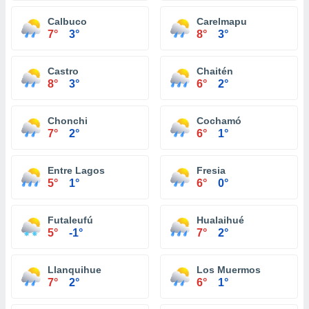
Calbuco
Carelmapu
7°
3°
8°
3°
Castro
Chaitén
8°
3°
6°
2°
Chonchi
Cochamó
7°
2°
6°
1°
Entre Lagos
Fresia
5°
1°
6°
0°
Futaleufú
Hualaihué
5°
-1°
7°
2°
Llanquihue
Los Muermos
7°
2°
6°
1°