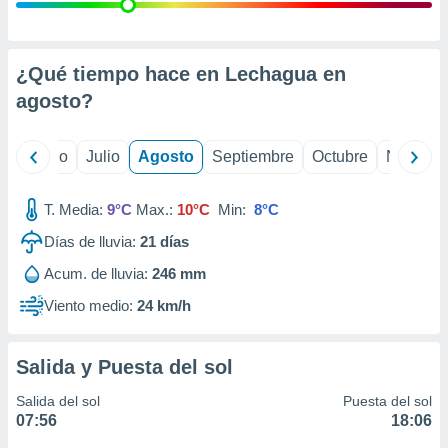
ados con el
 seleccionar
o.
calización
¿Qué tiempo hace en Lechagua en
precisa e
agosto
?
ión mediante
, publicidad
yo
Junio
Julio
Agosto
Septiembre
Octubre
Noviemb
dos,
 publicidad
T. Media:
9°C
Max.:
10°C
Min:
8°C
,
Días de lluvia:
21
días
ón de
 desarrollo
Acum. de lluvia:
246 mm
s.
Viento medio:
24 km/h
tros 1199
ios
Salida y Puesta del sol
Salida del sol
Puesta del sol
07:56
18:06