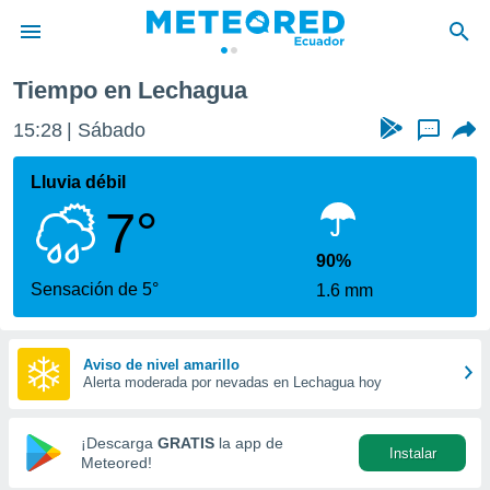
Tiempo en Lechagua
privacidad
15:28
Sábado
...
o de
com.ec) ha
Lluvia débil
ado por
7°
es para
ue la
 que se
90%
e calidad.
Sensación de 5°
1.6 mm
eder a este
ediante las
opciones:
Aviso de nivel amarillo
Alerta moderada por nevadas en Lechagua hoy
ookies y
e forma
¡Descarga
GRATIS
la app de
Instalar
d digital
Meteored!
ada, basada