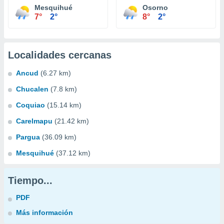
Mesquihué
Osorno
7°
2°
8°
2°
Localidades cercanas
Ancud
(6.27 km)
Chucalen
(7.8 km)
Coquiao
(15.14 km)
Carelmapu
(21.42 km)
Pargua
(36.09 km)
Mesquihué
(37.12 km)
Tiempo...
PDF
Más información