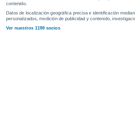
contenido.
22
-
41
km/h
18
-
35
km/h
21
15
-
32
km/h
Datos de localización geográfica precisa e identificación mediant
personalizados, medición de publicidad y contenido, investigació
Tiempo en Lajamanu - NT hoy
, 8 de 
Ver nuestros 1199 socios
Nubes y claros
19°
00:30
Sensación T.
19°
Cielo despejado
18°
01:30
Sensación T.
18°
Cielo despejado
17°
02:30
Sensación T.
17°
Nubes y claros
16°
04:30
Sensación T.
16°
Soleado
15°
07:30
Sensación T.
15°