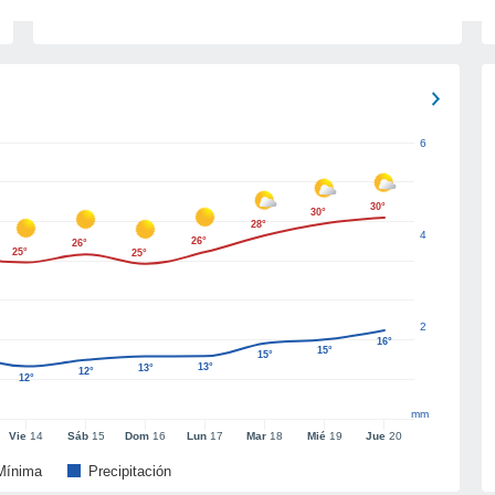
6
30°
30°
28°
4
26°
26°
25°
25°
2
16°
15°
15°
13°
13°
12°
12°
mm
Vie
14
Sáb
15
Dom
16
Lun
17
Mar
18
Mié
19
Jue
20
Mínima
Precipitación