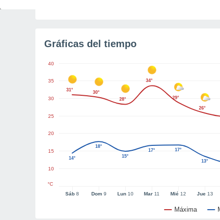
Tiempo para el amanecer
5h 55m
Gráficas del tiempo
40
35
34°
31°
30°
29°
30
28°
26°
25
20
18°
17°
17°
15
15°
14°
13°
10
°C
Sáb
8
Dom
9
Lun
10
Mar
11
Mié
12
Jue
13
Máxima