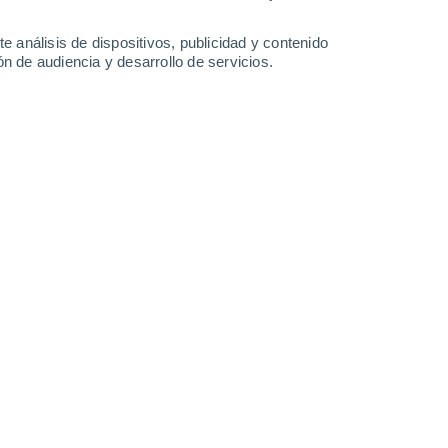
-
40
km/h
24
-
44
km/h
25
-
45
km/h
22
-
44
km/h
e análisis de dispositivos, publicidad y contenido
n de audiencia y desarrollo de servicios.
agosto
Sureste
0 Bajo
6
-
10 km/h
FPS:
no
Sureste
0 Bajo
7
-
9 km/h
FPS:
no
Sureste
0 Bajo
7
-
10 km/h
FPS:
no
Sureste
0 Bajo
5
-
7 km/h
FPS:
no
Sureste
0 Bajo
4
-
6 km/h
FPS:
no