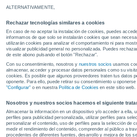
19°
ALTERNATIVAMENTE,
Rechazar tecnologías similares a cookies
Menguant
En caso de no aceptar la instalación de cookies, puedes accede
Iluminada
Sensación de 19°
informamos de que solo se instalarán cookies que sean necesari
utilizarán cookies para analizar el comportamiento ni para most
visualizar publicidad general no personalizada. Puedes rechazar
de este abono pulsando el botón "Rechazar".
Tiempo 1 - 7 días
Mapa de nubosidad
Satélites
M
Con su consentimiento, nosotros y
nuestros socios
usamos cooki
almacenar, acceder y procesar datos personales como su visita e
cookies. Es posible que algunos proveedores traten tus datos pe
oponerte. Para ello, puede retirar su consentimiento u oponerse
Mañana
Lunes
Hoy
"Configurar"
o en nuestra
Política de Cookies
en este sitio web.
9 Ago
10 Ago
8 Ago
Nosotros y nuestros socios hacemos el siguiente trata
Almacenar la información en un dispositivo y/o acceder a ella, 
perfiles para publicidad personalizada, utilizar perfiles para sele
personalizar el contenido, uso de perfiles para la selección de c
30°
/
18°
28°
/
15°
31°
/
14°
medir el rendimiento del contenido, comprender al público a tra
procedentes de diferentes fuentes, desarrollo y mejora de los se