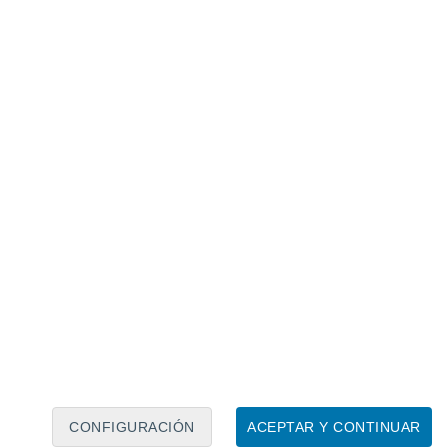
Calendario lunar
Lun
Mar
Mié
Jue
Vie
Sáb
Dom
8
9
10
11
12
13
14
15
16
17
18
19
20
21
CONFIGURACIÓN
ACEPTAR Y CONTINUAR