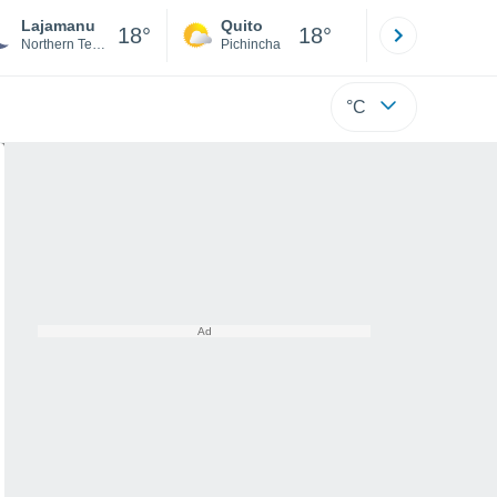
Lajamanu
Quito
Cuenca
18°
18°
Northern Territory
Pichincha
Azuay
°C