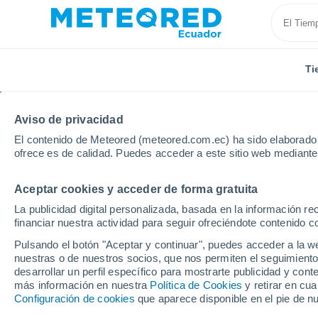
Ti
Aviso de privacidad
El contenido de Meteored (meteored.com.ec) ha sido elaborado p
ofrece es de calidad. Puedes acceder a este sitio web mediante
Aceptar cookies y acceder de forma gratuita
Inicio
Australia
Territorio del Norte
Lajamanu
La publicidad digital personalizada, basada en la información r
financiar nuestra actividad para seguir ofreciéndote contenido c
Tiempo en Lajamanu -
Pulsando el botón "Aceptar y continuar", puedes acceder a la w
nuestras o de nuestros socios, que nos permiten el seguimiento
00:53
Sábado
desarrollar un perfil específico para mostrarte publicidad y co
más información en nuestra
Política de Cookies
y retirar en cu
Configuración de cookies
que aparece disponible en el pie de n
Nubes y claros