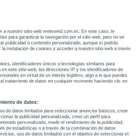
e
r a nuestro sitio web meteored.com.ec. En este caso, te
:
28%
as para garantizar la navegación por el sitio web, pero no se
rar publicidad o contenido personalizado, aunque sí podrás
 la instalación de cookies y acceder a nuestro sitio web a través
odelos
es, identificadores únicos o tecnologías similares para
n este sitio web, las direcciones IP y los identificadores de
rsonales en virtud de un interés legítimo, algo a lo que puedes
 al tratamiento de datos en cualquier momento haciendo clic en
Martes
Miércoles
Jueves
Viernes
11 Ago
12 Ago
13 Ago
14 Ago
miento de datos:
uso de datos limitados para seleccionar anuncios básicos, crear
ccionar la publicidad personalizada, crear un perfil para
ontenido personalizado, medir el rendimiento de la publicidad,
34°
/
17°
29°
/
17°
26°
/
13°
25°
/
12°
vés de estadísticas o a través de la combinación de datos
rvicios, uso de datos limitados con el objetivo de seleccionar el