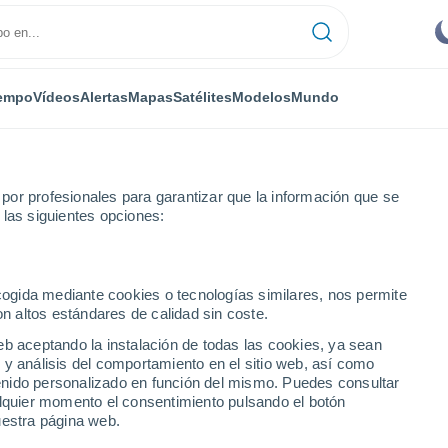
empo
Vídeos
Alertas
Mapas
Satélites
Modelos
Mundo
or profesionales para garantizar que la información que se
 las siguientes opciones:
ecogida mediante cookies o tecnologías similares, nos permite
on altos estándares de calidad sin coste.
 NT
eb aceptando la instalación de todas las cookies, ya sean
 y análisis del comportamiento en el sitio web, así como
...
ntenido personalizado en función del mismo. Puedes consultar
alquier momento el consentimiento pulsando el botón
Por horas
uestra página web.
Intervalos nubosos en las
próximas horas