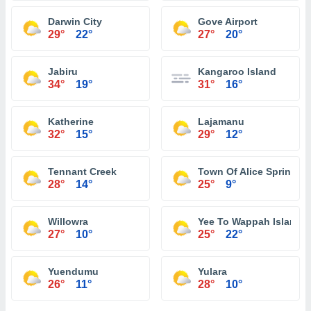
Darwin City
Gove Airport
29°
22°
27°
20°
Jabiru
Kangaroo Island
34°
19°
31°
16°
Katherine
Lajamanu
32°
15°
29°
12°
Tennant Creek
Town Of Alice Springs
28°
14°
25°
9°
Willowra
Yee To Wappah Island
27°
10°
25°
22°
Yuendumu
Yulara
26°
11°
28°
10°