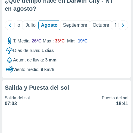
¿Qué tiempo hace en Darwin City - NT
ados con el
 seleccionar
en
agosto
?
o.
calización
yo
Junio
Julio
Agosto
Septiembre
Octubre
Noviemb
precisa e
ión mediante
T. Media:
26°C
Max.:
33°C
Min:
19°C
, publicidad
Días de lluvia:
1
días
dos,
Acum. de lluvia:
3 mm
 publicidad
,
Viento medio:
9 km/h
ón de
 desarrollo
s.
Salida y Puesta del sol
tros 1199
Salida del sol
Puesta del sol
ios
07:03
18:41