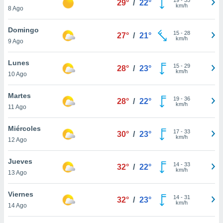
29°
/
22°
ublicidad y
km/h
8 Ago
do en
Domingo
 mismo.
15
-
28
27°
/
21°
km/h
sultar más
9 Ago
 en nuestra
 Cookies
y
Lunes
15
-
29
28°
/
23°
ualquier
km/h
10 Ago
ento
Martes
 botón
19
-
36
28°
/
22°
km/h
11 Ago
ación de
kies
 disponible
Miércoles
17
-
33
30°
/
23°
e nuestra
km/h
12 Ago
.
Jueves
IVAMENTE,
14
-
33
32°
/
22°
km/h
13 Ago
as
Viernes
14
-
31
32°
/
23°
 a cookies
km/h
14 Ago
 no aceptar