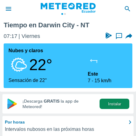
Tiempo en Darwin City - NT
privacidad
07:17
Viernes
...
o de
com.ec) ha
Nubes y claros
ado por
22°
es para
ue la
 que se
Este
e calidad.
Sensación de 22°
7
15 km/h
eder a este
ediante las
opciones:
¡Descarga
GRATIS
la app de
Instalar
ookies y
Meteored!
e forma
Por horas
d digital
Intervalos nubosos en las próximas horas
ada, basada