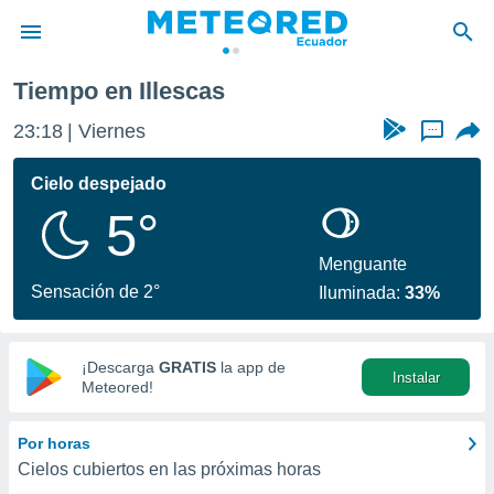
Tiempo en Illescas
privacidad
23:18
Viernes
...
o de
com.ec) ha
Cielo despejado
ado por
5°
es para
ue la
 que se
Menguante
e calidad.
Sensación de 2°
Iluminada:
33%
eder a este
ediante las
opciones:
¡Descarga
GRATIS
la app de
Instalar
ookies y
Meteored!
e forma
Por horas
d digital
Cielos cubiertos en las próximas horas
ada, basada