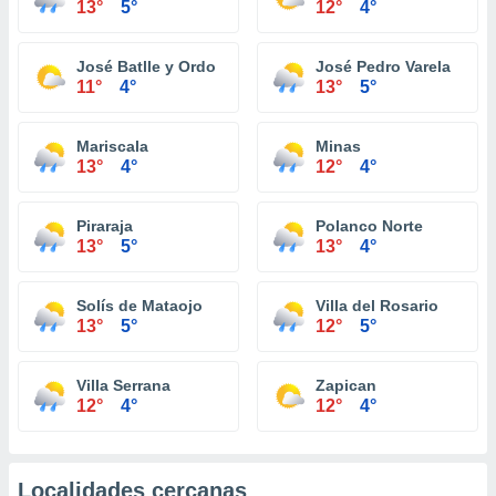
13°
5°
12°
4°
José Batlle y Ordo
José Pedro Varela
11°
4°
13°
5°
Mariscala
Minas
13°
4°
12°
4°
Piraraja
Polanco Norte
13°
5°
13°
4°
Solís de Mataojo
Villa del Rosario
13°
5°
12°
5°
Villa Serrana
Zapican
12°
4°
12°
4°
Localidades cercanas