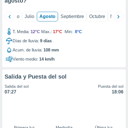
agosto
?
ados con el
 seleccionar
o.
yo
Junio
Julio
Agosto
Septiembre
Octubre
Noviemb
calización
precisa e
ión mediante
T. Media:
12°C
Max.:
17°C
Min:
8°C
Días de lluvia:
9
días
, publicidad
Acum. de lluvia:
108 mm
dos,
 publicidad
Viento medio:
14 km/h
,
ón de
 desarrollo
Salida y Puesta del sol
s.
Salida del sol
Puesta del sol
tros 1199
07:27
18:06
ios
Primera luz
Mediodía
Última luz