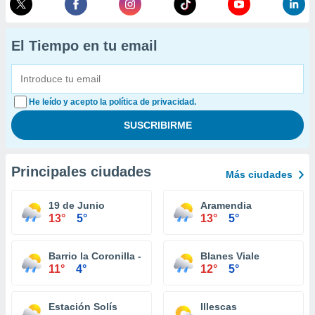
El Tiempo en tu email
He leído y acepto la política de privacidad.
Principales ciudades
Más ciudades
19 de Junio
Aramendia
13°
5°
13°
5°
Barrio la Coronilla - Ancap
Blanes Viale
11°
4°
12°
5°
Estación Solís
Illescas