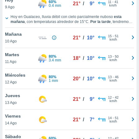
60%
ublicidad y
11
-
41
21°
/
9°
0.4 mm
km/h
9 Ago
do en
Tiempo en Gualaceo hoy
Hoy en Gualaceo, lluvia débil con cielo parcialmente nuboso
esta
 mismo.
mañana
, con temperaturas alrededor de
15°C
.
Por la tarde
, tendremos
sultar más
lluvia débil con cielo parcialmente nuboso y con temperaturas en torno a
 en nuestra
los
19°C
.
Durante la noche
, habrá neblina con temperaturas cercanas a
Mañana
15
-
51
los
12°C
.
Vientos del Este a lo largo del día, con una velocidad media de
21°
/
10°
 Cookies
y
km/h
10 Ago
11 km/h
.
ualquier
Martes
ento
80%
13
-
50
18°
/
10°
3.4 mm
km/h
 botón
11 Ago
ación de
kies
Miércoles
80%
13
-
46
20°
/
10°
 disponible
1 mm
km/h
12 Ago
e nuestra
.
Jueves
12
-
42
21°
/
9°
km/h
IVAMENTE,
13 Ago
Viernes
14
-
51
21°
/
7°
as
km/h
14 Ago
 a cookies
 no aceptar
Sábado
60%
12
-
42