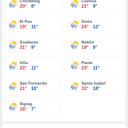
Chordeleg
Cuenca
20°
8°
21°
9°
El Pan
Girón
19°
11°
24°
12°
Gualaceo
Nabón
21°
9°
19°
9°
Oña
Paute
22°
11°
23°
11°
San Fernando
Santa Isabel
21°
10°
33°
18°
Sigsig
18°
7°