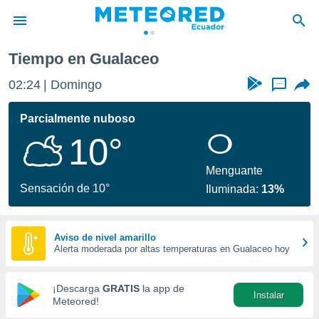
Tiempo en Gualaceo
privacidad
02:24
Domingo
...
o de
com.ec) ha
Parcialmente nuboso
ado por
10°
es para
ue la
 que se
Menguante
e calidad.
Sensación de 10°
Iluminada:
13%
eder a este
ediante las
opciones:
Aviso de nivel amarillo
Alerta moderada por altas temperaturas en Gualaceo hoy
ookies y
e forma
¡Descarga
GRATIS
la app de
Instalar
d digital
Meteored!
ada, basada