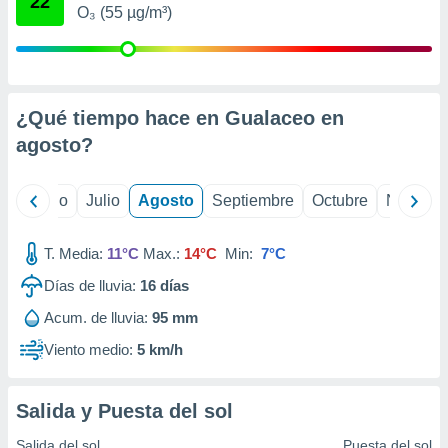
22
ados con el
O₃ (55 µg/m³)
 seleccionar
o.
calización
precisa e
ión mediante
¿Qué tiempo hace en Gualaceo en
agosto
?
, publicidad
dos,
yo
Junio
Julio
Agosto
Septiembre
Octubre
Noviemb
 publicidad
,
ón de
T. Media:
11°C
Max.:
14°C
Min:
7°C
 desarrollo
s.
Días de lluvia:
16
días
tros 1199
Acum. de lluvia:
95 mm
ios
Viento medio:
5 km/h
Salida y Puesta del sol
Salida del sol
Puesta del sol