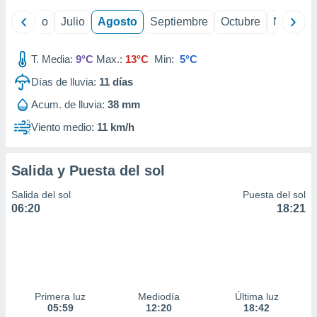
ados con el
 seleccionar
yo
Junio
Julio
Agosto
Septiembre
Octubre
Noviemb
o.
calización
T. Media:
9°C
Max.:
13°C
Min:
5°C
precisa e
ión mediante
Días de lluvia:
11
días
, publicidad
Acum. de lluvia:
38 mm
Viento medio:
11 km/h
dos,
 publicidad
,
Salida y Puesta del sol
ón de
 desarrollo
Salida del sol
Puesta del sol
s.
06:20
18:21
tros 1199
ios
Primera luz
Mediodía
Última luz
05:59
12:20
18:42