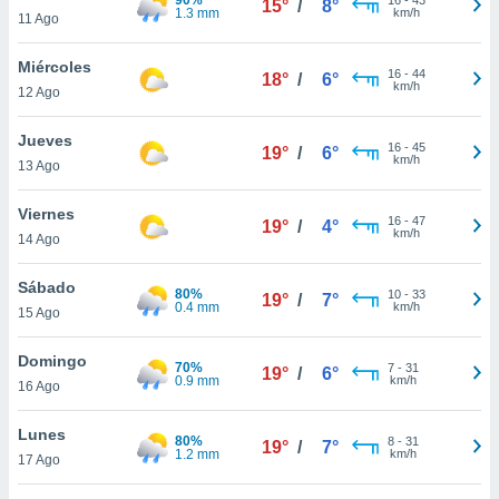
15°
/
8°
ublicidad y
1.3 mm
km/h
11 Ago
do en
Miércoles
 mismo.
16
-
44
18°
/
6°
km/h
sultar más
12 Ago
 en nuestra
 Cookies
y
Jueves
16
-
45
19°
/
6°
ualquier
km/h
13 Ago
ento
Viernes
 botón
16
-
47
19°
/
4°
km/h
14 Ago
ación de
kies
 disponible
Sábado
80%
10
-
33
19°
/
7°
e nuestra
0.4 mm
km/h
15 Ago
.
Domingo
70%
IVAMENTE,
7
-
31
19°
/
6°
0.9 mm
km/h
16 Ago
as
Lunes
80%
8
-
31
19°
/
7°
 a cookies
1.2 mm
km/h
17 Ago
 no aceptar