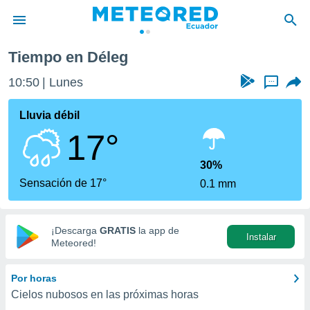
Tiempo en Déleg
privacidad
10:50
Lunes
...
o de
com.ec) ha
Lluvia débil
ado por
17°
es para
ue la
 que se
30%
e calidad.
Sensación de 17°
0.1 mm
eder a este
ediante las
opciones:
¡Descarga
GRATIS
la app de
Instalar
ookies y
Meteored!
e forma
Por horas
d digital
Cielos nubosos en las próximas horas
ada, basada