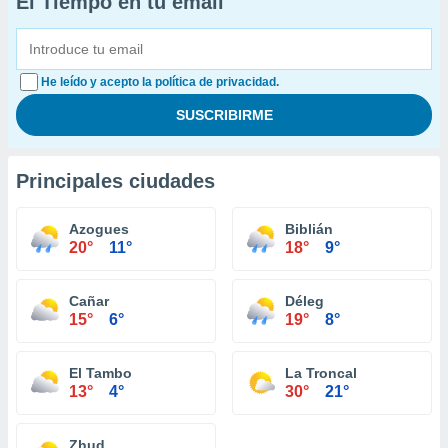
El Tiempo en tu email
He leído y acepto la política de privacidad.
Principales ciudades
Azogues
Biblián
20°
11°
18°
9°
Cañar
Déleg
15°
6°
19°
8°
El Tambo
La Troncal
13°
4°
30°
21°
Zhud