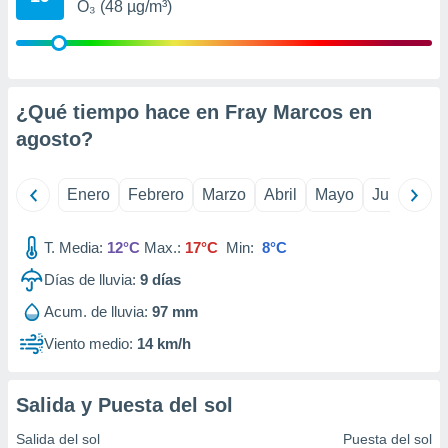
O₃ (48 µg/m³)
retirar su
ento u
 de datos
er momento
¿Qué tiempo hace en Fray Marcos en
ic en
o en
agosto
?
 Cookies
en
eb.
Enero
Febrero
Marzo
Abril
Mayo
Junio
Ju
y
socios
T. Media:
12°C
Max.:
17°C
Min:
8°C
el
Días de lluvia:
9
días
to de
Acum. de lluvia:
97 mm
Viento medio:
14 km/h
la
 en un
 y/o acceder
Salida y Puesta del sol
 de datos
ara
Salida del sol
Puesta del sol
 anuncios