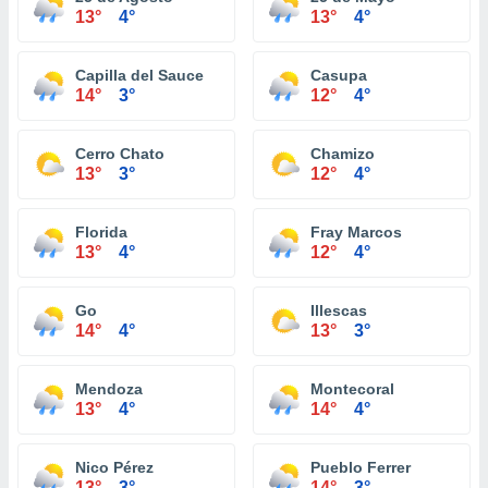
13°
4°
13°
4°
Capilla del Sauce
Casupa
14°
3°
12°
4°
Cerro Chato
Chamizo
13°
3°
12°
4°
Florida
Fray Marcos
13°
4°
12°
4°
Go
Illescas
14°
4°
13°
3°
Mendoza
Montecoral
13°
4°
14°
4°
Nico Pérez
Pueblo Ferrer
13°
3°
14°
3°