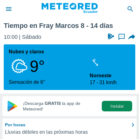
Próxima semana
Tiempo en Fray Marcos 8 - 14 días
privacidad
10:00
Sábado
...
o de
com.ec) ha
Nubes y claros
ado por
9°
es para
ue la
 que se
Noroeste
e calidad.
Sensación de 6°
17
31 km/h
eder a este
ediante las
opciones:
¡Descarga
GRATIS
la app de
Instalar
ookies y
Meteored!
e forma
Por horas
d digital
Lluvias débiles en las próximas horas
ada, basada