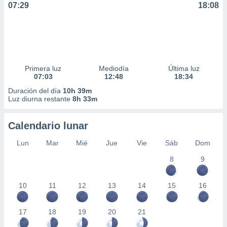
07:29
18:08
ar perfiles
idad
a, utilizar
a
 la
da, crear un
Primera luz
Mediodía
Última luz
personalizar
07:03
12:48
18:34
o, uso de
Duración del día
10h 39m
a la
Luz diurna restante
8h 33m
e contenido
do, medir el
 de la
Calendario lunar
medir el
 del
Lun
Mar
Mié
Jue
Vie
Sáb
Dom
 comprender
8
9
 través de
s o a través
nación de
10
11
12
13
14
15
16
edentes de
fuentes,
y mejora de
17
18
19
20
21
os, uso de