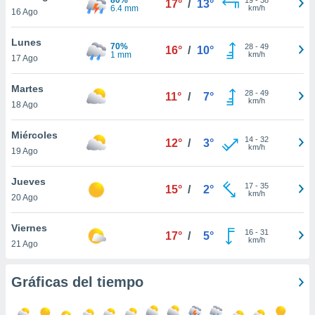
17°
/
13°
ublicidad y
6.4 mm
km/h
16 Ago
do en
Lunes
 mismo.
70%
28
-
49
16°
/
10°
1 mm
km/h
sultar más
17 Ago
 en nuestra
 Cookies
y
Martes
28
-
49
11°
/
7°
ualquier
km/h
18 Ago
ento
Miércoles
 botón
14
-
32
12°
/
3°
km/h
19 Ago
ación de
kies
 disponible
Jueves
17
-
35
15°
/
2°
e nuestra
km/h
20 Ago
.
Viernes
IVAMENTE,
16
-
31
17°
/
5°
km/h
21 Ago
as
Gráficas del tiempo
 a cookies
 no aceptar