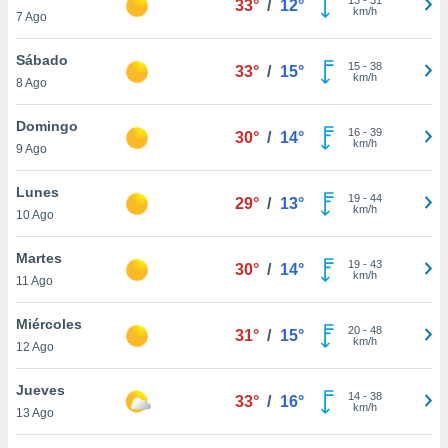
33°
/
12°
ublicidad y
km/h
7 Ago
do en
Sábado
 mismo.
15
-
38
33°
/
15°
km/h
sultar más
8 Ago
 en nuestra
 Cookies
y
Domingo
16
-
39
30°
/
14°
ualquier
km/h
9 Ago
ento
Lunes
 botón
19
-
44
29°
/
13°
km/h
10 Ago
ación de
kies
 disponible
Martes
19
-
43
30°
/
14°
e nuestra
km/h
11 Ago
.
Miércoles
IVAMENTE,
20
-
48
31°
/
15°
km/h
12 Ago
as
Jueves
14
-
38
33°
/
16°
 a cookies
km/h
13 Ago
 no aceptar