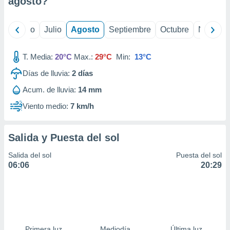
agosto
?
ados con el
 seleccionar
o.
yo
Junio
Julio
Agosto
Septiembre
Octubre
Noviemb
calización
precisa e
ión mediante
T. Media:
20°C
Max.:
29°C
Min:
13°C
Días de lluvia:
2
días
, publicidad
Acum. de lluvia:
14 mm
dos,
 publicidad
Viento medio:
7 km/h
,
ón de
 desarrollo
Salida y Puesta del sol
s.
Salida del sol
Puesta del sol
tros 1199
06:06
20:29
ios
Primera luz
Mediodía
Última luz