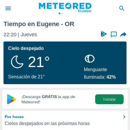
Tiempo en Eugene - OR
privacidad
22:20
Jueves
...
o de
com.ec) ha
Cielo despejado
ado por
21°
es para
ue la
 que se
Menguante
e calidad.
Sensación de 21°
Iluminada:
42%
eder a este
ediante las
opciones:
¡Descarga
GRATIS
la app de
Instalar
ookies y
Meteored!
e forma
Por horas
d digital
Cielos despejados en las próximas horas
ada, basada