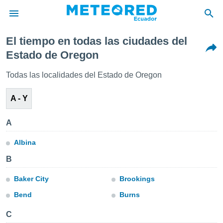
El tiempo en todas las ciudades del
privacidad
Estado de Oregon
o de
Todas las localidades del Estado de Oregon
com.ec) ha
ado por
A - Y
es para
ue la
 que se
A
e calidad.
eder a este
Albina
ediante las
opciones:
B
ookies y
Baker City
Brookings
e forma
Bend
Burns
d digital
C
ada, basada