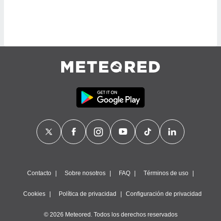
retirar su
ento u
 de datos
er momento
ic en
o en
 Cookies
en
eb.
y
socios
el
to de
la
Contacto
Sobre nosotros
FAQ
Términos de uso
 en un
 y/o acceder
Cookies
Política de privacidad
Configuración de privacidad
 de datos
ara
© 2026 Meteored. Todos los derechos reservados
 anuncios