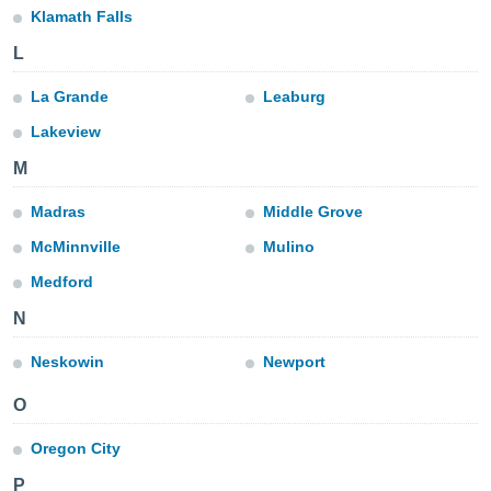
ublicidad y
Klamath Falls
do en
L
 mismo.
sultar más
La Grande
Leaburg
 en nuestra
Lakeview
 Cookies
y
ualquier
M
ento
Madras
Middle Grove
 botón
ación de
McMinnville
Mulino
kies
 disponible
Medford
e nuestra
N
.
Neskowin
Newport
IVAMENTE,
O
as
 a cookies
Oregon City
 no aceptar
P