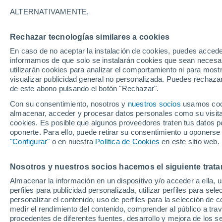
ALTERNATIVAMENTE,
28°
14°
Rechazar tecnologías similares a cookies
The Da
Portland
En caso de no aceptar la instalación de cookies, puedes accede
informamos de que solo se instalarán cookies que sean necesari
29°
13°
utilizarán cookies para analizar el comportamiento ni para most
Salem
visualizar publicidad general no personalizada. Puedes rechazar
de este abono pulsando el botón "Rechazar".
Madr
Con su consentimiento, nosotros y
nuestros socios
usamos cooki
30°
almacenar, acceder y procesar datos personales como su visita e
14°
cookies. Es posible que algunos proveedores traten tus datos pe
Bend
Eugene
oponerte. Para ello, puede retirar su consentimiento u oponerse
"Configurar"
o en nuestra
Política de Cookies
en este sitio web.
20°
11°
33°
14°
Coos Bay
Nosotros y nuestros socios hacemos el siguiente trata
Roseburg
Almacenar la información en un dispositivo y/o acceder a ella, 
perfiles para publicidad personalizada, utilizar perfiles para sele
personalizar el contenido, uso de perfiles para la selección de c
35°
33°
medir el rendimiento del contenido, comprender al público a tra
16°
15°
procedentes de diferentes fuentes, desarrollo y mejora de los se
Medford