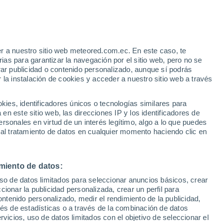
34°
32°
19°
14°
Pendleton
30°
lles
11°
r a nuestro sitio web meteored.com.ec. En este caso, te
La Grande
as para garantizar la navegación por el sitio web, pero no se
rar publicidad o contenido personalizado, aunque sí podrás
32°
15°
33°
 la instalación de cookies y acceder a nuestro sitio web a través
15°
Baker City
as
es, identificadores únicos o tecnologías similares para
31°
n este sitio web, las direcciones IP y los identificadores de
37°
13°
20°
rsonales en virtud de un interés legítimo, algo a lo que puedes
Vale
 al tratamiento de datos en cualquier momento haciendo clic en
34°
16°
Burns
miento de datos:
uso de datos limitados para seleccionar anuncios básicos, crear
ccionar la publicidad personalizada, crear un perfil para
ontenido personalizado, medir el rendimiento de la publicidad,
vés de estadísticas o a través de la combinación de datos
34°
14°
rvicios, uso de datos limitados con el objetivo de seleccionar el