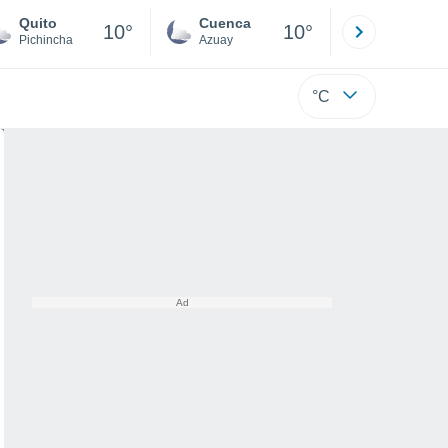
Quito
Cuenca
Atacames
10°
10°
Pichincha
Azuay
Esmeraldas
°C