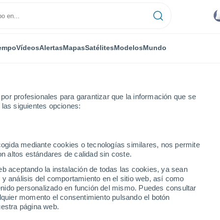
empo
Vídeos
Alertas
Mapas
Satélites
Modelos
Mundo
or profesionales para garantizar que la información que se
 las siguientes opciones:
ecogida mediante cookies o tecnologías similares, nos permite
on altos estándares de calidad sin coste.
e Oregon
eb aceptando la instalación de todas las cookies, ya sean
 y análisis del comportamiento en el sitio web, así como
ntenido personalizado en función del mismo. Puedes consultar
alquier momento el consentimiento pulsando el botón
uestra página web.