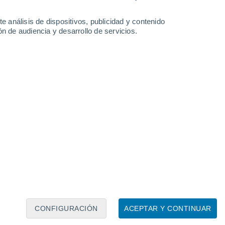
Lakeview
e análisis de dispositivos, publicidad y contenido
n de audiencia y desarrollo de servicios.
Leaflet
|
©
OpenStreetMap
|
ECMWF
by © Meteored
CONFIGURACIÓN
ACEPTAR Y CONTINUAR