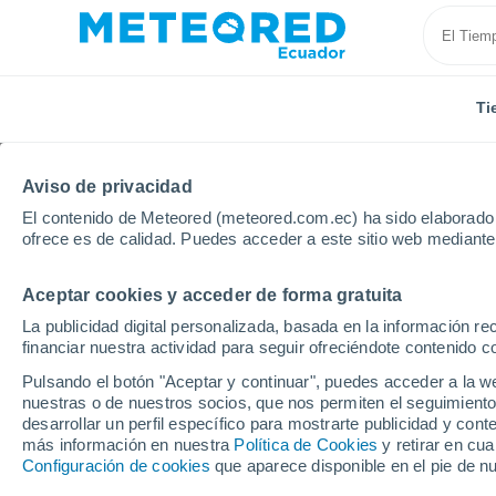
Ti
Aviso de privacidad
El contenido de Meteored (meteored.com.ec) ha sido elaborado p
ofrece es de calidad. Puedes acceder a este sitio web mediante
Aceptar cookies y acceder de forma gratuita
Inicio
Estados Unidos
Estado de Oregon
La publicidad digital personalizada, basada en la información r
financiar nuestra actividad para seguir ofreciéndote contenido c
Tiempo en el Estado d
Pulsando el botón "Aceptar y continuar", puedes acceder a la w
nuestras o de nuestros socios, que nos permiten el seguimiento
desarrollar un perfil específico para mostrarte publicidad y co
Hoy, 9 agosto
Todo el día
Símbolo
más información en nuestra
Política de Cookies
y retirar en cu
Configuración de cookies
que aparece disponible en el pie de n