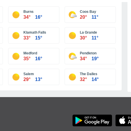
Más ciudades
Burns
Coos Bay
34°
16°
20°
11°
Klamath Falls
La Grande
33°
15°
30°
11°
Medford
Pendleton
35°
16°
34°
19°
Salem
The Dalles
29°
13°
32°
14°