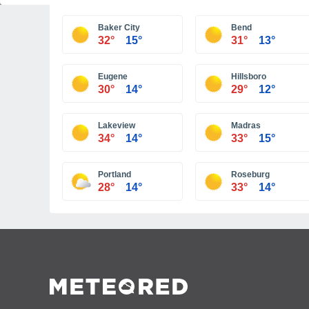
Baker City
Bend
32°
15°
31°
13°
Eugene
Hillsboro
30°
14°
29°
12°
Lakeview
Madras
34°
14°
33°
15°
Portland
Roseburg
28°
14°
33°
14°