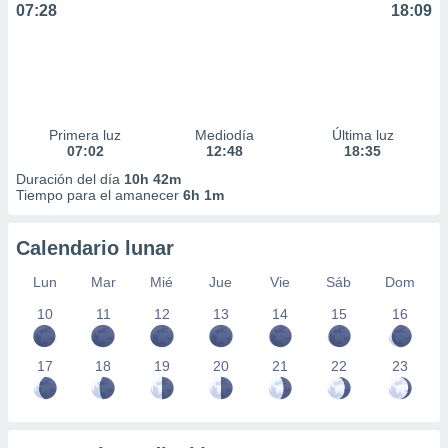
07:28
18:09
ar perfiles
idad
a, utilizar
a
 la
da, crear un
Primera luz
Mediodía
Última luz
personalizar
07:02
12:48
18:35
o, uso de
Duración del día
10h 42m
a la
Tiempo para el amanecer
6h 1m
e contenido
do, medir el
 de la
Calendario lunar
medir el
 del
Lun
Mar
Mié
Jue
Vie
Sáb
Dom
 comprender
10
11
12
13
14
15
16
 través de
s o a través
nación de
17
18
19
20
21
22
23
edentes de
fuentes,
y mejora de
os, uso de