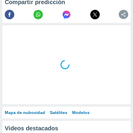
ados con el
Compartir predicción
 seleccionar
o.
calización
precisa e
ión mediante
, publicidad
dos,
 publicidad
,
ón de
 desarrollo
s.
tros 1199
ios
Mapa de nubosidad
Satélites
Modelos
Videos destacados