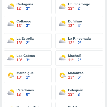
Cartagena
Chimbarongo
12°
3°
13°
2°
Coltauco
Doñihue
13°
3°
13°
4°
La Estrella
La Rinconada
13°
2°
13°
2°
Las Cabras
Machalí
13°
3°
11°
2°
Marchigüe
Matanzas
13°
1°
13°
6°
Paredones
Pelequén
13°
0°
13°
3°