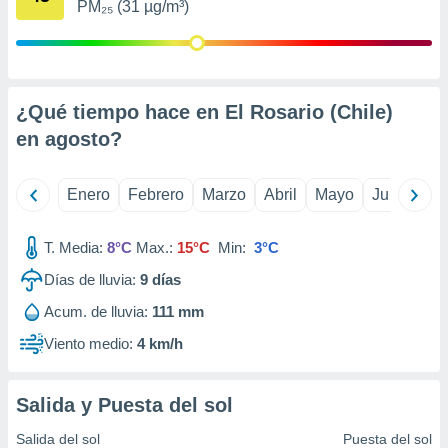
PM₂₅ (31 µg/m³)
retirar su
ento u
 de datos
er momento
¿Qué tiempo hace en El Rosario (Chile)
ic en
o en
en
agosto
?
 Cookies
en
eb.
Enero
Febrero
Marzo
Abril
Mayo
Junio
Ju
y
socios
T. Media:
8°C
Max.:
15°C
Min:
3°C
el
Días de lluvia:
9
días
to de
Acum. de lluvia:
111 mm
Viento medio:
4 km/h
la
 en un
 y/o acceder
Salida y Puesta del sol
 de datos
ara
Salida del sol
Puesta del sol
 anuncios