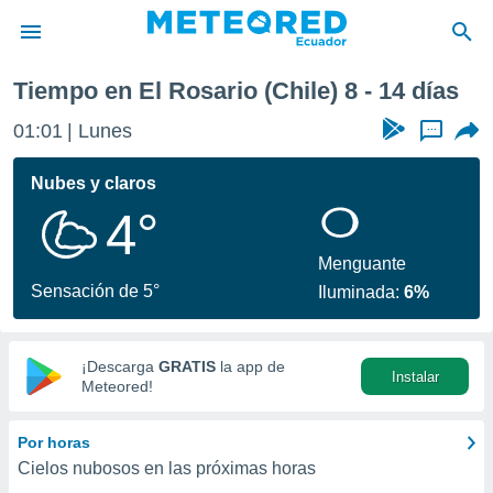
Próxima semana
Tiempo en El Rosario (Chile) 8 - 14 días
privacidad
01:01
Lunes
...
o de
com.ec) ha
Nubes y claros
ado por
4°
es para
ue la
 que se
Menguante
e calidad.
Sensación de 5°
Iluminada:
6%
eder a este
ediante las
opciones:
¡Descarga
GRATIS
la app de
Instalar
ookies y
Meteored!
e forma
Por horas
d digital
Cielos nubosos en las próximas horas
ada, basada