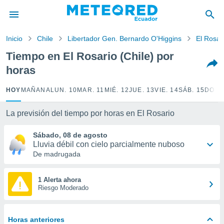
privacidad
o de
Inicio
Chile
Libertador Gen. Bernardo O'Higgins
El Rosar
com.ec) ha
Tiempo en El Rosario (Chile) por
ado por
horas
es para
ue la
 que se
HOY
MAÑANA
LUN. 10
MAR. 11
MIÉ. 12
JUE. 13
VIE. 14
SÁB. 15
DOM.
e calidad.
eder a este
La previsión del tiempo por horas en El Rosario
ediante las
opciones:
Sábado, 08 de agosto
Lluvia débil con cielo parcialmente nuboso
ookies y
De madrugada
e forma
d digital
1 Alerta ahora
Riesgo Moderado
ada, basada
mación
ediante
ecnologías
Horas anteriores