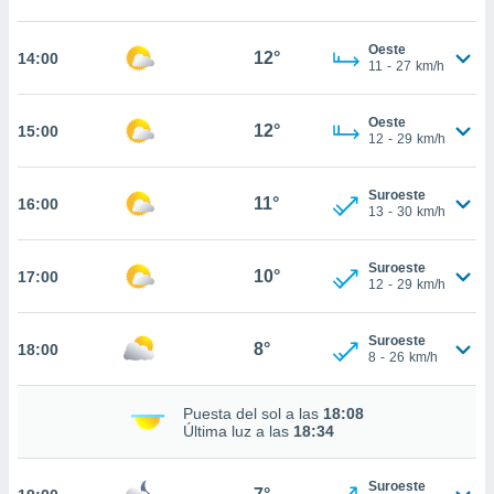
nos permite
estra
ara seguir
Oeste
12°
14:00
11
-
27
km/h
e contenido
ACEPTAR
stándares
Y
sin coste.
CONTINUAR
Oeste
12°
15:00
12
-
29
km/h
 botón
continuar",
CONFIGURACIÓN
der a la
Suroeste
11°
16:00
ndo la
13
-
30
km/h
 de todas
, ya sean
Suroeste
de nuestros
10°
17:00
12
-
29
km/h
 nos
 y análisis
Suroeste
8°
18:00
tamiento en
8
-
26
km/h
b, así como
un perfil
Puesta del sol a las
18:08
para
Última luz a las
18:34
ublicidad y
do en
Suroeste