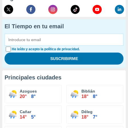
El Tiempo en tu email
He leído y acepto la política de privacidad.
Principales ciudades
Azogues
Biblián
20°
8°
18°
8°
Cañar
Déleg
14°
5°
18°
7°