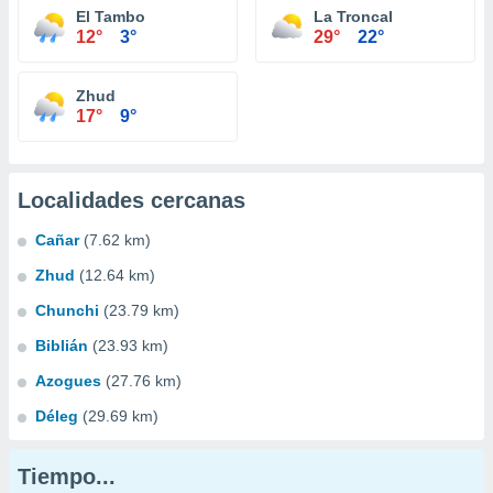
El Tambo
La Troncal
12°
3°
29°
22°
Zhud
17°
9°
Localidades cercanas
Cañar
(7.62 km)
Zhud
(12.64 km)
Chunchi
(23.79 km)
Biblián
(23.93 km)
Azogues
(27.76 km)
Déleg
(29.69 km)
Tiempo...