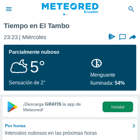
Tiempo en El Tambo
privacidad
23:23
Miércoles
...
o de
com.ec) ha
Parcialmente nuboso
ado por
5°
es para
ue la
 que se
Menguante
e calidad.
Sensación de 2°
Iluminada:
54%
eder a este
ediante las
opciones:
¡Descarga
GRATIS
la app de
Instalar
ookies y
Meteored!
e forma
Por horas
d digital
Intervalos nubosos en las próximas horas
ada, basada