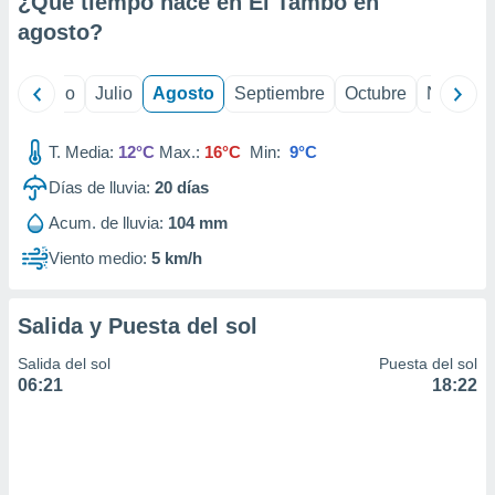
¿Qué tiempo hace en El Tambo en
ados con el
 seleccionar
agosto
?
o.
calización
yo
Junio
Julio
Agosto
Septiembre
Octubre
Noviemb
precisa e
ión mediante
T. Media:
12°C
Max.:
16°C
Min:
9°C
, publicidad
Días de lluvia:
20
días
dos,
Acum. de lluvia:
104 mm
 publicidad
,
Viento medio:
5 km/h
ón de
 desarrollo
s.
Salida y Puesta del sol
tros 1199
Salida del sol
Puesta del sol
ios
06:21
18:22