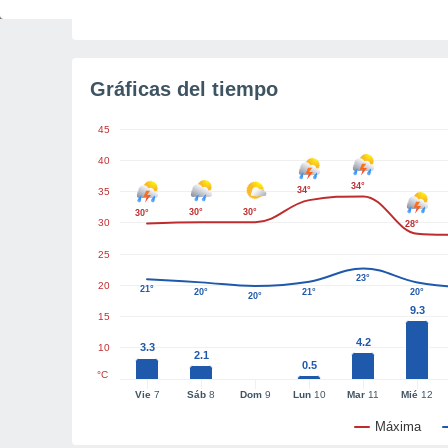
Tiempo para el amanecer
3h 16m
Gráficas del tiempo
45
40
34°
34°
35
30°
30°
30°
30
28°
25
23°
20
21°
20°
21°
20°
20°
9.3
15
4.2
3.3
10
2.1
0.5
°C
Vie
7
Sáb
8
Dom
9
Lun
10
Mar
11
Mié
12
Máxima