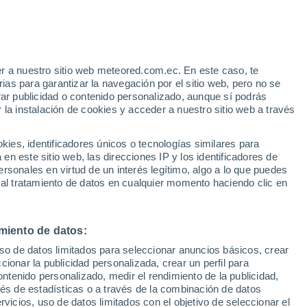
r a nuestro sitio web meteored.com.ec. En este caso, te
as para garantizar la navegación por el sitio web, pero no se
rar publicidad o contenido personalizado, aunque sí podrás
 la instalación de cookies y acceder a nuestro sitio web a través
s
es, identificadores únicos o tecnologías similares para
n este sitio web, las direcciones IP y los identificadores de
rsonales en virtud de un interés legítimo, algo a lo que puedes
 al tratamiento de datos en cualquier momento haciendo clic en
Lunes
Martes
Miércoles
Jueves
10 Ago
11 Ago
12 Ago
13 Ago
miento de datos:
uso de datos limitados para seleccionar anuncios básicos, crear
70%
90%
90%
70%
ccionar la publicidad personalizada, crear un perfil para
0.5 mm
4.2 mm
9.3 mm
6.4 mm
ontenido personalizado, medir el rendimiento de la publicidad,
34°
/
21°
34°
/
23°
28°
/
20°
28°
/
20°
vés de estadísticas o a través de la combinación de datos
rvicios, uso de datos limitados con el objetivo de seleccionar el