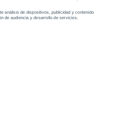
-
43
km/h
19
-
58
km/h
21
-
45
km/h
14
-
39
km/h
e análisis de dispositivos, publicidad y contenido
n de audiencia y desarrollo de servicios.
 agosto
Sur
0 Bajo
3
-
9 km/h
FPS:
no
Noreste
0 Bajo
2
-
6 km/h
FPS:
no
uboso
Sureste
0 Bajo
2
-
4 km/h
FPS:
no
uboso
Sur
0 Bajo
2
-
3 km/h
FPS:
no
uboso
Sur
0 Bajo
6
-
14 km/h
FPS:
no