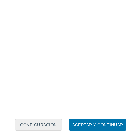
Calendario lunar
Lun
Mar
Mié
Jue
Vie
Sáb
Dom
7
8
9
10
11
12
13
14
15
16
17
18
19
20
CONFIGURACIÓN
ACEPTAR Y CONTINUAR