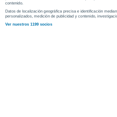
contenido.
16
-
35
km/h
10
-
24
km/h
18
19
-
41
km/h
Datos de localización geográfica precisa e identificación mediant
personalizados, medición de publicidad y contenido, investigació
Tiempo en Columbus - OH hoy
, 7 de
Ver nuestros 1199 socios
Lluvia débil
30%
22°
03:00
0.5 mm
Sensación T.
22°
Nubes y claros
22°
04:00
Sensación T.
22°
Parcialmente n
22°
05:00
Sensación T.
22°
Parcialmente n
22°
06:00
Sensación T.
22°
Parcialmente n
22°
08:00
Sensación T.
19°