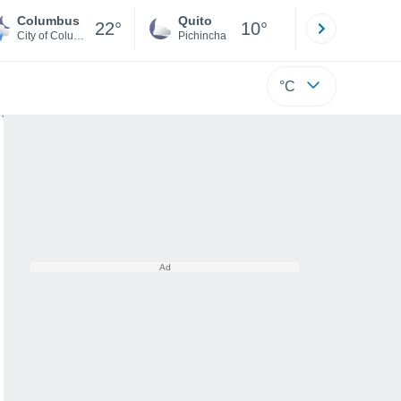
Columbus
Quito
Cuenca
22°
10°
City of Columbus
Pichincha
Azuay
°C