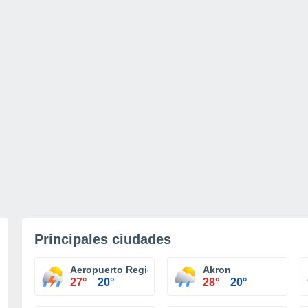
Principales ciudades
Aeropuerto Regional Noreste Ohio Ashtabula
Akron
27°
20°
28°
20°