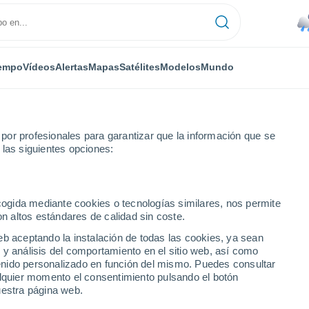
empo
Vídeos
Alertas
Mapas
Satélites
Modelos
Mundo
or profesionales para garantizar que la información que se
 las siguientes opciones:
s
ecogida mediante cookies o tecnologías similares, nos permite
on altos estándares de calidad sin coste.
 OH
eb aceptando la instalación de todas las cookies, ya sean
 y análisis del comportamiento en el sitio web, así como
...
ntenido personalizado en función del mismo. Puedes consultar
alquier momento el consentimiento pulsando el botón
Por horas
uestra página web.
Cielos nubosos en las próximas
horas