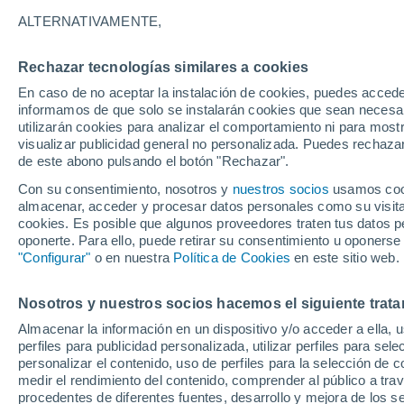
22°
ALTERNATIVAMENTE,
Rechazar tecnologías similares a cookies
30%
En caso de no aceptar la instalación de cookies, puedes accede
Sensación de 22°
0.5 mm
informamos de que solo se instalarán cookies que sean necesari
utilizarán cookies para analizar el comportamiento ni para most
visualizar publicidad general no personalizada. Puedes rechazar
de este abono pulsando el botón "Rechazar".
Tiempo 1 - 7 días
Mapa de lluvia
Satélites
Modelo
Con su consentimiento, nosotros y
nuestros socios
usamos cooki
almacenar, acceder y procesar datos personales como su visita e
cookies. Es posible que algunos proveedores traten tus datos pe
oponerte. Para ello, puede retirar su consentimiento u oponerse
Mañana
Domingo
Hoy
"Configurar"
o en nuestra
Política de Cookies
en este sitio web.
8 Ago
9 Ago
7 Ago
Nosotros y nuestros socios hacemos el siguiente trata
Almacenar la información en un dispositivo y/o acceder a ella, 
70%
90%
perfiles para publicidad personalizada, utilizar perfiles para sele
2.1 mm
3.3 mm
personalizar el contenido, uso de perfiles para la selección de c
30°
/
20°
30°
/
20°
30°
/
21°
medir el rendimiento del contenido, comprender al público a tra
procedentes de diferentes fuentes, desarrollo y mejora de los se