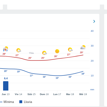
40
30
29°
28°
27°
27°
26°
25°
25°
20
20°
19°
18°
10
17°
16°
16°
6.4
15°
mm
Jue
13
Vie
14
Sáb
15
Dom
16
Lun
17
Mar
18
Mié
19
Mínima
Lluvia