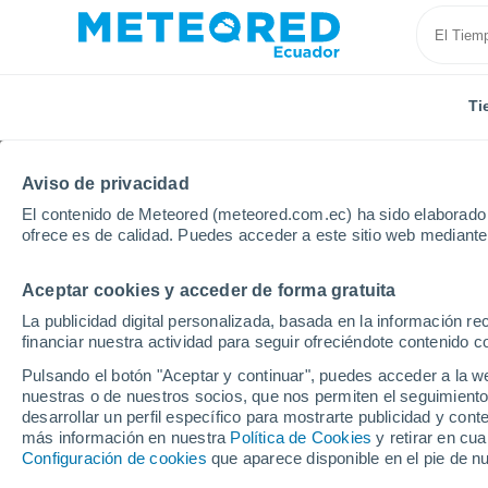
Ti
Aviso de privacidad
El contenido de Meteored (meteored.com.ec) ha sido elaborado p
ofrece es de calidad. Puedes acceder a este sitio web mediante
Aceptar cookies y acceder de forma gratuita
Inicio
Estados Unidos
Estado de Ohio
Columbu
La publicidad digital personalizada, basada en la información r
financiar nuestra actividad para seguir ofreciéndote contenido c
Tiempo en Columbus -
Pulsando el botón "Aceptar y continuar", puedes acceder a la w
nuestras o de nuestros socios, que nos permiten el seguimiento
02:50
Viernes
desarrollar un perfil específico para mostrarte publicidad y co
más información en nuestra
Política de Cookies
y retirar en cu
Configuración de cookies
que aparece disponible en el pie de n
Lluvia débil