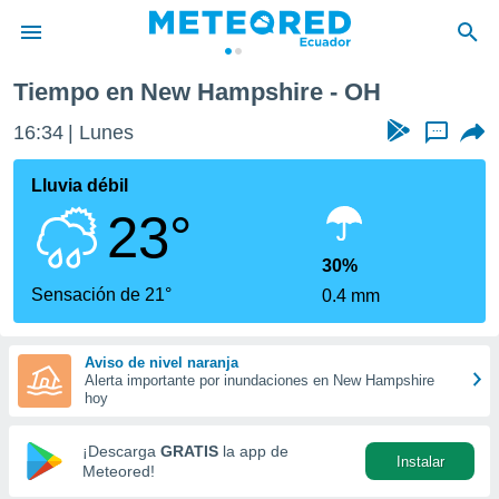
Tiempo en New Hampshire - OH
privacidad
16:34
Lunes
...
o de
com.ec) ha
Lluvia débil
ado por
23°
es para
ue la
 que se
30%
e calidad.
Sensación de 21°
0.4 mm
eder a este
ediante las
opciones:
Aviso de nivel naranja
Alerta importante por inundaciones en New Hampshire
ookies y
hoy
e forma
¡Descarga
GRATIS
la app de
Instalar
d digital
Meteored!
ada, basada