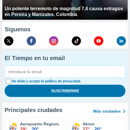
Un potente terremoto de magnitud 7,4 causa estragos
en Pereira y Manizales, Colombia
Síguenos
El Tiempo en tu email
He leído y acepto la política de privacidad.
Principales ciudades
Más ciudades
Aeropuerto Regional Noreste Ohio Ashtabula
Akron
29°
20°
27°
20°