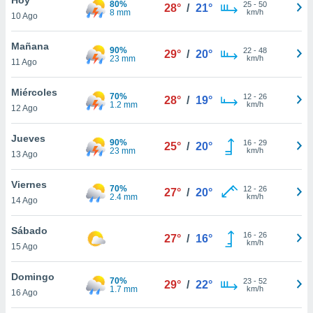
80%
ublicidad y
25
-
50
28°
/
21°
8 mm
km/h
10 Ago
do en
 mismo.
Mañana
90%
22
-
48
29°
/
20°
sultar más
23 mm
km/h
11 Ago
 en nuestra
 Cookies
y
Miércoles
70%
12
-
26
ualquier
28°
/
19°
1.2 mm
km/h
12 Ago
ento
 botón
Jueves
90%
16
-
29
25°
/
20°
ación de
23 mm
km/h
13 Ago
kies
 disponible
Viernes
70%
12
-
26
e nuestra
27°
/
20°
2.4 mm
km/h
14 Ago
.
Sábado
IVAMENTE,
16
-
26
27°
/
16°
km/h
15 Ago
as
Domingo
70%
23
-
52
29°
/
22°
 a cookies
1.7 mm
km/h
16 Ago
 no aceptar