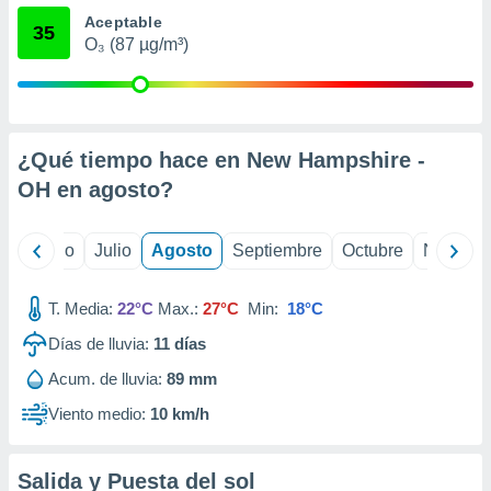
ados con el
Aceptable
 seleccionar
35
o.
O₃ (87 µg/m³)
calización
precisa e
ión mediante
¿Qué tiempo hace en New Hampshire -
, publicidad
OH en
agosto
?
dos,
 publicidad
,
yo
Junio
Julio
Agosto
Septiembre
Octubre
Noviemb
ón de
 desarrollo
s.
T. Media:
22°C
Max.:
27°C
Min:
18°C
tros 1199
Días de lluvia:
11
días
ios
Acum. de lluvia:
89 mm
Viento medio:
10 km/h
Salida y Puesta del sol