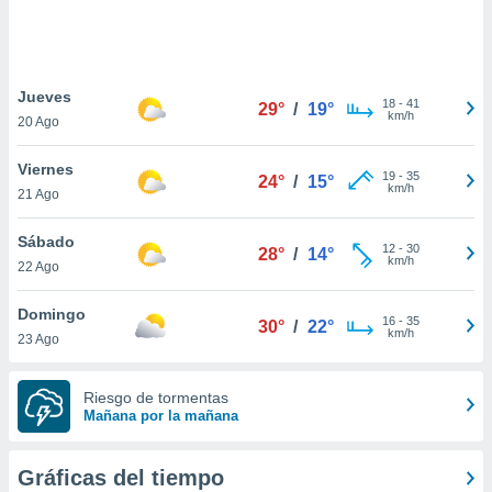
ste abono
 botón
.
Jueves
18
-
41
29°
/
19°
nto,
km/h
20 Ago
cios
Viernes
kies,
19
-
35
24°
/
15°
km/h
21 Ago
ores únicos
as similares
nar,
Sábado
12
-
30
28°
/
14°
rocesar
km/h
22 Ago
onales como
 este sitio
Domingo
recciones IP
16
-
35
30°
/
22°
km/h
23 Ago
ficadores de
 posible
s
Riesgo de tormentas
 traten tus
Mañana por la mañana
nales en
 interés
go a lo que
Gráficas del tiempo
nerte. Para