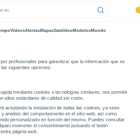
empo
Vídeos
Alertas
Mapas
Satélites
Modelos
Mundo
or profesionales para garantizar que la información que se
 las siguientes opciones:
ecogida mediante cookies o tecnologías similares, nos permite
on altos estándares de calidad sin coste.
eb aceptando la instalación de todas las cookies, ya sean
 y análisis del comportamiento en el sitio web, así como
...
ntenido personalizado en función del mismo. Puedes consultar
alquier momento el consentimiento pulsando el botón
Por horas
uestra página web.
Cielos despejados en las
próximas horas