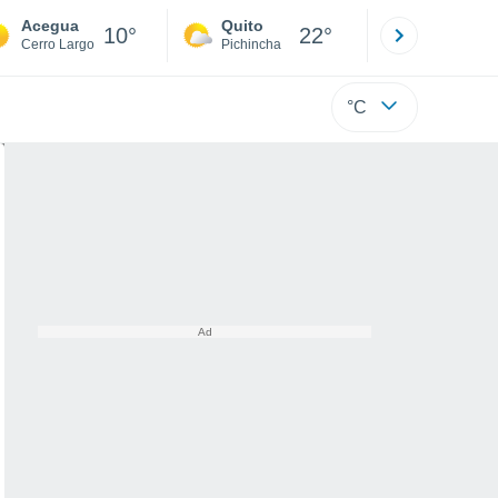
Acegua
Quito
Cuenca
10°
22°
Cerro Largo
Pichincha
Azuay
°C