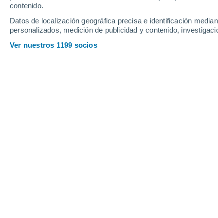
contenido.
22
-
39
km/h
16
-
31
km/h
18
34
-
58
km/h
Datos de localización geográfica precisa e identificación mediant
personalizados, medición de publicidad y contenido, investigació
Tiempo en Acegua hoy
, 7 de agosto
Ver nuestros 1199 socios
Soleado
11°
16:00
Sensación T.
11
Soleado
10°
17:00
Sensación T.
10
Soleado
9°
18:00
Sensación T.
8°
Cielo despeja
7°
19:00
Sensación T.
6°
Cielo despeja
6°
20:00
Sensación T.
6°