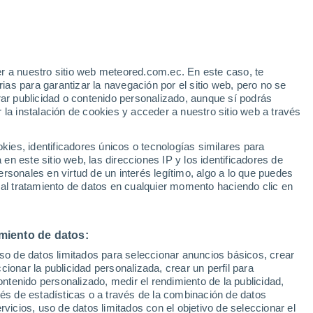
Aviso de nivel naranja
Alerta importante por otros en
Acegua hoy
r a nuestro sitio web meteored.com.ec. En este caso, te
/h
as para garantizar la navegación por el sitio web, pero no se
rar publicidad o contenido personalizado, aunque sí podrás
 la instalación de cookies y acceder a nuestro sitio web a través
Modelos
es, identificadores únicos o tecnologías similares para
n este sitio web, las direcciones IP y los identificadores de
rsonales en virtud de un interés legítimo, algo a lo que puedes
 al tratamiento de datos en cualquier momento haciendo clic en
Lunes
Martes
Miércoles
Jueves
10 Ago
11 Ago
12 Ago
13 Ago
miento de datos:
uso de datos limitados para seleccionar anuncios básicos, crear
90%
90%
ccionar la publicidad personalizada, crear un perfil para
16 mm
12 mm
ontenido personalizado, medir el rendimiento de la publicidad,
11°
/
3°
13°
/
2°
12°
/
7°
13°
/
9°
vés de estadísticas o a través de la combinación de datos
rvicios, uso de datos limitados con el objetivo de seleccionar el