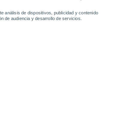
-
35
km/h
21
-
39
km/h
24
-
42
km/h
27
-
46
km/h
e análisis de dispositivos, publicidad y contenido
n de audiencia y desarrollo de servicios.
Oeste
1 Bajo
°
19
-
39 km/h
FPS:
no
Oeste
0 Bajo
°
15
-
33 km/h
FPS:
no
Oeste
0 Bajo
8
-
25 km/h
FPS:
no
do
Oeste
0 Bajo
6
-
13 km/h
FPS:
no
do
Noroeste
0 Bajo
5
-
10 km/h
FPS:
no