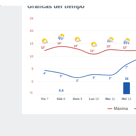
Gráficas del tiempo
25
20
15
14°
13°
13°
12°
12°
11°
10
7°
5
4°
3°
3°
2°
16
2°
0
0.4
°C
Vie
7
Sáb
8
Dom
9
Lun
10
Mar
11
Mié
12
Máxima