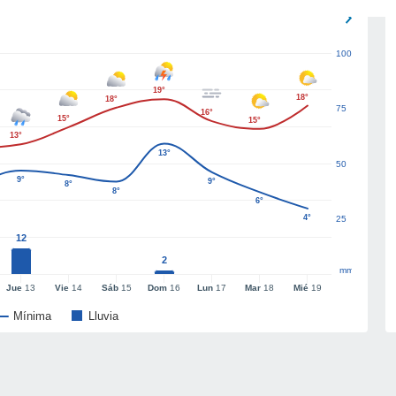
100
19°
18°
18°
75
16°
15°
15°
13°
13°
50
9°
9°
8°
8°
6°
4°
25
12
2
mm
Jue
13
Vie
14
Sáb
15
Dom
16
Lun
17
Mar
18
Mié
19
Mínima
Lluvia