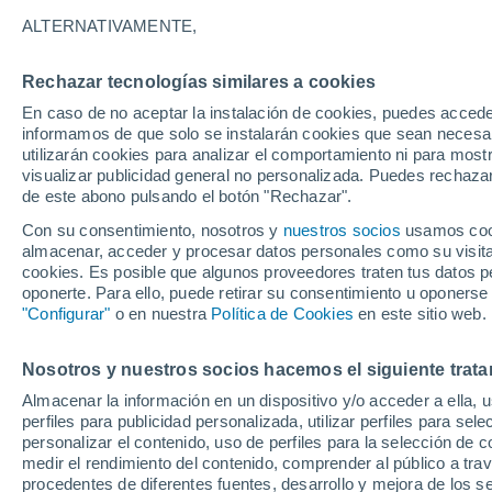
11°
ALTERNATIVAMENTE,
Rechazar tecnologías similares a cookies
Oeste
En caso de no aceptar la instalación de cookies, puedes accede
Sensación de 11°
19
-
39 km
informamos de que solo se instalarán cookies que sean necesari
utilizarán cookies para analizar el comportamiento ni para most
visualizar publicidad general no personalizada. Puedes rechazar
de este abono pulsando el botón "Rechazar".
Tiempo 1 - 7 días
Mapa de temperatura
Satélites
Con su consentimiento, nosotros y
nuestros socios
usamos cooki
almacenar, acceder y procesar datos personales como su visita e
cookies. Es posible que algunos proveedores traten tus datos pe
oponerte. Para ello, puede retirar su consentimiento u oponerse
Mañana
Domingo
Hoy
"Configurar"
o en nuestra
Política de Cookies
en este sitio web.
8 Ago
9 Ago
7 Ago
Nosotros y nuestros socios hacemos el siguiente trata
Almacenar la información en un dispositivo y/o acceder a ella, 
30%
perfiles para publicidad personalizada, utilizar perfiles para sele
0.4 mm
personalizar el contenido, uso de perfiles para la selección de c
14°
/
3°
13°
/
2°
12°
/
4°
medir el rendimiento del contenido, comprender al público a tra
procedentes de diferentes fuentes, desarrollo y mejora de los se