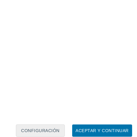
Calendario lunar
Lun
Mar
Mié
Jue
Vie
Sáb
Dom
7
8
9
10
11
12
13
14
15
16
17
18
19
20
CONFIGURACIÓN
ACEPTAR Y CONTINUAR