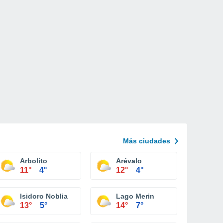
Más ciudades
Arbolito
Arévalo
11°
4°
12°
4°
Isidoro Noblia
Lago Merin
13°
5°
14°
7°