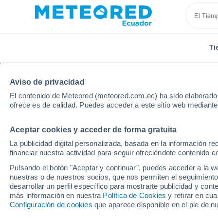
Ti
Aviso de privacidad
El contenido de Meteored (meteored.com.ec) ha sido elaborado p
ofrece es de calidad. Puedes acceder a este sitio web mediante
Aceptar cookies y acceder de forma gratuita
Inicio
Uruguay
Cerro Largo
Acegua
La publicidad digital personalizada, basada en la información r
financiar nuestra actividad para seguir ofreciéndote contenido c
Tiempo en Acegua
Pulsando el botón "Aceptar y continuar", puedes acceder a la w
nuestras o de nuestros socios, que nos permiten el seguimiento
16:05
Viernes
desarrollar un perfil específico para mostrarte publicidad y co
más información en nuestra
Política de Cookies
y retirar en cu
Configuración de cookies
que aparece disponible en el pie de n
Soleado