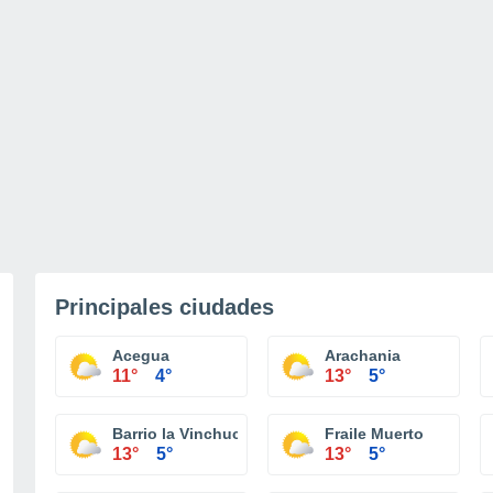
Principales ciudades
Acegua
Arachania
11°
4°
13°
5°
Barrio la Vinchuca
Fraile Muerto
13°
5°
13°
5°