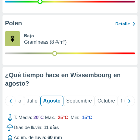
ados con el
 seleccionar
o.
calización
Polen
Detalle
precisa e
ión mediante
Bajo
Gramíneas (8 #/m³)
, publicidad
dos,
 publicidad
,
¿Qué tiempo hace en Wissembourg en
ón de
 desarrollo
agosto
?
s.
tros 1199
yo
Junio
Julio
Agosto
Septiembre
Octubre
Noviemb
ios
T. Media:
20°C
Max.:
25°C
Min:
15°C
Días de lluvia:
11
días
Acum. de lluvia:
60 mm