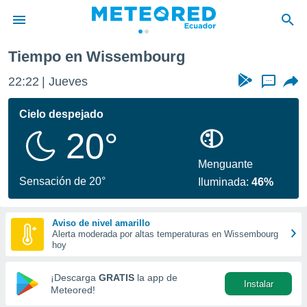
Tiempo en Wissembourg
privacidad
22:22
Jueves
...
o de
com.ec) ha
Cielo despejado
ado por
20°
es para
ue la
 que se
Menguante
e calidad.
Sensación de 20°
Iluminada:
46%
eder a este
ediante las
opciones:
Aviso de nivel amarillo
Alerta moderada por altas temperaturas en Wissembourg
ookies y
hoy
e forma
¡Descarga
GRATIS
la app de
Instalar
d digital
Meteored!
ada, basada