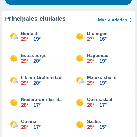
Principales ciudades
Más ciudades
Benfeld
Drulingen
29°
19°
27°
16°
Estrasburgo
Haguenau
29°
20°
29°
19°
Illkirch-Graffenstaden
Marckolsheim
29°
20°
29°
19°
Niederbronn-les-Bains
Oberhaslach
28°
17°
28°
17°
Obernai
Saales
29°
17°
25°
15°