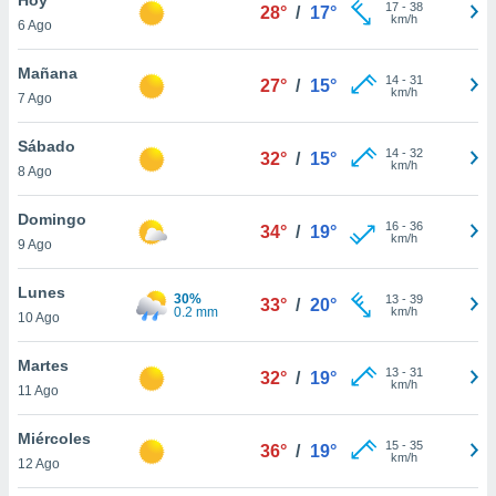
ublicidad y
17
-
38
28°
/
17°
km/h
6 Ago
do en
 mismo.
Mañana
14
-
31
27°
/
15°
sultar más
km/h
7 Ago
 en nuestra
 Cookies
y
Sábado
14
-
32
ualquier
32°
/
15°
km/h
8 Ago
ento
 botón
Domingo
16
-
36
34°
/
19°
ación de
km/h
9 Ago
kies
 disponible
Lunes
30%
13
-
39
e nuestra
33°
/
20°
0.2 mm
km/h
10 Ago
.
Martes
IVAMENTE,
13
-
31
32°
/
19°
km/h
11 Ago
as
Miércoles
15
-
35
36°
/
19°
 a cookies
km/h
12 Ago
 no aceptar