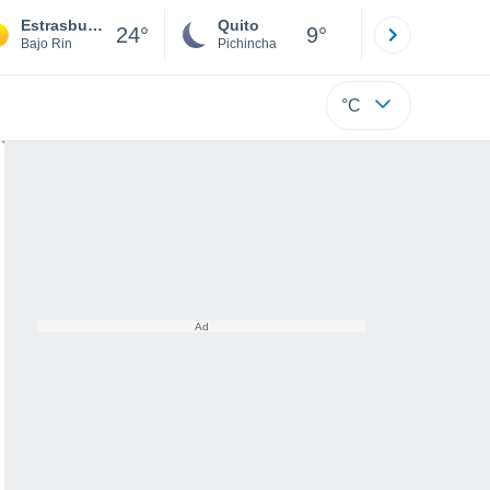
Estrasburgo
Quito
Cuenca
24°
9°
Bajo Rin
Pichincha
Azuay
°C