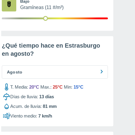
Bajo
Gramíneas (11 #/m³)
¿Qué tiempo hace en Estrasburgo
en
agosto
?
Agosto
T. Media:
20°C
Max.:
25°C
Min:
15°C
Días de lluvia:
13
días
Acum. de lluvia:
81 mm
Viento medio:
7 km/h