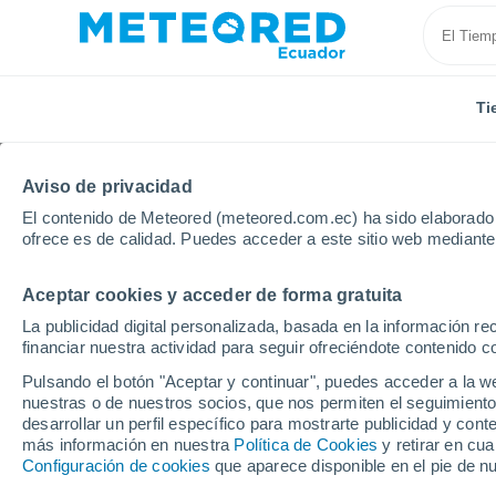
Ti
Aviso de privacidad
El contenido de Meteored (meteored.com.ec) ha sido elaborado p
ofrece es de calidad. Puedes acceder a este sitio web mediante
Aceptar cookies y acceder de forma gratuita
Inicio
Francia
Gran Este
Bajo Rin
Estrasbu
La publicidad digital personalizada, basada en la información r
financiar nuestra actividad para seguir ofreciéndote contenido c
Tiempo en Estrasburg
Pulsando el botón "Aceptar y continuar", puedes acceder a la w
nuestras o de nuestros socios, que nos permiten el seguimiento
11:48
Viernes
desarrollar un perfil específico para mostrarte publicidad y co
más información en nuestra
Política de Cookies
y retirar en cu
Configuración de cookies
que aparece disponible en el pie de n
Soleado