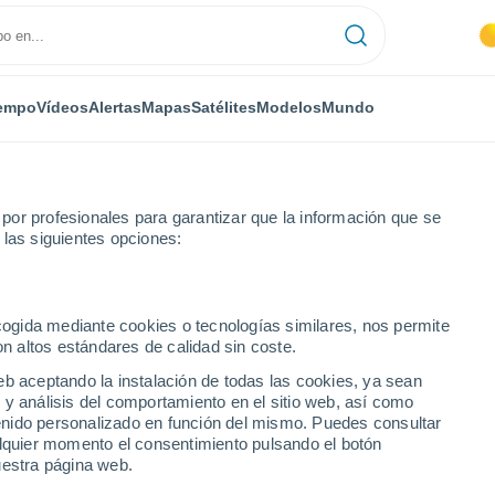
empo
Vídeos
Alertas
Mapas
Satélites
Modelos
Mundo
or profesionales para garantizar que la información que se
 las siguientes opciones:
rgo
ecogida mediante cookies o tecnologías similares, nos permite
on altos estándares de calidad sin coste.
o
eb aceptando la instalación de todas las cookies, ya sean
 y análisis del comportamiento en el sitio web, así como
...
ntenido personalizado en función del mismo. Puedes consultar
alquier momento el consentimiento pulsando el botón
Por horas
uestra página web.
Cielos despejados en las
próximas horas