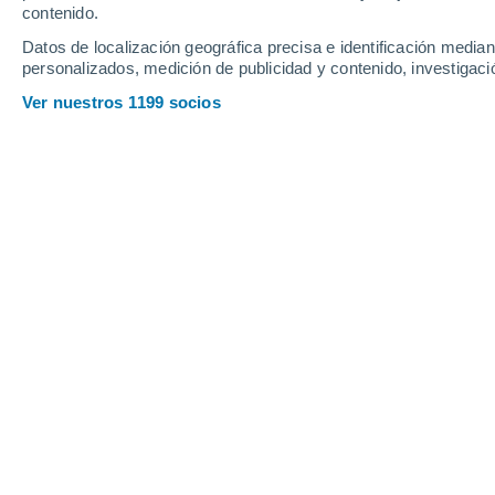
contenido.
12
-
25
km/h
6
-
20
km/h
12
14
-
29
km/h
Datos de localización geográfica precisa e identificación mediant
personalizados, medición de publicidad y contenido, investigació
Tiempo en Estrasburgo hoy
, 7 de ag
Ver nuestros 1199 socios
Soleado
24°
12:00
Sensación T.
25°
Soleado
26°
13:00
Sensación T.
26°
Soleado
26°
14:00
Sensación T.
26°
Soleado
27°
15:00
Sensación T.
27°
Soleado
27°
16:00
Sensación T.
27°