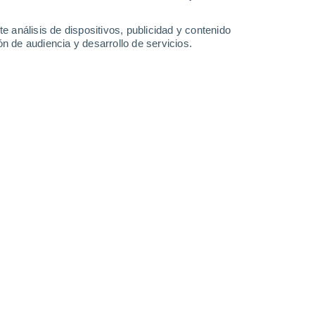
-
31
km/h
18
-
41
km/h
19
-
44
km/h
8
-
26
km/h
e análisis de dispositivos, publicidad y contenido
n de audiencia y desarrollo de servicios.
osto
Norte
5 Medio
9
-
26 km/h
FPS:
6-10
Norte
6 Alto
9
-
26 km/h
FPS:
15-25
Norte
6 Alto
10
-
28 km/h
FPS:
15-25
Norte
5 Medio
11
-
29 km/h
FPS:
6-10
Norte
4 Medio
10
-
29 km/h
FPS:
6-10