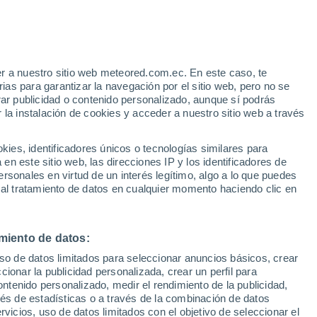
r a nuestro sitio web meteored.com.ec. En este caso, te
h
as para garantizar la navegación por el sitio web, pero no se
rar publicidad o contenido personalizado, aunque sí podrás
 la instalación de cookies y acceder a nuestro sitio web a través
Modelos
es, identificadores únicos o tecnologías similares para
n este sitio web, las direcciones IP y los identificadores de
rsonales en virtud de un interés legítimo, algo a lo que puedes
 al tratamiento de datos en cualquier momento haciendo clic en
Lunes
Martes
Miércoles
Jueves
10 Ago
11 Ago
12 Ago
13 Ago
miento de datos:
uso de datos limitados para seleccionar anuncios básicos, crear
ccionar la publicidad personalizada, crear un perfil para
ontenido personalizado, medir el rendimiento de la publicidad,
34°
/
22°
31°
/
20°
32°
/
18°
35°
/
18°
vés de estadísticas o a través de la combinación de datos
rvicios, uso de datos limitados con el objetivo de seleccionar el