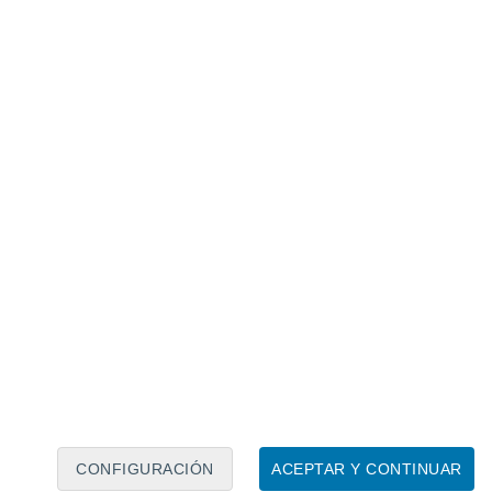
Calendario lunar
Lun
Mar
Mié
Jue
Vie
Sáb
Dom
7
8
9
10
11
12
13
14
15
16
17
18
19
20
CONFIGURACIÓN
ACEPTAR Y CONTINUAR