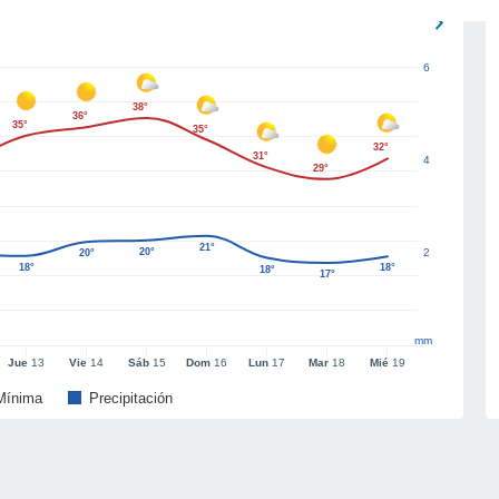
6
38°
36°
35°
35°
32°
31°
4
29°
21°
20°
2
20°
18°
18°
18°
17°
mm
Jue
13
Vie
14
Sáb
15
Dom
16
Lun
17
Mar
18
Mié
19
Mínima
Precipitación