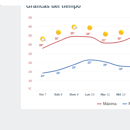
Gráficas del tiempo
45
40
35°
34°
35
32°
32°
31°
30
28°
25
20
22°
20°
19°
18°
15
16°
14°
10
°C
Vie
7
Sáb
8
Dom
9
Lun
10
Mar
11
Mié
12
Máxima