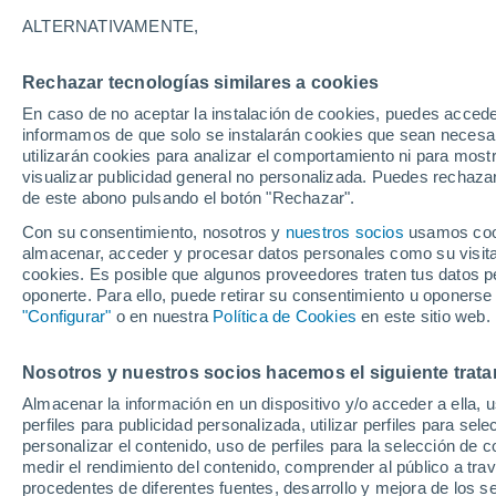
24°
ALTERNATIVAMENTE,
Rechazar tecnologías similares a cookies
Norte
En caso de no aceptar la instalación de cookies, puedes accede
Sensación de 25°
9
-
26 km/
informamos de que solo se instalarán cookies que sean necesari
utilizarán cookies para analizar el comportamiento ni para most
visualizar publicidad general no personalizada. Puedes rechazar
de este abono pulsando el botón "Rechazar".
Tiempo 1 - 7 días
Mapa de temperatura
Satélites
Con su consentimiento, nosotros y
nuestros socios
usamos cooki
almacenar, acceder y procesar datos personales como su visita e
cookies. Es posible que algunos proveedores traten tus datos pe
oponerte. Para ello, puede retirar su consentimiento u oponerse
Mañana
Domingo
Hoy
"Configurar"
o en nuestra
Política de Cookies
en este sitio web.
8 Ago
9 Ago
7 Ago
Nosotros y nuestros socios hacemos el siguiente trata
Almacenar la información en un dispositivo y/o acceder a ella, 
perfiles para publicidad personalizada, utilizar perfiles para sele
personalizar el contenido, uso de perfiles para la selección de c
32°
/
16°
35°
/
19°
28°
/
16°
medir el rendimiento del contenido, comprender al público a tra
procedentes de diferentes fuentes, desarrollo y mejora de los se