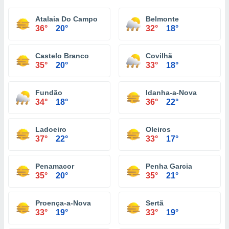
Atalaia Do Campo
Belmonte
36°
20°
32°
18°
Castelo Branco
Covilhã
35°
20°
33°
18°
Fundão
Idanha-a-Nova
34°
18°
36°
22°
Ladoeiro
Oleiros
37°
22°
33°
17°
Penamacor
Penha Garcia
35°
20°
35°
21°
Proença-a-Nova
Sertã
33°
19°
33°
19°