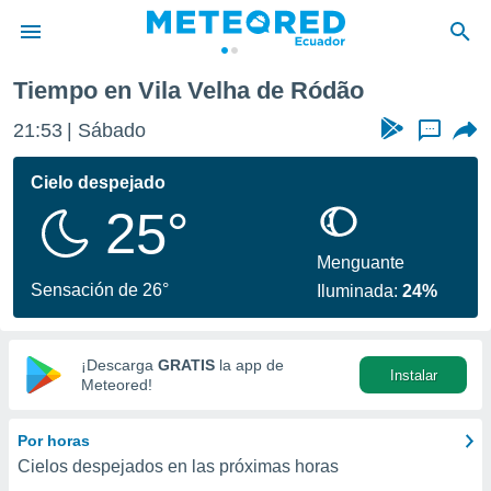
dão
Tiempo en Vila Velha de Ródão
privacidad
21:53
Sábado
...
o de
com.ec) ha
Cielo despejado
ado por
25°
es para
ue la
 que se
Menguante
e calidad.
Sensación de 26°
Iluminada:
24%
eder a este
ediante las
opciones:
¡Descarga
GRATIS
la app de
Instalar
ookies y
Meteored!
e forma
Por horas
d digital
Cielos despejados en las próximas horas
ada, basada