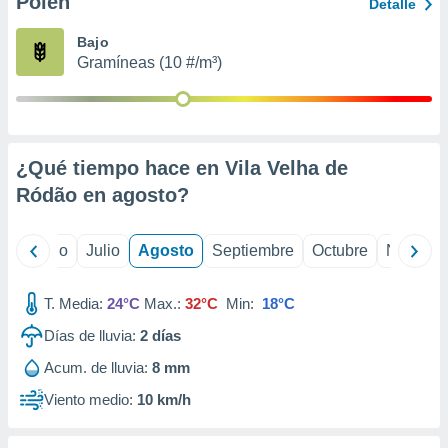
Polen
ados con el
Detalle
 seleccionar
o.
Bajo
Gramíneas (10 #/m³)
calización
precisa e
ión mediante
, publicidad
¿Qué tiempo hace en Vila Velha de
dos,
Ródão en
agosto
?
 publicidad
,
ón de
yo
Junio
Julio
Agosto
Septiembre
Octubre
Noviemb
 desarrollo
s.
T. Media:
24°C
Max.:
32°C
Min:
18°C
tros 1199
ios
Días de lluvia:
2
días
Acum. de lluvia:
8 mm
Viento medio:
10 km/h