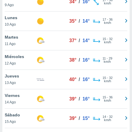
34°
/
16°
ublicidad y
km/h
9 Ago
do en
Lunes
 mismo.
17
-
36
35°
/
14°
km/h
sultar más
10 Ago
 en nuestra
 Cookies
y
Martes
15
-
32
37°
/
14°
ualquier
km/h
11 Ago
ento
Miércoles
 botón
11
-
29
38°
/
16°
km/h
12 Ago
ación de
kies
 disponible
Jueves
15
-
32
40°
/
16°
e nuestra
km/h
13 Ago
.
Viernes
IVAMENTE,
15
-
36
39°
/
16°
km/h
14 Ago
as
Sábado
14
-
32
39°
/
15°
 a cookies
km/h
15 Ago
 no aceptar