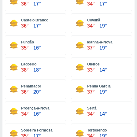
ón de
36°
17°
34°
17°
uedes
uestro sitio
ed.com.ec.
Castelo Branco
Covilhã
o, te
36°
17°
34°
19°
 de que
talarán
e sean
Fundão
Idanha-a-Nova
35°
16°
37°
19°
para
a
por el sitio
Ladoeiro
Oleiros
o se
38°
18°
33°
14°
cookies para
nto ni para
Penamacor
Penha Garcia
licidad o
36°
20°
37°
19°
ado, aunque
sualizar
Proença-a-Nova
Sertã
general no
34°
16°
34°
14°
ada. Puedes
 instalación
y acceder a
Sobreira Formosa
Tortosendo
io web a
35°
17°
34°
19°