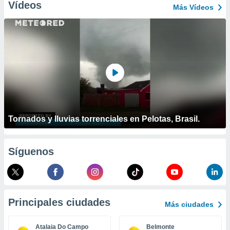
ublicidad y
Vídeos
Más Vídeos
do en
 mismo.
sultar más
 en nuestra
 Cookies
y
ualquier
ento
 botón
ación de
Tornados y lluvias torrenciales en Pelotas, Brasil.
kies
 disponible
e nuestra
.
Síguenos
IVAMENTE,
as
Principales ciudades
Más ciudades
 a cookies
 no aceptar
Atalaia Do Campo
Belmonte