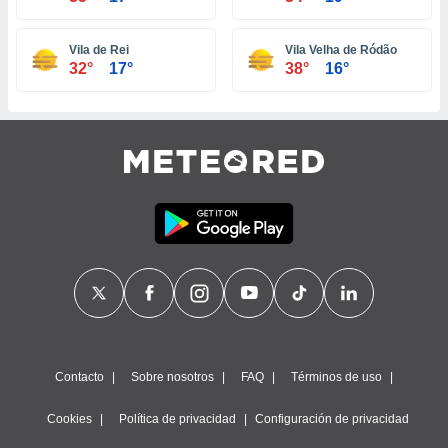
ste abono
 botón
Vila de Rei
Vila Velha de Ródão
.
32°
17°
38°
16°
nto,
cios
kies,
ores únicos
as similares
nar,
rocesar
onales como
 este sitio
recciones IP
ficadores de
 posible
s
 traten tus
Contacto
Sobre nosotros
FAQ
Términos de uso
nales en
 interés
Cookies
Política de privacidad
Configuración de privacidad
go a lo que
nerte. Para