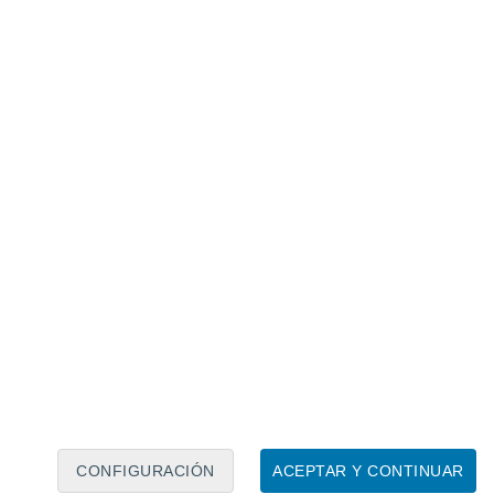
Calendario lunar
Lun
Mar
Mié
Jue
Vie
Sáb
Dom
5
6
7
8
9
10
11
12
13
14
15
16
17
18
CONFIGURACIÓN
ACEPTAR Y CONTINUAR
60