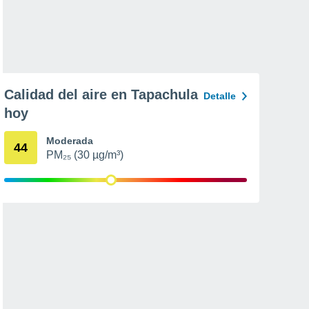
Calidad del aire en Tapachula
Detalle
hoy
Moderada
44
PM₂₅ (30 µg/m³)