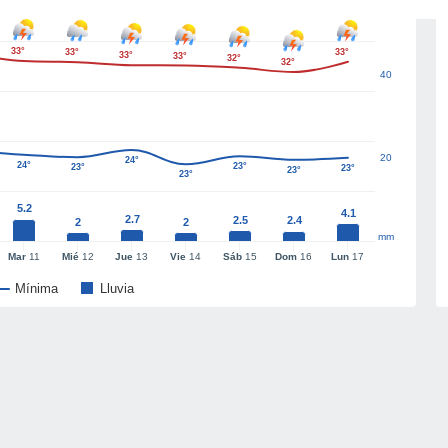
33°
33°
33°
33°
33°
32°
32°
40
20
24°
24°
23°
23°
23°
23°
23°
5.2
4.1
2.7
2.5
2.4
2
2
mm
Mar
11
Mié
12
Jue
13
Vie
14
Sáb
15
Dom
16
Lun
17
Mínima
Lluvia