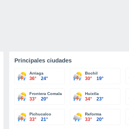
Principales ciudades
Arriaga
Bochil
36°
24°
30°
19°
Frontera Comalapa
Huixtla
33°
20°
34°
23°
Pichucalco
Reforma
33°
21°
33°
20°