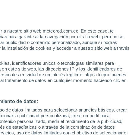
Riesgo de tormentas
Mañana por la tarde
r a nuestro sitio web meteored.com.ec. En este caso, te
h
as para garantizar la navegación por el sitio web, pero no se
rar publicidad o contenido personalizado, aunque sí podrás
 la instalación de cookies y acceder a nuestro sitio web a través
odelos
es, identificadores únicos o tecnologías similares para
n este sitio web, las direcciones IP y los identificadores de
rsonales en virtud de un interés legítimo, algo a lo que puedes
 al tratamiento de datos en cualquier momento haciendo clic en
Sábado
Domingo
Lunes
Martes
8 Ago
9 Ago
10 Ago
11 Ago
miento de datos:
uso de datos limitados para seleccionar anuncios básicos, crear
80%
90%
90%
90%
ccionar la publicidad personalizada, crear un perfil para
4.4 mm
2 mm
2.5 mm
5.2 mm
ontenido personalizado, medir el rendimiento de la publicidad,
33°
/
22°
33°
/
23°
34°
/
24°
33°
/
24°
vés de estadísticas o a través de la combinación de datos
rvicios, uso de datos limitados con el objetivo de seleccionar el