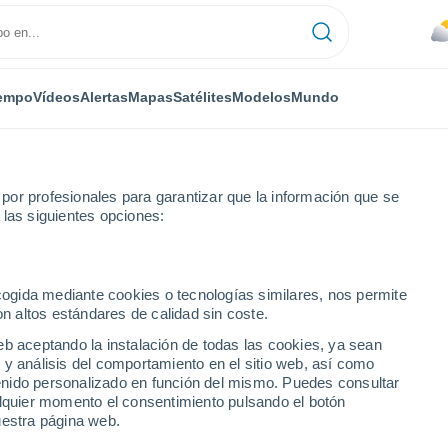
empo
Vídeos
Alertas
Mapas
Satélites
Modelos
Mundo
or profesionales para garantizar que la información que se
 las siguientes opciones:
ecogida mediante cookies o tecnologías similares, nos permite
on altos estándares de calidad sin coste.
eb aceptando la instalación de todas las cookies, ya sean
 y análisis del comportamiento en el sitio web, así como
...
ntenido personalizado en función del mismo. Puedes consultar
alquier momento el consentimiento pulsando el botón
Por horas
uestra página web.
Cielos nubosos en las próximas
horas