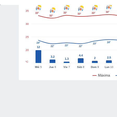
35
34°
33°
33°
33°
33°
32°
30
25
24°
24°
23°
23°
22°
22°
12
20
4.4
3.2
2.5
2
1.3
°C
Mié
5
Jue
6
Vie
7
Sáb
8
Dom
9
Lun
10
Máxima