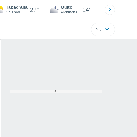
Tapachula
Quito
Cuenca
27°
14°
Chiapas
Pichincha
Azuay
°C