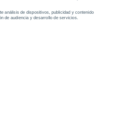
-
22
km/h
6
-
22
km/h
6
-
25
km/h
8
-
23
km/h
e análisis de dispositivos, publicidad y contenido
n de audiencia y desarrollo de servicios.
o
Oeste
1 Bajo
1°
3
-
16 km/h
FPS:
no
 nuboso
Suroeste
0 Bajo
0°
1
-
13 km/h
FPS:
no
 nuboso
Norte
0 Bajo
7°
4
-
11 km/h
FPS:
no
 nuboso
Noroeste
0 Bajo
6°
3
-
10 km/h
FPS:
no
 nuboso
Norte
0 Bajo
5°
3
-
9 km/h
FPS:
no