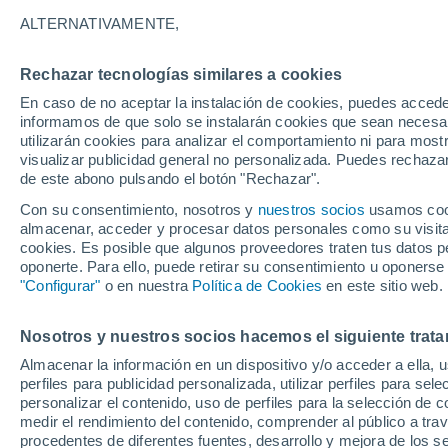
27°
ALTERNATIVAMENTE,
Rechazar tecnologías similares a cookies
Suroeste
En caso de no aceptar la instalación de cookies, puedes accede
Sensación de 30°
1
-
13 km/
informamos de que solo se instalarán cookies que sean necesari
utilizarán cookies para analizar el comportamiento ni para most
visualizar publicidad general no personalizada. Puedes rechazar
de este abono pulsando el botón "Rechazar".
Tiempo 1 - 7 días
Mapa de nubosidad
Satélites
M
Con su consentimiento, nosotros y
nuestros socios
usamos cooki
almacenar, acceder y procesar datos personales como su visita e
cookies. Es posible que algunos proveedores traten tus datos pe
oponerte. Para ello, puede retirar su consentimiento u oponerse
Mañana
Viernes
Hoy
"Configurar"
o en nuestra
Política de Cookies
en este sitio web.
6 Ago
7 Ago
5 Ago
Nosotros y nuestros socios hacemos el siguiente trata
Almacenar la información en un dispositivo y/o acceder a ella, 
80%
70%
90%
perfiles para publicidad personalizada, utilizar perfiles para sele
3.2 mm
1.3 mm
12 mm
personalizar el contenido, uso de perfiles para la selección de c
32°
/
22°
33°
/
23°
33°
/
24°
medir el rendimiento del contenido, comprender al público a tra
procedentes de diferentes fuentes, desarrollo y mejora de los se