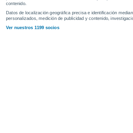
contenido.
7
-
22
km/h
8
-
22
km/h
8
7
-
28
km/h
Datos de localización geográfica precisa e identificación mediant
personalizados, medición de publicidad y contenido, investigació
Tiempo en Tapachula hoy
, 5 de agost
Ver nuestros 1199 socios
Lluvia débil
50%
27°
17:00
0.2 mm
Sensación T.
3
Parcialmente
27°
18:00
Sensación T.
3
Parcialmente
26°
19:00
Sensación T.
2
Parcialmente
25°
20:00
Sensación T.
2
Parcialmente
25°
21:00
Sensación T.
2