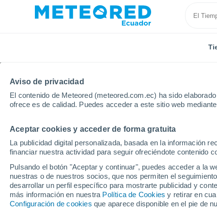
Ti
Aviso de privacidad
El contenido de Meteored (meteored.com.ec) ha sido elaborado p
ofrece es de calidad. Puedes acceder a este sitio web mediante
Aceptar cookies y acceder de forma gratuita
Inicio
México
Estado de Chiapas
Tapachula
La publicidad digital personalizada, basada en la información r
financiar nuestra actividad para seguir ofreciéndote contenido c
Tiempo en Tapachula
Pulsando el botón "Aceptar y continuar", puedes acceder a la w
nuestras o de nuestros socios, que nos permiten el seguimiento
17:53
Miércoles
desarrollar un perfil específico para mostrarte publicidad y co
más información en nuestra
Política de Cookies
y retirar en cu
Configuración de cookies
que aparece disponible en el pie de n
Parcialmente nuboso