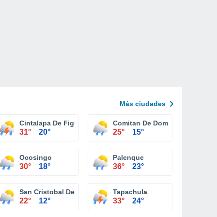
Más ciudades
Cintalapa De Figueroa
Comitan De Dominguez
31°
20°
25°
15°
Ocosingo
Palenque
30°
18°
36°
23°
San Cristobal De Las Casas
Tapachula
22°
12°
33°
24°