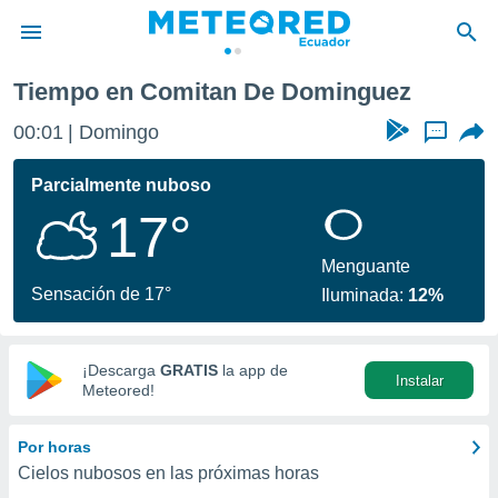
Tiempo en Comitan De Dominguez
privacidad
00:01
Domingo
...
o de
com.ec) ha
Parcialmente nuboso
ado por
17°
es para
ue la
 que se
Menguante
e calidad.
Sensación de 17°
Iluminada:
12%
eder a este
ediante las
opciones:
¡Descarga
GRATIS
la app de
Instalar
ookies y
Meteored!
e forma
Por horas
d digital
Cielos nubosos en las próximas horas
ada, basada