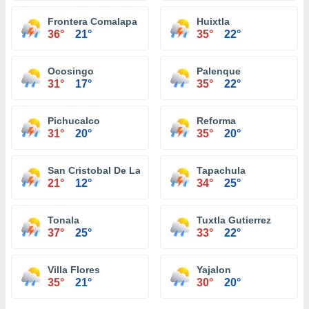
Frontera Comalapa
Huixtla
36°
21°
35°
22°
Ocosingo
Palenque
31°
17°
35°
22°
Pichucalco
Reforma
31°
20°
35°
20°
San Cristobal De Las Casas
Tapachula
21°
12°
34°
25°
Tonala
Tuxtla Gutierrez
37°
25°
33°
22°
Villa Flores
Yajalon
35°
21°
30°
20°