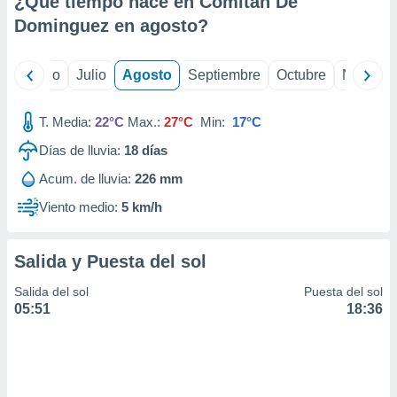
¿Qué tiempo hace en Comitan De
ados con el
 seleccionar
Dominguez en
agosto
?
o.
calización
yo
Junio
Julio
Agosto
Septiembre
Octubre
Noviemb
precisa e
ión mediante
T. Media:
22°C
Max.:
27°C
Min:
17°C
, publicidad
Días de lluvia:
18
días
dos,
Acum. de lluvia:
226 mm
 publicidad
,
Viento medio:
5 km/h
ón de
 desarrollo
s.
Salida y Puesta del sol
tros 1199
Salida del sol
Puesta del sol
ios
05:51
18:36