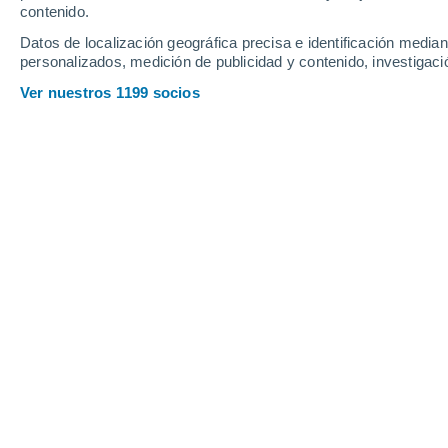
contenido.
35
-
52
km/h
33
-
49
km/h
28
51
-
77
km/h
Datos de localización geográfica precisa e identificación mediant
personalizados, medición de publicidad y contenido, investigació
Tiempo en Sauce de Portezuelo hoy
,
Ver nuestros 1199 socios
Parcialmente 
9°
08:00
Sensación T.
6°
Nubes y claro
10°
09:00
Sensación T.
6°
Parcialmente 
10°
10:00
Sensación T.
6°
Nubes y claro
10°
11:00
Sensación T.
7°
Parcialmente 
10°
12:00
Sensación T.
10