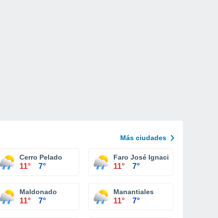
Más ciudades
Cerro Pelado
Faro José Ignacio
11°
7°
11°
7°
Maldonado
Manantiales
11°
7°
11°
7°