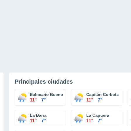
Principales ciudades
Balneario Buenos Aires
Capitán Corbeta
11°
7°
11°
7°
La Barra
La Capuera
11°
7°
11°
7°