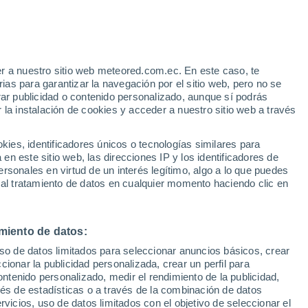
Aviso de nivel amarillo
Alerta moderada por viento en
Sauce de Portezuelo hoy
r a nuestro sitio web meteored.com.ec. En este caso, te
/h
as para garantizar la navegación por el sitio web, pero no se
rar publicidad o contenido personalizado, aunque sí podrás
 la instalación de cookies y acceder a nuestro sitio web a través
odelos
es, identificadores únicos o tecnologías similares para
n este sitio web, las direcciones IP y los identificadores de
rsonales en virtud de un interés legítimo, algo a lo que puedes
 al tratamiento de datos en cualquier momento haciendo clic en
Lunes
Martes
Miércoles
Jueves
10 Ago
11 Ago
12 Ago
13 Ago
miento de datos:
uso de datos limitados para seleccionar anuncios básicos, crear
70%
ccionar la publicidad personalizada, crear un perfil para
5.5 mm
ontenido personalizado, medir el rendimiento de la publicidad,
10°
/
8°
9°
/
7°
10°
/
6°
11°
/
9°
vés de estadísticas o a través de la combinación de datos
rvicios, uso de datos limitados con el objetivo de seleccionar el