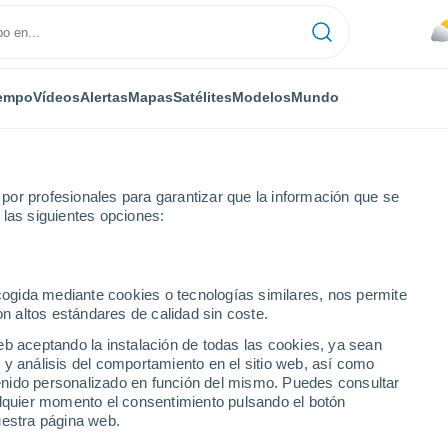
empo
Vídeos
Alertas
Mapas
Satélites
Modelos
Mundo
or profesionales para garantizar que la información que se
 las siguientes opciones:
uce de Portezuelo
ecogida mediante cookies o tecnologías similares, nos permite
on altos estándares de calidad sin coste.
rtezuelo
eb aceptando la instalación de todas las cookies, ya sean
 y análisis del comportamiento en el sitio web, así como
...
ntenido personalizado en función del mismo. Puedes consultar
alquier momento el consentimiento pulsando el botón
Por horas
uestra página web.
Cielos nubosos en las próximas
horas