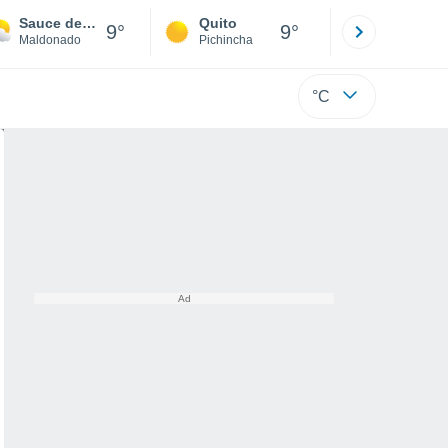
Sauce de Portezuelo
Quito
Cuenca
9°
9°
Maldonado
Pichincha
Azuay
°C