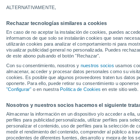
9°
ALTERNATIVAMENTE,
Rechazar tecnologías similares a cookies
Suroeste
En caso de no aceptar la instalación de cookies, puedes accede
Sensación de 6°
39
-
61 km
informamos de que solo se instalarán cookies que sean necesari
utilizarán cookies para analizar el comportamiento ni para most
visualizar publicidad general no personalizada. Puedes rechazar
de este abono pulsando el botón "Rechazar".
Tiempo 1 - 7 días
Mapa de nubosidad
Satélites
M
Con su consentimiento, nosotros y
nuestros socios
usamos cooki
almacenar, acceder y procesar datos personales como su visita e
cookies. Es posible que algunos proveedores traten tus datos pe
oponerte. Para ello, puede retirar su consentimiento u oponerse
Mañana
Domingo
Hoy
"Configurar"
o en nuestra
Política de Cookies
en este sitio web.
8 Ago
9 Ago
7 Ago
Nosotros y nuestros socios hacemos el siguiente trata
Almacenar la información en un dispositivo y/o acceder a ella, 
40%
30%
90%
perfiles para publicidad personalizada, utilizar perfiles para sele
0.3 mm
0.1 mm
1.3 mm
personalizar el contenido, uso de perfiles para la selección de c
12°
/
7°
11°
/
8°
11°
/
8°
medir el rendimiento del contenido, comprender al público a tra
procedentes de diferentes fuentes, desarrollo y mejora de los se