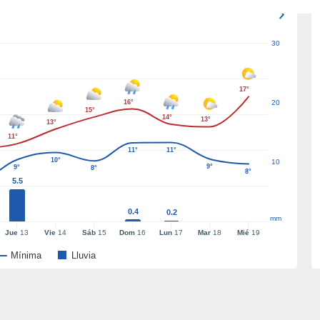
30
17°
16°
20
15°
14°
13°
13°
11°
11°
11°
10°
10
9°
9°
8°
8°
5.5
0.4
0.2
mm
Jue
13
Vie
14
Sáb
15
Dom
16
Lun
17
Mar
18
Mié
19
Mínima
Lluvia