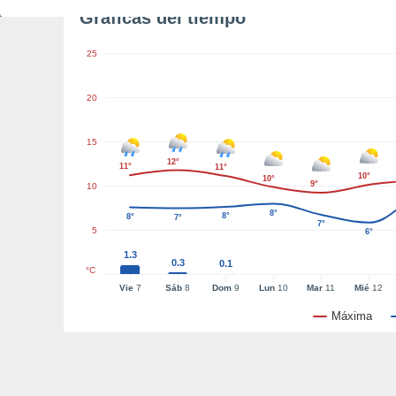
Gráficas del tiempo
25
20
15
12°
11°
11°
10°
10°
9°
10
8°
8°
8°
7°
7°
5
6°
1.3
0.3
0.1
°C
Vie
7
Sáb
8
Dom
9
Lun
10
Mar
11
Mié
12
Máxima