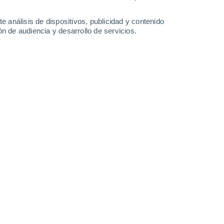
-
39
km/h
16
-
26
km/h
23
-
35
km/h
23
-
37
km/h
e análisis de dispositivos, publicidad y contenido
n de audiencia y desarrollo de servicios.
 7 de agosto
nuboso
Suroeste
0 Bajo
39
-
61 km/h
FPS:
no
s
Suroeste
0 Bajo
37
-
57 km/h
FPS:
no
nuboso
Suroeste
1 Bajo
35
-
53 km/h
FPS:
no
s
Suroeste
2 Bajo
35
-
52 km/h
FPS:
no
nuboso
Oeste
2 Bajo
°
35
-
52 km/h
FPS:
no