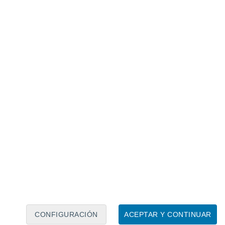
Calendario lunar
Lun
Mar
Mié
Jue
Vie
Sáb
Dom
7
8
9
10
11
12
13
14
15
16
17
18
19
20
CONFIGURACIÓN
ACEPTAR Y CONTINUAR