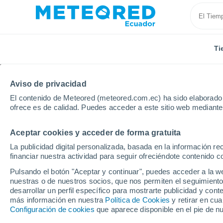
Ti
Aviso de privacidad
El contenido de Meteored (meteored.com.ec) ha sido elaborado p
ofrece es de calidad. Puedes acceder a este sitio web mediante
Aceptar cookies y acceder de forma gratuita
Inicio
Uruguay
Departamento de Maldonado
Sa
La publicidad digital personalizada, basada en la información r
financiar nuestra actividad para seguir ofreciéndote contenido c
Tiempo en Sauce de Po
Pulsando el botón "Aceptar y continuar", puedes acceder a la w
nuestras o de nuestros socios, que nos permiten el seguimiento
07:49
Viernes
desarrollar un perfil específico para mostrarte publicidad y co
más información en nuestra
Política de Cookies
y retirar en cu
Configuración de cookies
que aparece disponible en el pie de n
Parcialmente nuboso