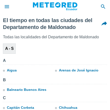
El tiempo en todas las ciudades del
privacidad
Departamento de Maldonado
o de
Todas las localidades del Departamento de Maldonado
com.ec) ha
ado por
A - S
es para
ue la
 que se
A
e calidad.
eder a este
Aigua
Arenas de José Ignacio
ediante las
opciones:
B
ookies y
Balneario Buenos Aires
e forma
C
d digital
ada, basada
Capitán Corbeta
Chihuahua