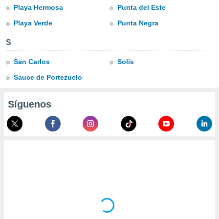
ublicidad y
Playa Hermosa
Punta del Este
do en
Playa Verde
Punta Negra
 mismo.
sultar más
S
 en nuestra
 Cookies
y
San Carlos
Solís
ualquier
Sauce de Portezuelo
ento
 botón
Síguenos
ación de
kies
 disponible
e nuestra
.
IVAMENTE,
as
 a cookies
 no aceptar