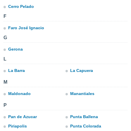
mación
Cerro Pelado
ediante
ecnologías
F
nos permite
estra
Faro José Ignacio
ara seguir
e contenido
ACEPTAR
G
stándares
Y
sin coste.
CONTINUAR
Gerona
 botón
L
continuar",
CONFIGURACIÓN
der a la
La Barra
La Capuera
ndo la
 de todas
M
, ya sean
de nuestros
Maldonado
Manantiales
 nos
P
 y análisis
tamiento en
b, así como
Pan de Azucar
Punta Ballena
un perfil
Piriapolis
Punta Colorada
para