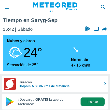
Tiempo en Saryg-Sep
privacidad
16:42
Sábado
...
o de
com.ec) ha
Nubes y claros
ado por
24°
es para
ue la
 que se
Noroeste
e calidad.
Sensación de 25°
4
16 km/h
eder a este
ediante las
opciones:
Huracán
Dolphin A 3.686 kms de distancia
ookies y
e forma
¡Descarga
GRATIS
la app de
Instalar
d digital
Meteored!
ada, basada