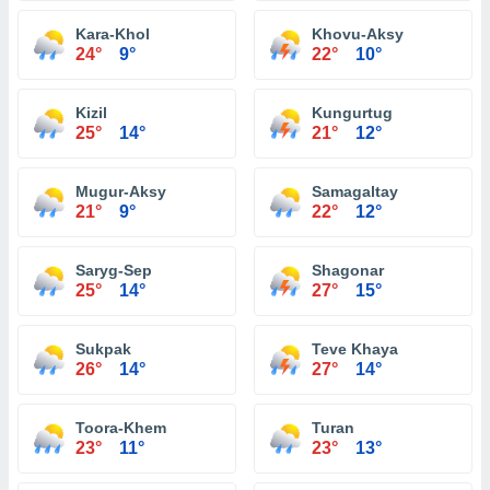
Kara-Khol
Khovu-Aksy
24°
9°
22°
10°
Kizil
Kungurtug
25°
14°
21°
12°
Mugur-Aksy
Samagaltay
21°
9°
22°
12°
Saryg-Sep
Shagonar
25°
14°
27°
15°
Sukpak
Teve Khaya
26°
14°
27°
14°
Toora-Khem
Turan
23°
11°
23°
13°