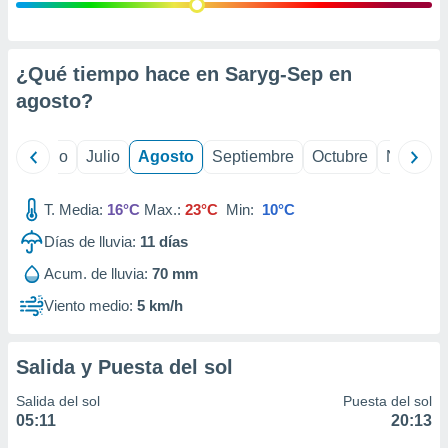
ados con el
 seleccionar
o.
calización
¿Qué tiempo hace en Saryg-Sep en
precisa e
agosto
?
ión mediante
, publicidad
yo
Junio
Julio
Agosto
Septiembre
Octubre
Noviemb
dos,
 publicidad
T. Media:
16°C
Max.:
23°C
Min:
10°C
,
Días de lluvia:
11
días
ón de
 desarrollo
Acum. de lluvia:
70 mm
s.
Viento medio:
5 km/h
tros 1199
ios
Salida y Puesta del sol
Salida del sol
Puesta del sol
05:11
20:13