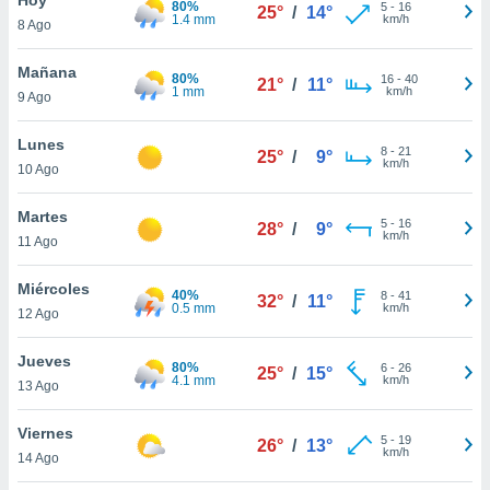
80%
ublicidad y
5
-
16
25°
/
14°
1.4 mm
km/h
8 Ago
do en
 mismo.
Mañana
80%
16
-
40
21°
/
11°
sultar más
1 mm
km/h
9 Ago
 en nuestra
 Cookies
y
Lunes
8
-
21
ualquier
25°
/
9°
km/h
10 Ago
ento
 botón
Martes
5
-
16
28°
/
9°
ación de
km/h
11 Ago
kies
 disponible
Miércoles
40%
8
-
41
e nuestra
32°
/
11°
0.5 mm
km/h
12 Ago
.
Jueves
IVAMENTE,
80%
6
-
26
25°
/
15°
4.1 mm
km/h
13 Ago
as
Viernes
5
-
19
26°
/
13°
 a cookies
km/h
14 Ago
 no aceptar