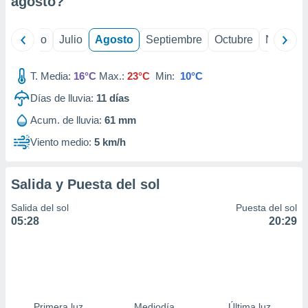
agosto
?
ados con el
 seleccionar
o.
yo
Junio
Julio
Agosto
Septiembre
Octubre
Noviemb
calización
precisa e
ión mediante
T. Media:
16°C
Max.:
23°C
Min:
10°C
Días de lluvia:
11
días
, publicidad
Acum. de lluvia:
61 mm
dos,
 publicidad
Viento medio:
5 km/h
,
ón de
 desarrollo
Salida y Puesta del sol
s.
Salida del sol
Puesta del sol
tros 1199
05:28
20:29
ios
Primera luz
Mediodía
Última luz