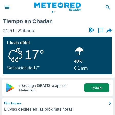
Tiempo en Chadan
privacidad
21:51
Sábado
...
o de
com.ec) ha
Lluvia débil
ado por
17°
es para
ue la
 que se
40%
e calidad.
Sensación de 17°
0.1 mm
eder a este
ediante las
opciones:
¡Descarga
GRATIS
la app de
Instalar
ookies y
Meteored!
e forma
Por horas
d digital
Lluvias débiles en las próximas horas
ada, basada