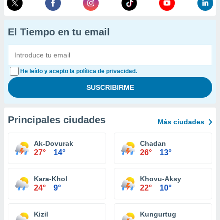
El Tiempo en tu email
He leído y acepto la política de privacidad.
Principales ciudades
Más ciudades
Ak-Dovurak
Chadan
27°
14°
26°
13°
Kara-Khol
Khovu-Aksy
24°
9°
22°
10°
Kizil
Kungurtug