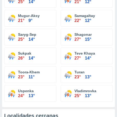
25°
14°
21°
12°
Mugur-Aksy
Samagaltay
21°
9°
22°
12°
Saryg-Sep
Shagonar
25°
14°
27°
15°
Sukpak
Teve Khaya
26°
14°
27°
14°
Toora-Khem
Turan
23°
11°
23°
13°
Uspenka
Vladimrovka
24°
13°
25°
13°
Localidades cercanas