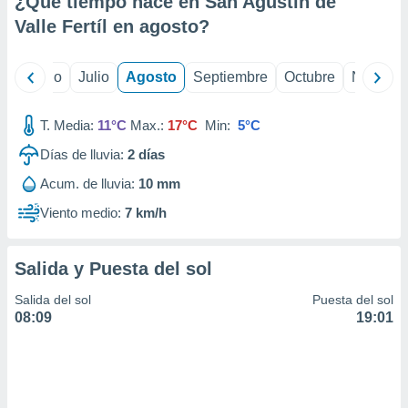
¿Qué tiempo hace en San Agustín de
ados con el
 seleccionar
Valle Fertíl en
agosto
?
o.
calización
yo
Junio
Julio
Agosto
Septiembre
Octubre
Noviemb
precisa e
ión mediante
T. Media:
11°C
Max.:
17°C
Min:
5°C
, publicidad
Días de lluvia:
2
días
dos,
Acum. de lluvia:
10 mm
 publicidad
,
Viento medio:
7 km/h
ón de
 desarrollo
s.
Salida y Puesta del sol
tros 1199
Salida del sol
Puesta del sol
ios
08:09
19:01