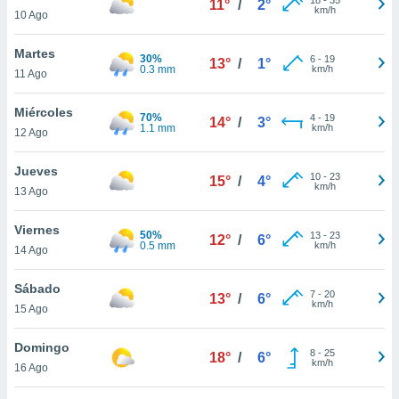
11°
/
2°
ublicidad y
km/h
10 Ago
do en
Martes
 mismo.
30%
6
-
19
13°
/
1°
0.3 mm
km/h
sultar más
11 Ago
 en nuestra
 Cookies
y
Miércoles
70%
4
-
19
14°
/
3°
ualquier
1.1 mm
km/h
12 Ago
ento
Jueves
 botón
10
-
23
15°
/
4°
km/h
13 Ago
ación de
kies
 disponible
Viernes
50%
13
-
23
12°
/
6°
e nuestra
0.5 mm
km/h
14 Ago
.
Sábado
IVAMENTE,
7
-
20
13°
/
6°
km/h
15 Ago
as
Domingo
8
-
25
18°
/
6°
 a cookies
km/h
16 Ago
 no aceptar