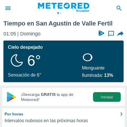
 Fertíl
Tiempo en San Agustín de Valle Fertíl
privacidad
01:05
Domingo
...
o de
com.ec) ha
Cielo despejado
ado por
6°
es para
ue la
 que se
Menguante
e calidad.
Sensación de 6°
Iluminada:
13%
eder a este
ediante las
opciones:
¡Descarga
GRATIS
la app de
Instalar
ookies y
Meteored!
e forma
Por horas
d digital
Intervalos nubosos en las próximas horas
ada, basada