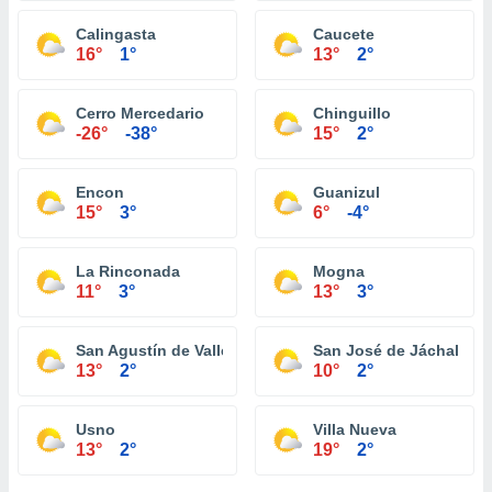
Calingasta
Caucete
16°
1°
13°
2°
Cerro Mercedario
Chinguillo
-26°
-38°
15°
2°
Encon
Guanizul
15°
3°
6°
-4°
La Rinconada
Mogna
11°
3°
13°
3°
San Agustín de Valle Fertíl
San José de Jáchal
13°
2°
10°
2°
Usno
Villa Nueva
13°
2°
19°
2°