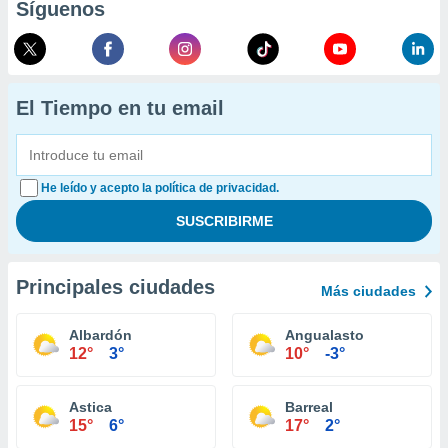
Síguenos
El Tiempo en tu email
He leído y acepto la política de privacidad.
Principales ciudades
Más ciudades
Albardón
Angualasto
12°
3°
10°
-3°
Astica
Barreal
15°
6°
17°
2°