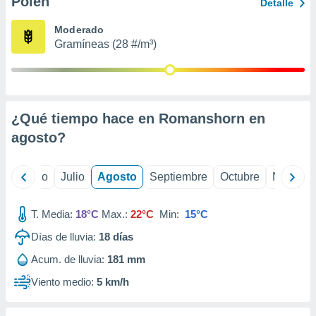
Polen
ados con el
Detalle
 seleccionar
o.
Moderado
Gramíneas (28 #/m³)
calización
precisa e
ión mediante
, publicidad
¿Qué tiempo hace en Romanshorn en
dos,
agosto
?
 publicidad
,
ón de
yo
Junio
Julio
Agosto
Septiembre
Octubre
Noviemb
 desarrollo
s.
T. Media:
18°C
Max.:
22°C
Min:
15°C
tros 1199
ios
Días de lluvia:
18
días
Acum. de lluvia:
181 mm
Viento medio:
5 km/h