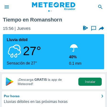
Tiempo en Romanshorn
privacidad
15:56
Jueves
...
o de
com.ec) ha
Lluvia débil
ado por
27°
es para
ue la
 que se
40%
e calidad.
Sensación de 27°
0.1 mm
eder a este
ediante las
opciones:
¡Descarga
GRATIS
la app de
Instalar
ookies y
Meteored!
e forma
Por horas
d digital
Lluvias débiles en las próximas horas
ada, basada