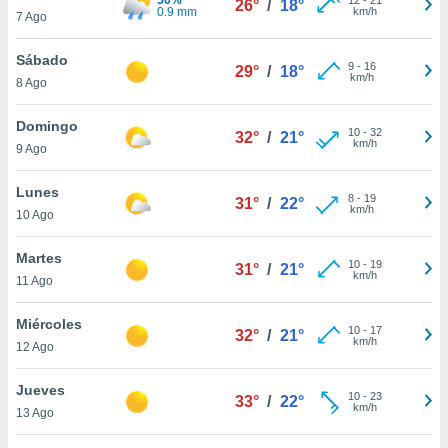
26°
/
18°
ublicidad y
0.9 mm
km/h
7 Ago
do en
Sábado
 mismo.
9
-
16
29°
/
18°
km/h
sultar más
8 Ago
 en nuestra
 Cookies
y
Domingo
10
-
32
32°
/
21°
ualquier
km/h
9 Ago
ento
Lunes
 botón
8
-
19
31°
/
22°
km/h
10 Ago
ación de
kies
 disponible
Martes
10
-
19
31°
/
21°
e nuestra
km/h
11 Ago
.
Miércoles
IVAMENTE,
10
-
17
32°
/
21°
km/h
12 Ago
as
Jueves
10
-
23
33°
/
22°
 a cookies
km/h
13 Ago
 no aceptar