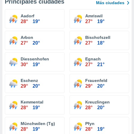
Principales ciudades
Más ciudades
Aadorf
Amriswil
28°
19°
27°
19°
Arbon
Bischofszell
27°
20°
27°
18°
Diessenhofen
Egnach
30°
19°
27°
21°
Eschenz
Frauenfeld
29°
20°
29°
20°
Kemmental
Kreuzlingen
28°
19°
28°
20°
Münchwilen (Tg)
Pfyn
28°
19°
28°
19°