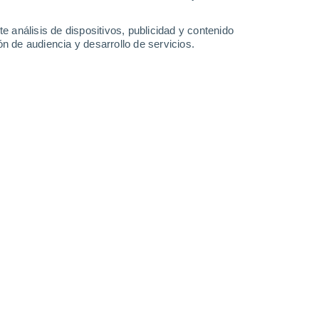
-
25
km/h
10
-
52
km/h
7
-
21
km/h
8
-
25
km/h
e análisis de dispositivos, publicidad y contenido
n de audiencia y desarrollo de servicios.
sto
Noreste
3 Medio
3
-
18 km/h
FPS:
6-10
Sureste
1 Bajo
6
-
20 km/h
FPS:
no
Sureste
1 Bajo
11
-
23 km/h
FPS:
no
Sur
0 Bajo
7
-
21 km/h
FPS:
no
Noreste
0 Bajo
1
-
14 km/h
FPS:
no