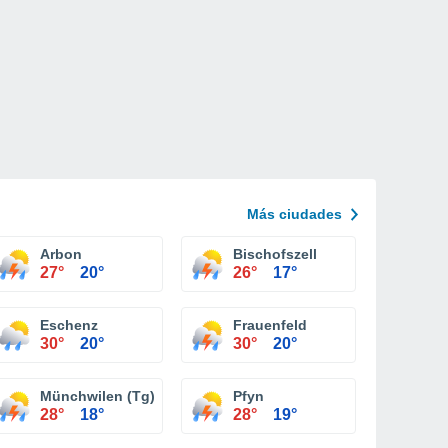
Más ciudades
Arbon
Bischofszell
27°
20°
26°
17°
Eschenz
Frauenfeld
30°
20°
30°
20°
Münchwilen (Tg)
Pfyn
28°
18°
28°
19°