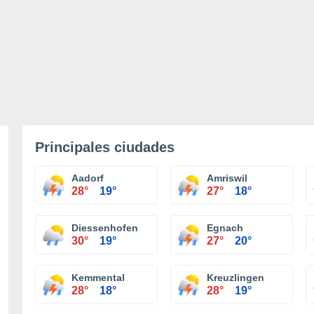
Principales ciudades
Aadorf
Amriswil
28°
19°
27°
18°
Diessenhofen
Egnach
30°
19°
27°
20°
Kemmental
Kreuzlingen
28°
18°
28°
19°