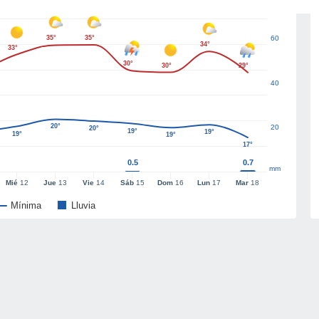
35°
35°
60
34°
33°
30°
30°
29°
40
20°
20
20°
19°
19°
19°
19°
17°
0.5
0.7
mm
Mié
12
Jue
13
Vie
14
Sáb
15
Dom
16
Lun
17
Mar
18
Mínima
Lluvia