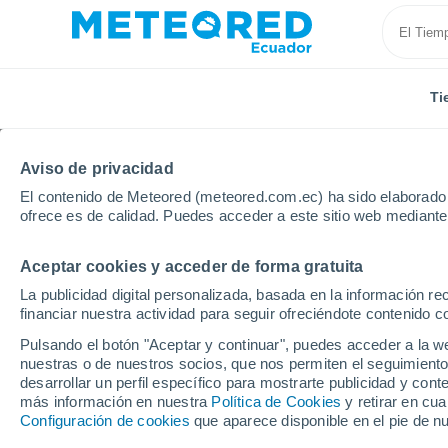
Ti
Aviso de privacidad
El contenido de Meteored (meteored.com.ec) ha sido elaborado p
ofrece es de calidad. Puedes acceder a este sitio web mediante
Aceptar cookies y acceder de forma gratuita
Inicio
Suiza
Turgovia
Kemmental
La publicidad digital personalizada, basada en la información r
financiar nuestra actividad para seguir ofreciéndote contenido c
Tiempo en Kemmental
Pulsando el botón "Aceptar y continuar", puedes acceder a la w
nuestras o de nuestros socios, que nos permiten el seguimiento
20:56
Jueves
desarrollar un perfil específico para mostrarte publicidad y co
más información en nuestra
Política de Cookies
y retirar en cu
Configuración de cookies
que aparece disponible en el pie de n
Lluvia débil