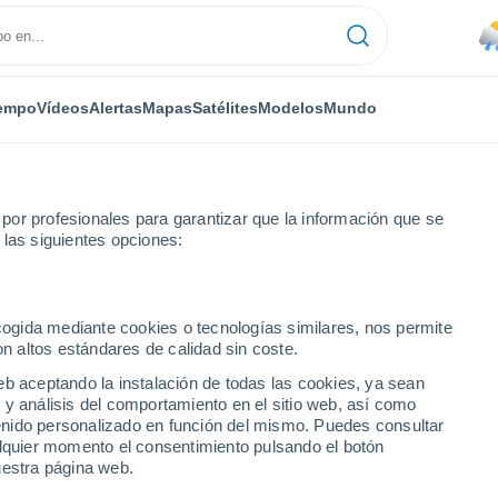
empo
Vídeos
Alertas
Mapas
Satélites
Modelos
Mundo
or profesionales para garantizar que la información que se
 las siguientes opciones:
ecogida mediante cookies o tecnologías similares, nos permite
on altos estándares de calidad sin coste.
eb aceptando la instalación de todas las cookies, ya sean
 y análisis del comportamiento en el sitio web, así como
...
ntenido personalizado en función del mismo. Puedes consultar
alquier momento el consentimiento pulsando el botón
Por horas
uestra página web.
Lluvias débiles en las próximas
horas