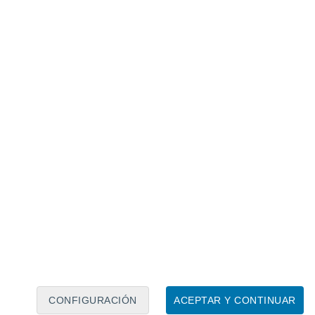
Calendario lunar
Lun
Mar
Mié
Jue
Vie
Sáb
Dom
6
7
8
9
10
11
12
13
14
15
16
17
18
19
CONFIGURACIÓN
ACEPTAR Y CONTINUAR
80