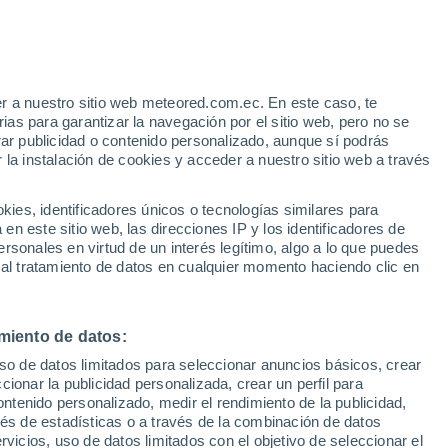
r a nuestro sitio web meteored.com.ec. En este caso, te
as para garantizar la navegación por el sitio web, pero no se
rar publicidad o contenido personalizado, aunque sí podrás
 la instalación de cookies y acceder a nuestro sitio web a través
s
es, identificadores únicos o tecnologías similares para
n este sitio web, las direcciones IP y los identificadores de
rsonales en virtud de un interés legítimo, algo a lo que puedes
 al tratamiento de datos en cualquier momento haciendo clic en
omingo
Lunes
Martes
Miércoles
9 Ago
10 Ago
11 Ago
12 Ago
miento de datos:
uso de datos limitados para seleccionar anuncios básicos, crear
50%
70%
ccionar la publicidad personalizada, crear un perfil para
0.9 mm
2 mm
ontenido personalizado, medir el rendimiento de la publicidad,
34°
/
19°
29°
/
18°
30°
/
18°
33°
/
19°
vés de estadísticas o a través de la combinación de datos
rvicios, uso de datos limitados con el objetivo de seleccionar el