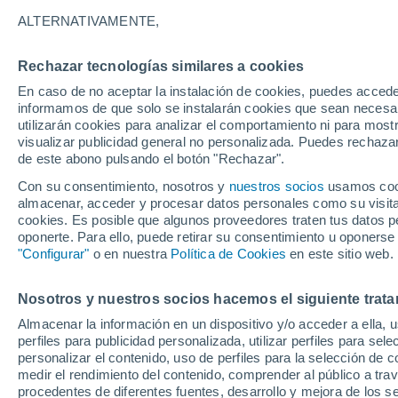
22°
ALTERNATIVAMENTE,
Rechazar tecnologías similares a cookies
30%
En caso de no aceptar la instalación de cookies, puedes accede
Sensación de 22°
0.2 mm
informamos de que solo se instalarán cookies que sean necesari
utilizarán cookies para analizar el comportamiento ni para most
visualizar publicidad general no personalizada. Puedes rechazar
de este abono pulsando el botón "Rechazar".
Tiempo 1 - 7 días
Mapa de lluvia
Satélites
Modelo
Con su consentimiento, nosotros y
nuestros socios
usamos cooki
almacenar, acceder y procesar datos personales como su visita e
cookies. Es posible que algunos proveedores traten tus datos pe
oponerte. Para ello, puede retirar su consentimiento u oponerse
Mañana
Sábado
D
Hoy
"Configurar"
o en nuestra
Política de Cookies
en este sitio web.
7 Ago
8 Ago
6 Ago
Nosotros y nuestros socios hacemos el siguiente trata
Almacenar la información en un dispositivo y/o acceder a ella, 
80%
perfiles para publicidad personalizada, utilizar perfiles para sele
9.8 mm
personalizar el contenido, uso de perfiles para la selección de c
26°
/
17°
29°
/
16°
28°
/
18°
medir el rendimiento del contenido, comprender al público a tra
procedentes de diferentes fuentes, desarrollo y mejora de los se