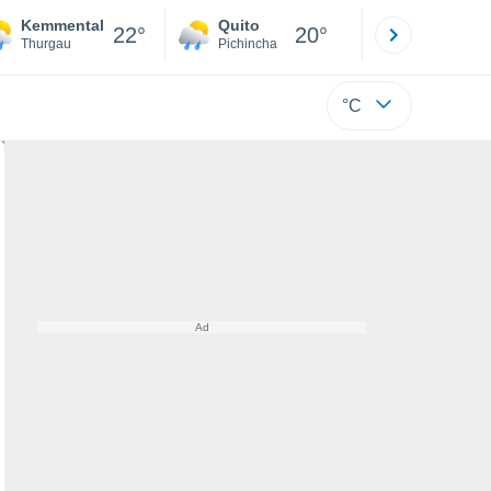
Kemmental
Quito
Cuenca
22°
20°
Thurgau
Pichincha
Azuay
°C