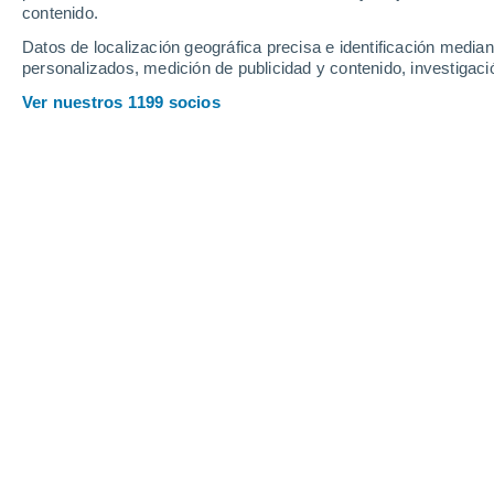
contenido.
9
-
23
km/h
10
-
24
km/h
13
13
-
26
km/h
Datos de localización geográfica precisa e identificación mediant
personalizados, medición de publicidad y contenido, investigació
Tiempo en Kemmental hoy
, 6 de ago
Ver nuestros 1199 socios
Lluvia débil
70%
26°
17:00
0.3 mm
Sensación T.
27°
Lluvia débil
60%
25°
18:00
0.3 mm
Sensación T.
26°
Lluvia débil
50%
24°
19:00
0.1 mm
Sensación T.
25°
Lluvia débil
30%
23°
20:00
0.1 mm
Sensación T.
24°
Lluvia débil
30%
22°
21:00
0.2 mm
Sensación T.
22°