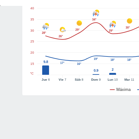
40
35
34°
30°
29°
30
29°
28°
26°
25
20
19°
18°
18°
9.8
17°
15
16°
2
0.9
°C
Jue
6
Vie
7
Sáb
8
Dom
9
Lun
10
Mar
11
Máxima