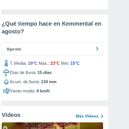
¿Qué tiempo hace en Kemmental en
agosto
?
Agosto
T. Media:
19°C
Max.:
23°C
Min:
15°C
Días de lluvia:
15
días
Acum. de lluvia:
134 mm
Viento medio:
6 km/h
Vídeos
Más Vídeos