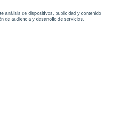
-
23
km/h
15
-
35
km/h
20
-
39
km/h
14
-
24
km/h
e análisis de dispositivos, publicidad y contenido
n de audiencia y desarrollo de servicios.
Sureste
0 Bajo
15
-
24 km/h
FPS:
no
Sur
1 Bajo
12
-
23 km/h
FPS:
no
Sur
2 Bajo
12
-
24 km/h
FPS:
no
Sur
3 Medio
12
-
25 km/h
FPS:
6-10
Sur
3 Medio
14
-
28 km/h
FPS:
6-10