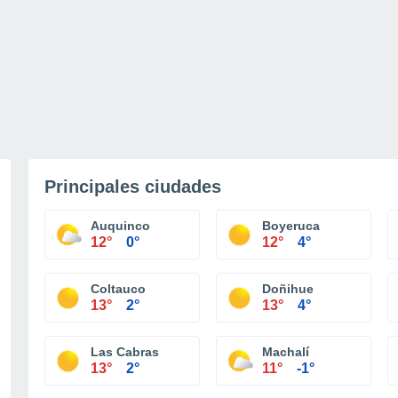
Principales ciudades
Auquinco
Boyeruca
12°
0°
12°
4°
Coltauco
Doñihue
13°
2°
13°
4°
Las Cabras
Machalí
13°
2°
11°
-1°