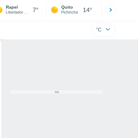
Rapel
Quito
Cuenca
7°
14°
Libertador Gen. Bernardo O'Higgins
Pichincha
Azuay
°C