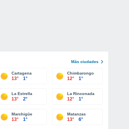
Más ciudades
Cartagena
Chimbarongo
13°
1°
12°
1°
La Estrella
La Rinconada
13°
2°
12°
1°
Marchigüe
Matanzas
13°
1°
13°
6°