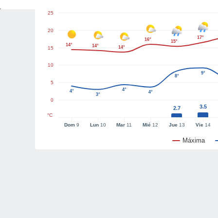
25
20
17°
16°
15°
14°
14°
14°
15
10
9°
8°
5
4°
4°
4°
3°
0
3.5
2.7
°C
Dom
9
Lun
10
Mar
11
Mié
12
Jue
13
Vie
14
Máxima