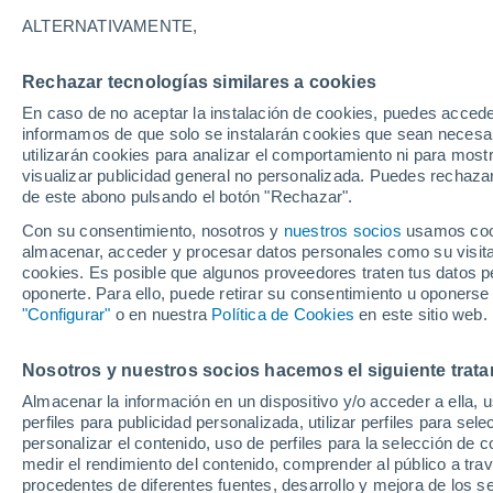
7°
ALTERNATIVAMENTE,
Rechazar tecnologías similares a cookies
Sureste
En caso de no aceptar la instalación de cookies, puedes accede
Sensación de 4°
15
-
24 km
informamos de que solo se instalarán cookies que sean necesari
utilizarán cookies para analizar el comportamiento ni para most
visualizar publicidad general no personalizada. Puedes rechazar
de este abono pulsando el botón "Rechazar".
Tiempo 1 - 7 días
Mapa de temperatura
Satélites
Con su consentimiento, nosotros y
nuestros socios
usamos cooki
almacenar, acceder y procesar datos personales como su visita e
cookies. Es posible que algunos proveedores traten tus datos pe
oponerte. Para ello, puede retirar su consentimiento u oponerse
Mañana
Martes
M
Hoy
"Configurar"
o en nuestra
Política de Cookies
en este sitio web.
10 Ago
11 Ago
9 Ago
Nosotros y nuestros socios hacemos el siguiente trata
Almacenar la información en un dispositivo y/o acceder a ella, 
perfiles para publicidad personalizada, utilizar perfiles para sele
personalizar el contenido, uso de perfiles para la selección de c
14°
/
3°
14°
/
4°
14°
/
4°
medir el rendimiento del contenido, comprender al público a tra
procedentes de diferentes fuentes, desarrollo y mejora de los se