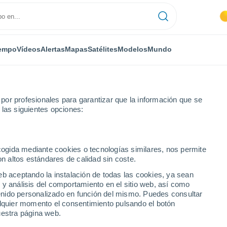
empo
Vídeos
Alertas
Mapas
Satélites
Modelos
Mundo
or profesionales para garantizar que la información que se
 las siguientes opciones:
Rapel
ecogida mediante cookies o tecnologías similares, nos permite
on altos estándares de calidad sin coste.
eb aceptando la instalación de todas las cookies, ya sean
 y análisis del comportamiento en el sitio web, así como
...
ntenido personalizado en función del mismo. Puedes consultar
alquier momento el consentimiento pulsando el botón
Por horas
uestra página web.
Cielos despejados en las
próximas horas