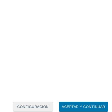
Calendario lunar
Lun
Mar
Mié
Jue
Vie
Sáb
Dom
9
10
11
12
13
14
15
16
17
18
19
20
21
22
CONFIGURACIÓN
ACEPTAR Y CONTINUAR
80