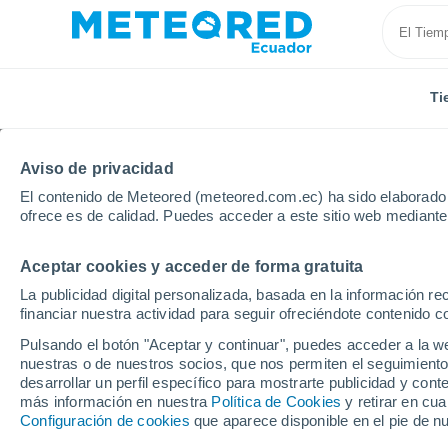
Ti
Aviso de privacidad
El contenido de Meteored (meteored.com.ec) ha sido elaborado p
ofrece es de calidad. Puedes acceder a este sitio web mediante
Aceptar cookies y acceder de forma gratuita
Inicio
Chile
Libertador Gen. Bernardo O'Higgins
La publicidad digital personalizada, basada en la información r
financiar nuestra actividad para seguir ofreciéndote contenido c
Tiempo en Rapel
Pulsando el botón "Aceptar y continuar", puedes acceder a la w
nuestras o de nuestros socios, que nos permiten el seguimiento
08:48
Domingo
desarrollar un perfil específico para mostrarte publicidad y co
más información en nuestra
Política de Cookies
y retirar en cu
Configuración de cookies
que aparece disponible en el pie de n
Soleado