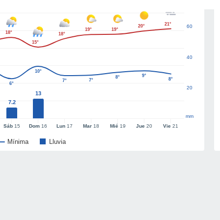
21°
20°
60
19°
19°
18°
18°
15°
40
10°
9°
8°
8°
7°
7°
6°
20
13
7.2
mm
Sáb
15
Dom
16
Lun
17
Mar
18
Mié
19
Jue
20
Vie
21
Mínima
Lluvia