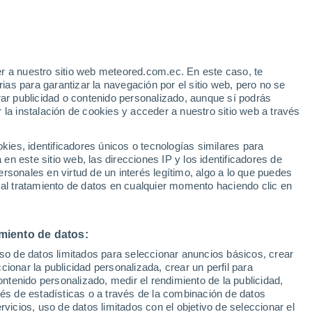
r a nuestro sitio web meteored.com.ec. En este caso, te
/h
as para garantizar la navegación por el sitio web, pero no se
rar publicidad o contenido personalizado, aunque sí podrás
 la instalación de cookies y acceder a nuestro sitio web a través
Modelos
es, identificadores únicos o tecnologías similares para
n este sitio web, las direcciones IP y los identificadores de
rsonales en virtud de un interés legítimo, algo a lo que puedes
 al tratamiento de datos en cualquier momento haciendo clic en
iércoles
Jueves
Viernes
Sábado
12 Ago
13 Ago
14 Ago
15 Ago
miento de datos:
uso de datos limitados para seleccionar anuncios básicos, crear
90%
80%
80%
ccionar la publicidad personalizada, crear un perfil para
2.7 mm
3.5 mm
7.2 mm
ontenido personalizado, medir el rendimiento de la publicidad,
16°
/
4°
15°
/
8°
17°
/
9°
18°
/
6°
vés de estadísticas o a través de la combinación de datos
rvicios, uso de datos limitados con el objetivo de seleccionar el