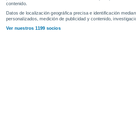
contenido.
14
-
25
km/h
12
-
20
km/h
12
16
-
30
km/h
Datos de localización geográfica precisa e identificación mediant
personalizados, medición de publicidad y contenido, investigació
Tiempo en Rapel hoy
, 9 de agosto
Ver nuestros 1199 socios
Soleado
7°
09:00
Sensación T.
4°
Soleado
9°
10:00
Sensación T.
8°
Soleado
11°
11:00
Sensación T.
11°
Soleado
13°
12:00
Sensación T.
13°
Soleado
14°
14:00
Sensación T.
14°