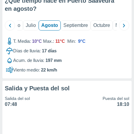
¿Qué tiempo hace en Puerto Saavedra
ados con el
 seleccionar
en
agosto
?
o.
calización
yo
Junio
Julio
Agosto
Septiembre
Octubre
Noviemb
precisa e
ión mediante
T. Media:
10°C
Max.:
11°C
Min:
9°C
, publicidad
Días de lluvia:
17
días
dos,
Acum. de lluvia:
197 mm
 publicidad
,
Viento medio:
22 km/h
ón de
 desarrollo
s.
Salida y Puesta del sol
tros 1199
Salida del sol
Puesta del sol
ios
07:48
18:10