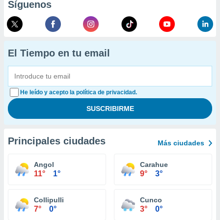
Síguenos
El Tiempo en tu email
He leído y acepto la política de privacidad.
Principales ciudades
Más ciudades
Angol
Carahue
11°
1°
9°
3°
Collipulli
Cunco
7°
0°
3°
0°