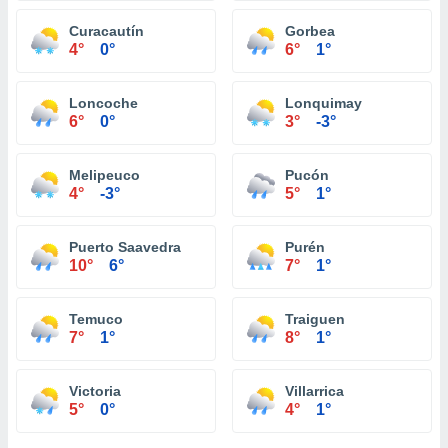
Curacautín
Gorbea
4°
0°
6°
1°
Loncoche
Lonquimay
6°
0°
3°
-3°
Melipeuco
Pucón
4°
-3°
5°
1°
Puerto Saavedra
Purén
10°
6°
7°
1°
Temuco
Traiguen
7°
1°
8°
1°
Victoria
Villarrica
5°
0°
4°
1°