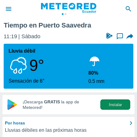
Tiempo en Puerto Saavedra
privacidad
11:19
Sábado
...
o de
com.ec) ha
Lluvia débil
ado por
9°
es para
ue la
 que se
80%
e calidad.
Sensación de 6°
0.5 mm
eder a este
ediante las
opciones:
¡Descarga
GRATIS
la app de
Instalar
ookies y
Meteored!
e forma
Por horas
d digital
Lluvias débiles en las próximas horas
ada, basada