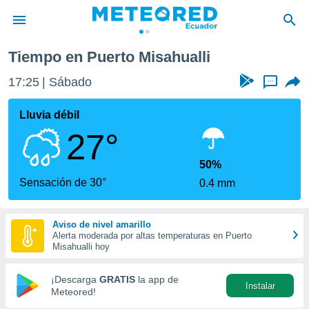
Tiempo en Puerto Misahualli
privacidad
17:25
Sábado
...
o de
com.ec) ha
Lluvia débil
ado por
27°
es para
ue la
 que se
50%
e calidad.
Sensación de 30°
0.4 mm
eder a este
ediante las
opciones:
Aviso de nivel amarillo
Alerta moderada por altas temperaturas en Puerto
ookies y
Misahualli hoy
e forma
¡Descarga
GRATIS
la app de
Instalar
d digital
Meteored!
ada, basada