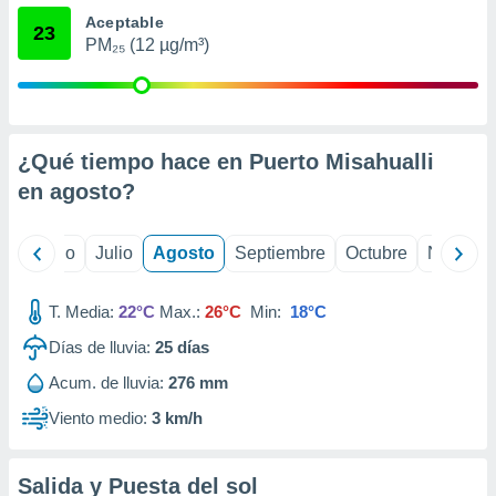
ados con el
Aceptable
 seleccionar
23
o.
PM₂₅ (12 µg/m³)
calización
precisa e
ión mediante
¿Qué tiempo hace en Puerto Misahualli
, publicidad
en
agosto
?
dos,
 publicidad
,
yo
Junio
Julio
Agosto
Septiembre
Octubre
Noviemb
ón de
 desarrollo
s.
T. Media:
22°C
Max.:
26°C
Min:
18°C
tros 1199
Días de lluvia:
25
días
ios
Acum. de lluvia:
276 mm
Viento medio:
3 km/h
Salida y Puesta del sol