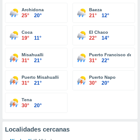
Archidona
Baeza
25°
20°
21°
12°
Coca
El Chaco
19°
11°
22°
14°
Misahualli
Puerto Francisco de Or
31°
21°
31°
22°
Puerto Misahualli
Puerto Napo
31°
21°
30°
20°
Tena
30°
20°
Localidades cercanas