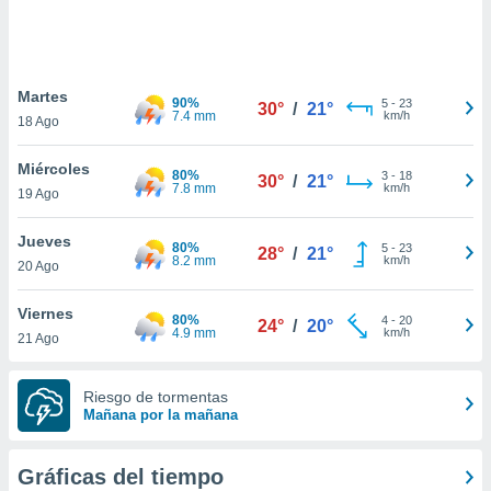
ste abono
 botón
.
Martes
90%
5
-
23
30°
/
21°
nto,
7.4 mm
km/h
18 Ago
cios
Miércoles
kies,
80%
3
-
18
30°
/
21°
7.8 mm
km/h
19 Ago
ores únicos
as similares
nar,
Jueves
80%
5
-
23
28°
/
21°
rocesar
8.2 mm
km/h
20 Ago
onales como
 este sitio
Viernes
recciones IP
80%
4
-
20
24°
/
20°
4.9 mm
km/h
21 Ago
ficadores de
 posible
s
Riesgo de tormentas
 traten tus
Mañana por la mañana
nales en
 interés
go a lo que
Gráficas del tiempo
nerte. Para