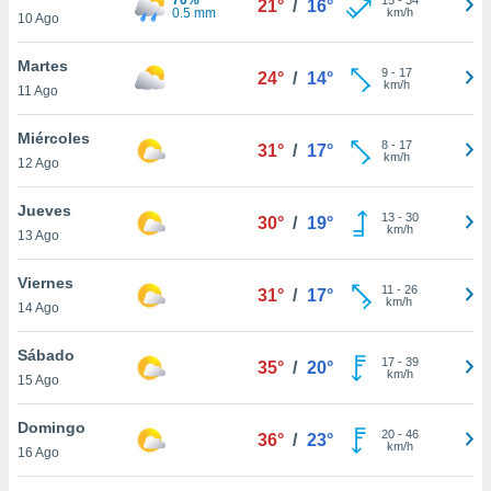
21°
/
16°
ublicidad y
0.5 mm
km/h
10 Ago
do en
Martes
 mismo.
9
-
17
24°
/
14°
km/h
sultar más
11 Ago
 en nuestra
 Cookies
y
Miércoles
8
-
17
31°
/
17°
ualquier
km/h
12 Ago
ento
Jueves
 botón
13
-
30
30°
/
19°
km/h
13 Ago
ación de
kies
 disponible
Viernes
11
-
26
31°
/
17°
e nuestra
km/h
14 Ago
.
Sábado
IVAMENTE,
17
-
39
35°
/
20°
km/h
15 Ago
as
Domingo
20
-
46
36°
/
23°
 a cookies
km/h
16 Ago
 no aceptar