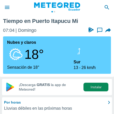
ucu Mi
Tiempo en Puerto Itapucu Mi
privacidad
07:04
Domingo
...
o de
com.ec) ha
Nubes y claros
ado por
18°
es para
ue la
 que se
Sur
e calidad.
Sensación de 18°
13
26 km/h
eder a este
ediante las
opciones:
¡Descarga
GRATIS
la app de
Instalar
ookies y
Meteored!
e forma
Por horas
d digital
Lluvias débiles en las próximas horas
ada, basada