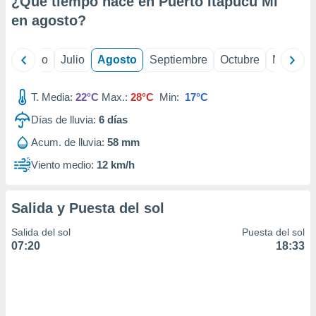
¿Qué tiempo hace en Puerto Itapucu Mi
ados con el
 seleccionar
en
agosto
?
o.
calización
yo
Junio
Julio
Agosto
Septiembre
Octubre
Noviemb
precisa e
ión mediante
T. Media:
22°C
Max.:
28°C
Min:
17°C
, publicidad
Días de lluvia:
6
días
dos,
Acum. de lluvia:
58 mm
 publicidad
,
Viento medio:
12 km/h
ón de
 desarrollo
s.
Salida y Puesta del sol
tros 1199
Salida del sol
Puesta del sol
ios
07:20
18:33