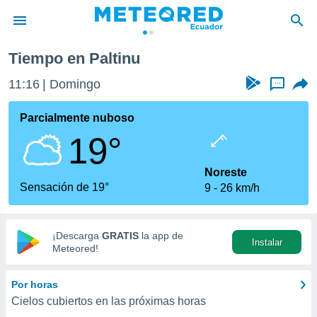
Tiempo en Paltinu
privacidad
11:16
Domingo
...
o de
com.ec) ha
Parcialmente nuboso
ado por
19°
es para
ue la
 que se
Noreste
e calidad.
Sensación de 19°
9
26 km/h
eder a este
ediante las
opciones:
¡Descarga
GRATIS
la app de
Instalar
ookies y
Meteored!
e forma
Por horas
d digital
Cielos cubiertos en las próximas horas
ada, basada