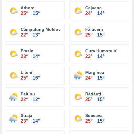
Arbore
Cajvana
25°
15°
24°
14°
Câmpulung Moldovenesc
Fălticeni
22°
13°
25°
15°
Frasin
Gura Humorului
23°
14°
23°
14°
Liteni
Marginea
25°
16°
24°
15°
Paltinu
Rădăuţi
22°
12°
25°
15°
Straja
Suceava
23°
14°
25°
15°