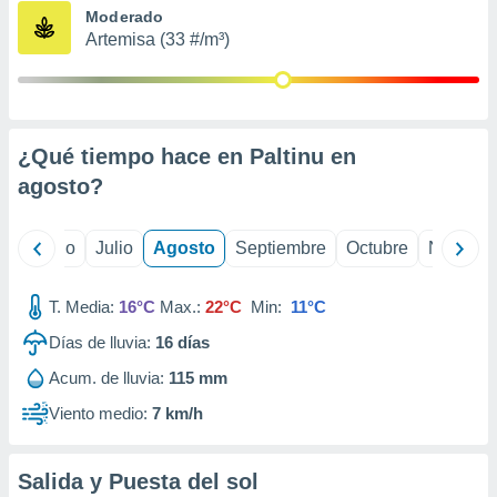
ados con el
Moderado
 seleccionar
Artemisa (33 #/m³)
o.
calización
precisa e
ión mediante
¿Qué tiempo hace en Paltinu en
, publicidad
agosto
?
dos,
 publicidad
,
yo
Junio
Julio
Agosto
Septiembre
Octubre
Noviemb
ón de
 desarrollo
T. Media:
16°C
Max.:
22°C
Min:
11°C
s.
Días de lluvia:
16
días
tros 1199
ios
Acum. de lluvia:
115 mm
Viento medio:
7 km/h
Salida y Puesta del sol