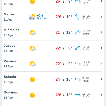
26°
/
9°
ublicidad y
km/h
10 Ago
do en
Martes
 mismo.
60%
11
-
29
29°
/
10°
0.1 mm
km/h
sultar más
11 Ago
 en nuestra
 Cookies
y
Miércoles
11
-
29
21°
/
12°
ualquier
km/h
12 Ago
ento
Jueves
 botón
11
-
33
22°
/
9°
km/h
13 Ago
ación de
kies
 disponible
Viernes
12
-
32
22°
/
9°
e nuestra
km/h
14 Ago
.
Sábado
IVAMENTE,
9
-
30
24°
/
10°
km/h
15 Ago
as
Domingo
11
-
32
28°
/
10°
 a cookies
km/h
16 Ago
 no aceptar